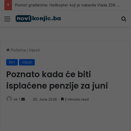
Pomoć građanima: Helikopter koji je nabavila Vlada ZDK gasi požar u HNK
Meni
Pr
Početna
/
Vijesti
BiH
Vijesti
Poznato kada će biti
isplaćene penzije za juni
Send
nk 1
30. Juna 2026.
2 minutes read
an
email