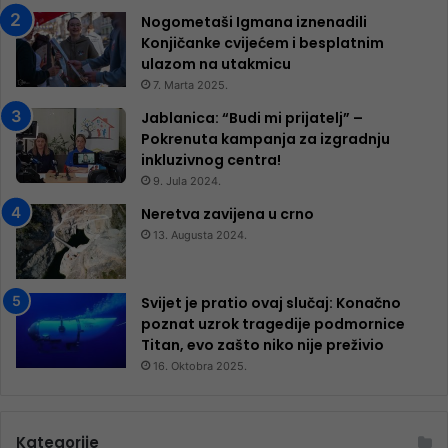
Nogometaši Igmana iznenadili
Konjičanke cvijećem i besplatnim
ulazom na utakmicu
7. Marta 2025.
Jablanica: “Budi mi prijatelj” –
Pokrenuta kampanja za izgradnju
inkluzivnog centra!
9. Jula 2024.
Neretva zavijena u crno
13. Augusta 2024.
Svijet je pratio ovaj slučaj: Konačno
poznat uzrok tragedije podmornice
Titan, evo zašto niko nije preživio
16. Oktobra 2025.
Kategorije