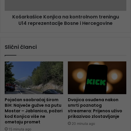
Košarkašice Konjica na kontrolnom treningu
U14 reprezentacije Bosne i Hercegovine
Slični članci
Pojačan saobraćaj širom
Dvojica osuđena nakon
BiH: Najveće gužve na putu
smrti poznatog
Mostar – Jablanica, požari
streamera: Prijenos uživo
kod Konjica više ne
prikazivao zlostavljanje
ometaju promet
20 minuta ago
15 minuta ago