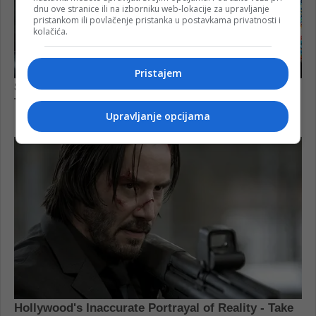
dnu ove stranice ili na izborniku web-lokacije za upravljanje
pristankom ili povlačenje pristanka u postavkama privatnosti i
kolačića.
Pristajem
Upravljanje opcijama