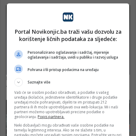
Portal Novikonjic.ba traži vašu dozvolu za
korištenje ličnih podataka za sljedeće:
Personalizirano oglašavanje i sadržaj, mjerenje
oglašavanja i sadržaja, uvidi u publiku i razvoj usluga
Pohrana i/ili pristup podacima na uređaju
Saznajte više
Vaši će se osobni podaci obrađivati, a podatke s vašeg
uređaja (kolačiće, jedinstvene identifikatore i druge podatke
uređaja) može pohranjivati, dijeliti te im pristupati 212
partnera ili ih može upotrebljavati ova web-lokacija. Mi i naši
partneri možemo upotrebljavati precizne podatke o
geolociranju.
Popis partnera.
Neki dobavljači mogu obrađivati vaše osobne podatke na
temelju legitimnog interesa. Ako se ne slažete s tim, u
nastavku možete upravljati svojim opcijama. Potražite vezu pri