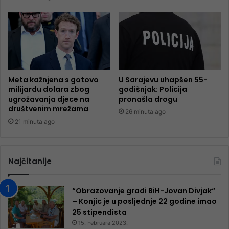
Meta kažnjena s gotovo
U Sarajevu uhapšen 55-
milijardu dolara zbog
godišnjak: Policija
ugrožavanja djece na
pronašla drogu
društvenim mrežama
26 minuta ago
21 minuta ago
Najčitanije
“Obrazovanje gradi BiH-Jovan Divjak“
– Konjic je u posljednje 22 godine imao
25 ​​stipendista
15. Februara 2023.