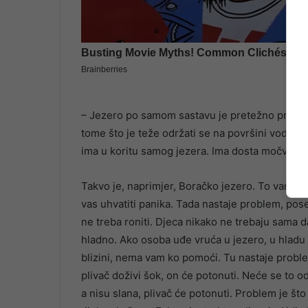
– Jezero po samom sastavu je pretežno prirodna
tome što je teže održati se na površini vode. 
ima u koritu samog jezera. Ima dosta močvara, t
Takvo je, naprimjer, Boračko jezero. To vam s
vas uhvatiti panika. Tada nastaje problem, pos
ne treba roniti. Djeca nikako ne trebaju sama d
hladno. Ako osoba uđe vruća u jezero, u hladu
blizini, nema vam ko pomoći. Tu nastaje probl
plivač doživi šok, on će potonuti. Neće se to od
a nisu slana, plivač će potonuti. Problem je što 