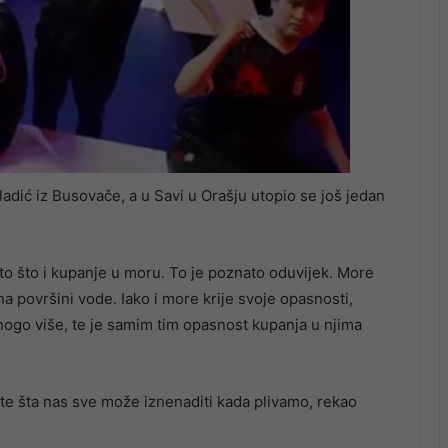
ić iz Busovače, a u Savi u Orašju utopio se još jedan
sto što i kupanje u moru. To je poznato oduvijek. More
 na površini vode. Iako i more krije svoje opasnosti,
 mnogo više, te je samim tim opasnost kupanja u njima
, te šta nas sve može iznenaditi kada plivamo, rekao