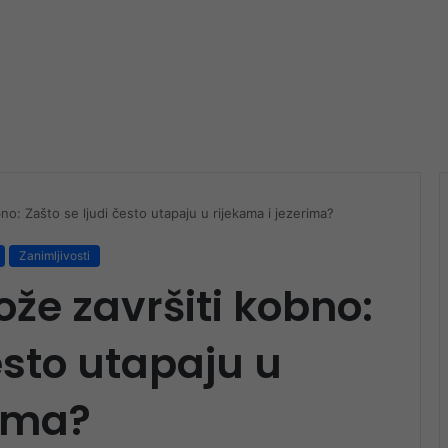
o: Zašto se ljudi često utapaju u rijekama i jezerima?
Zanimljivosti
že završiti kobno:
esto utapaju u
rima?