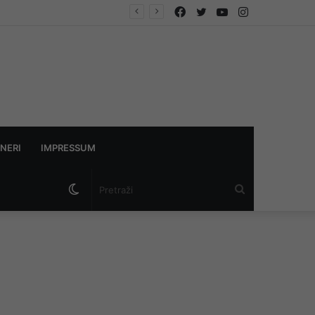
Facebook
Twitter
YouTube
Instagram
NERI
IMPRESSUM
Switch
Pretraži
skin