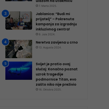
ulazom na utakmicu
7. Marta 2025.
Jablanica: “Budi mi
prijatelj” – Pokrenuta
kampanja za izgradnju
inkluzivnog centra!
9. Jula 2024.
Neretva zavijena u crno
13. Augusta 2024.
Svijet je pratio ovaj
slučaj: Konačno poznat
uzrok tragedije
podmornice Titan, evo
zašto niko nije preživio
16. Oktobra 2025.