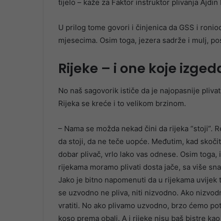
tijelo – kaže za Faktor instruktor plivanja Ajdi
U prilog tome govori i činjenica da GSS i ronio
mjesecima. Osim toga, jezera sadrže i mulj, p
Rijeke – i one koje izge
No naš sagovorik ističe da je najopasnije plivat
Rijeka se kreće i to velikom brzinom.
– Nama se možda nekad čini da rijeka “stoji”. R
da stoji, da ne teče uopće. Međutim, kad skoči
dobar plivač, vrlo lako vas odnese. Osim toga, i
rijekama moramo plivati dosta jače, sa više sn
Jako je bitno napomenuti da u rijekama uvijek 
se uzvodno ne pliva, niti nizvodno. Ako nizvod
vratiti. No ako plivamo uzvodno, brzo ćemo potr
koso prema obali. A i rijeke nisu baš bistre ka