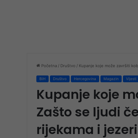
Početna
/
Društvo
/
Kupanje koje može završiti kobn
BiH
Društvo
Hercegovina
Magazin
Vijesti
Kupanje koje mo
Zašto se ljudi č
rijekama i jeze