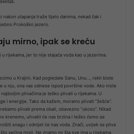
n Bektaš.
ci nakon utapanja traže tijelo danima, nekad čak i
osebno Prokoško jezero.
daju mirno, ipak se kreću
i u rijekama, jer to nije stajaća voda kao u jezerima.
ecimo u Krajini. Kad pogledate Sanu, Unu…, rekli biste
te u nju, ona vas odnese ispod površine vode. Ako niste
 najboljim plivačima je teško plivati u rijekama. U
age i energije. Tako da kažem, moramo plivati “žešće”.
trebamo plivati prema obali, obavezno “ukoso”. Nikad
no krenemo, uhvatit će nas brzina i teško ćemo se
ošiti snagu i odnijet će nas voda. Znači, uvijek se pliva
o što većina misli. Ne znamo mi šta sve ima u rijekama,