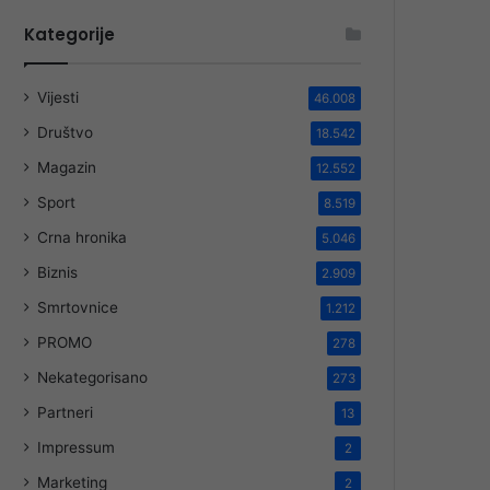
Kategorije
Vijesti
46.008
Društvo
18.542
Magazin
12.552
Sport
8.519
Crna hronika
5.046
Biznis
2.909
Smrtovnice
1.212
PROMO
278
Nekategorisano
273
Partneri
13
Impressum
2
Marketing
2