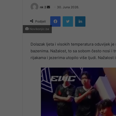
Send
nk 2
30. Juna 2026.
an
Facebook
Twitter
LinkedIn
email
Podijeli
Novikonjic.ba
Dolazak ljeta i visokih temperatura oduvijek je
bazenima. Nažalost, to sa sobom često nosi i t
rijakama i jezerima utopilo više ljudi. Nažalost i