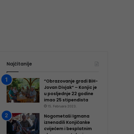
Najčitanije
“Obrazovanje gradi BiH-
Jovan Divjak“ – Konjic je
u posljednje 22 godine
imao 25 ​​stipendista
15. Februara 2023.
Nogometaši Igmana
iznenadili Konjičanke
cvijećem i besplatnim