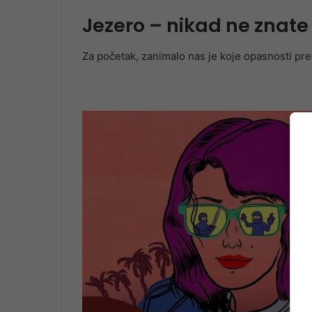
Jezero – nikad ne znate
Za početak, zanimalo nas je koje opasnosti pred