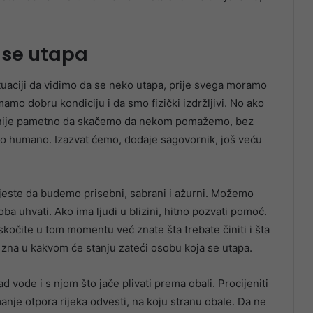
 se utapa
uaciji da vidimo da se neko utapa, prije svega moramo
imamo dobru kondiciju i da smo fizički izdržljivi. No ako
, nije pametno da skačemo da nekom pomažemo, bez
 bilo humano. Izazvat ćemo, dodaje sagovornik, još veću
este da budemo prisebni, sabrani i ažurni. Možemo
oba uhvati. Ako ima ljudi u blizini, hitno pozvati pomoć.
skočite u tom momentu već znate šta trebate činiti i šta
 zna u kakvom će stanju zateći osobu koja se utapa.
d vode i s njom što jače plivati prema obali. Procijeniti
nje otpora rijeka odvesti, na koju stranu obale. Da ne