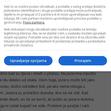
Vaši će se osobni podaci obrađivati, a podatke s vašeg uređaja (kolačiće,
jedinstvene identifikatore i druge podatke uređaja) može pohranjivati,
dijeliti te im pristupati 212 partnera ili ih može upotrebljavati ova web-
lokacija. Mi i naši partneri možemo upotrebljavati precizne podatke o
geolociranju.
Popis partnera.
Neki dobavljači mogu obrađivati vaše osobne podatke na temelju
legitimnog interesa. Ako se ne slažete s tim, u nastavku možete upravljati
svojim opcijama. Potražite vezu pri dnu ove stranice ili na izborniku web-
lokacije za upravljanje pristankom ili povlačenje pristanka u postavkama
 voda koja nema soli u sebi, nije gusta. Problem je u
privatnosti i kolačića.
No opasnost jezera je upravo u tome što ne znamo šta
rave, raznog lišća.
Upravljanje opcijama
Pristajem
e može zapetljati oko nogu, možete se prepasti i može
ebno kad su djeca i mlađi u pitanju. Na jezerima nipošto
a idu daleko od obale. Osim toga, jezero može biti jako
 vodu, doživi određeni šok, pa ako nema nikoga u
em. Jezera su pretežno duboka, dno se ne vidi. Kad
mah desiti, on će se boriti, ali pošto su jezera duboka,
ga ni ostali kupači ne vide. Problem je poslije i naći