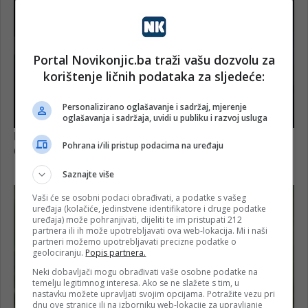
Portal Novikonjic.ba traži vašu dozvolu za
korištenje ličnih podataka za sljedeće:
Personalizirano oglašavanje i sadržaj, mjerenje
oglašavanja i sadržaja, uvidi u publiku i razvoj usluga
Pohrana i/ili pristup podacima na uređaju
Saznajte više
Vaši će se osobni podaci obrađivati, a podatke s vašeg
uređaja (kolačiće, jedinstvene identifikatore i druge podatke
uređaja) može pohranjivati, dijeliti te im pristupati 212
partnera ili ih može upotrebljavati ova web-lokacija. Mi i naši
partneri možemo upotrebljavati precizne podatke o
geolociranju.
Popis partnera.
Neki dobavljači mogu obrađivati vaše osobne podatke na
temelju legitimnog interesa. Ako se ne slažete s tim, u
nastavku možete upravljati svojim opcijama. Potražite vezu pri
dnu ove stranice ili na izborniku web-lokacije za upravljanje