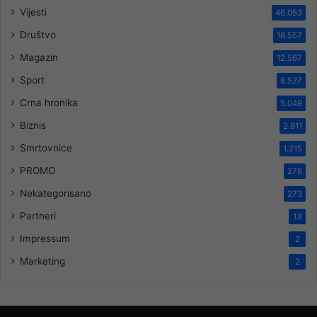
Vijesti
46.053
Društvo
18.557
Magazin
12.567
Sport
8.527
Crna hronika
5.049
Biznis
2.911
Smrtovnice
1.215
PROMO
278
Nekategorisano
273
Partneri
13
Impressum
2
Marketing
2