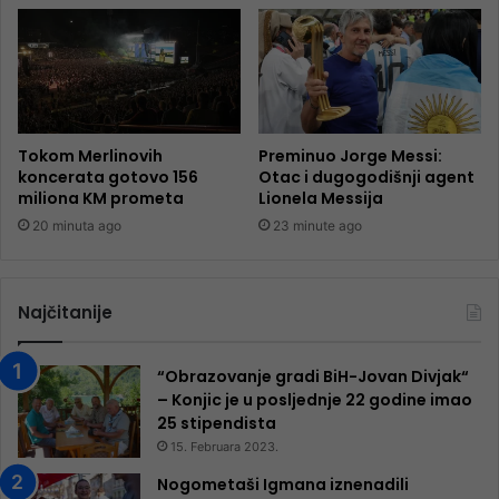
Tokom Merlinovih
Preminuo Jorge Messi:
koncerata gotovo 156
Otac i dugogodišnji agent
miliona KM prometa
Lionela Messija
20 minuta ago
23 minute ago
Najčitanije
“Obrazovanje gradi BiH-Jovan Divjak“
– Konjic je u posljednje 22 godine imao
25 ​​stipendista
15. Februara 2023.
Nogometaši Igmana iznenadili