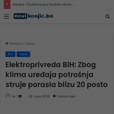
Kanjina i Živašnica pod budnim okom: Požar i dalje aktivan, vjetar ponovo raspiruje vatru
Meni
Pr
Početna
/
Vijesti
BiH
Vijesti
Elektroprivreda BiH: Zbog
klima uređaja potrošnja
struje porasla blizu 20 posto
Send
nk 1
30. Juna 2026.
1 minute read
an
email