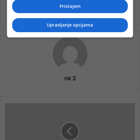
Pristajem
JKP "Vodovod i kanalizacija" d.d. Konjic
Upravljanje opcijama
nk 2