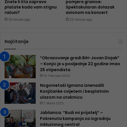
Znate li šta zapravo
pomjera granice;
plaćate kada vam stignu
Spektakularan dolazak
računi?
avionom na koncert
18 minuta ago
23 minute ago
Najčitanije
“Obrazovanje gradi BiH-Jovan Divjak“
– Konjic je u posljednje 22 godine imao
25 ​​stipendista
15. Februara 2023.
Nogometaši Igmana iznenadili
Konjičanke cvijećem i besplatnim
ulazom na utakmicu
7. Marta 2025.
Jablanica: “Budi mi prijatelj” –
Pokrenuta kampanja za izgradnju
inkluzivnog centra!