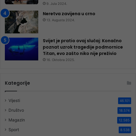
9. Jula 2024.
Neretva zavijena u crno
13. Augusta 2024.
Svijet je pratio ovaj slučaj: Konačno
poznat uzrok tragedije podmornice
Titan, evo zašto niko nije preživio
16. Oktobra 2025.
Kategorije
Vijesti
46.101
Društvo
18.574
Magazin
12.585
Sport
8.538