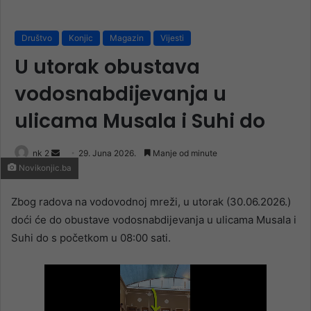
Društvo
Konjic
Magazin
Vijesti
U utorak obustava
vodosnabdijevanja u
ulicama Musala i Suhi do
Send
nk 2
29. Juna 2026.
Manje od minute
Novikonjic.ba
an
email
Zbog radova na vodovodnoj mreži, u utorak (30.06.2026.)
doći će do obustave vodosnabdijevanja u ulicama Musala i
Suhi do s početkom u 08:00 sati.