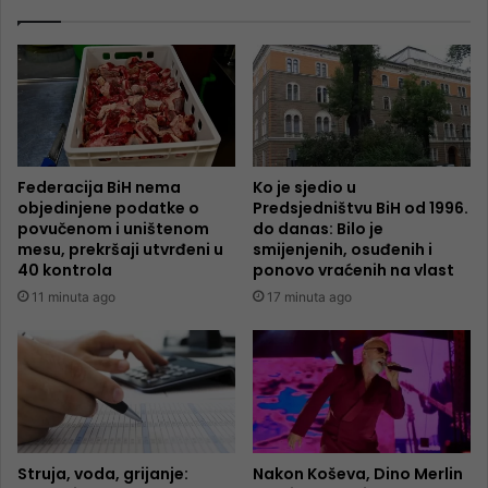
Federacija BiH nema
Ko je sjedio u
objedinjene podatke o
Predsjedništvu BiH od 1996.
povučenom i uništenom
do danas: Bilo je
mesu, prekršaji utvrđeni u
smijenjenih, osuđenih i
40 kontrola
ponovo vraćenih na vlast
11 minuta ago
17 minuta ago
Struja, voda, grijanje:
Nakon Koševa, Dino Merlin