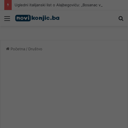
Ugledni italijanski list o Alajbegoviću: „Bosanac već blista, napad Juventusa može biti razoran“
Meni
Pr
Početna
/
Društvo