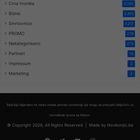
Crna hronika
5.055
Biznis
2.913
Smrtovnice
1.217
PROMO
278
Nekategorisano
273
Partneri
13
Impressum
2
Marketing
2
Sadržaji objavljeni na news media portalu novikonjic.ba mogu se preuzeti isključivo uz
navođenje izvora sa linkom.
© Copyright 2026, All Rights Reserved |
Made by
Novikonjic.ba