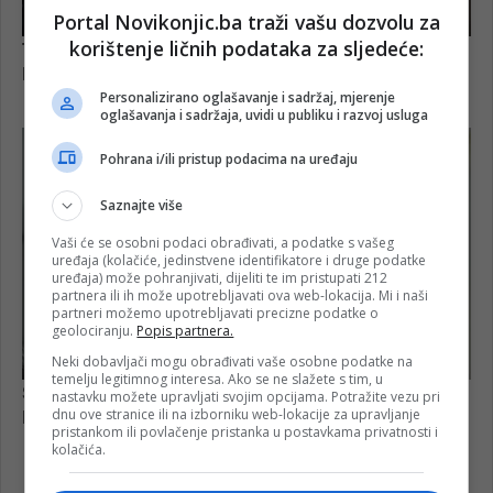
Portal Novikonjic.ba traži vašu dozvolu za
korištenje ličnih podataka za sljedeće:
Personalizirano oglašavanje i sadržaj, mjerenje
oglašavanja i sadržaja, uvidi u publiku i razvoj usluga
Pohrana i/ili pristup podacima na uređaju
Saznajte više
Vaši će se osobni podaci obrađivati, a podatke s vašeg
uređaja (kolačiće, jedinstvene identifikatore i druge podatke
uređaja) može pohranjivati, dijeliti te im pristupati 212
partnera ili ih može upotrebljavati ova web-lokacija. Mi i naši
partneri možemo upotrebljavati precizne podatke o
geolociranju.
Popis partnera.
Neki dobavljači mogu obrađivati vaše osobne podatke na
temelju legitimnog interesa. Ako se ne slažete s tim, u
nastavku možete upravljati svojim opcijama. Potražite vezu pri
dnu ove stranice ili na izborniku web-lokacije za upravljanje
pristankom ili povlačenje pristanka u postavkama privatnosti i
kolačića.