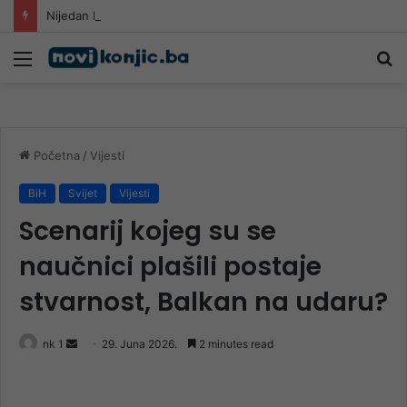
Nijedan NBA igrač iz Litvanije ne želi igrati protiv BiH
Meni
Pr
Početna
/
Vijesti
BiH
Svijet
Vijesti
Scenarij kojeg su se
naučnici plašili postaje
stvarnost, Balkan na udaru?
Send
nk 1
29. Juna 2026.
2 minutes read
an
email