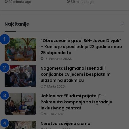
29 minuta ago
39 minuta ago
Najčitanije
“Obrazovanje gradi BiH-Jovan Divjak“
– Konjic je u posljednje 22 godine imao
25 ​​stipendista
15. Februara 2023.
Nogometaši Igmana iznenadili
Konjičanke cvijećem i besplatnim
ulazom na utakmicu
7. Marta 2025.
Jablanica: “Budi mi prijatelj” –
Pokrenuta kampanja za izgradnju
inkluzivnog centra!
9. Jula 2024.
Neretva zavijena u crno