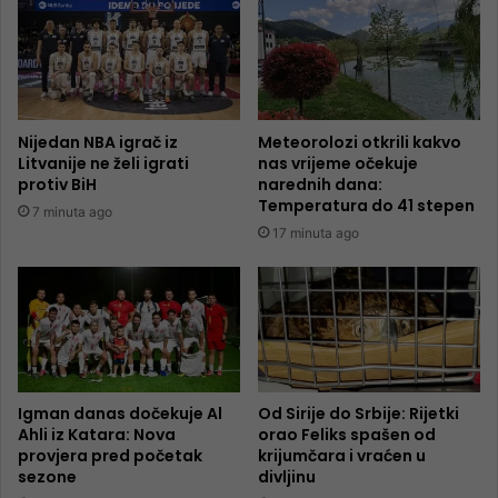
Nijedan NBA igrač iz
Meteorolozi otkrili kakvo
Litvanije ne želi igrati
nas vrijeme očekuje
protiv BiH
narednih dana:
Temperatura do 41 stepen
7 minuta ago
17 minuta ago
Igman danas dočekuje Al
Od Sirije do Srbije: Rijetki
Ahli iz Katara: Nova
orao Feliks spašen od
provjera pred početak
krijumčara i vraćen u
sezone
divljinu