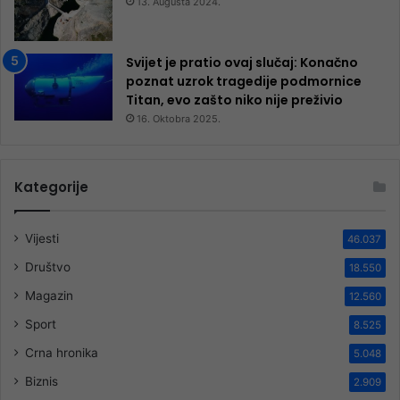
13. Augusta 2024.
Svijet je pratio ovaj slučaj: Konačno
poznat uzrok tragedije podmornice
Titan, evo zašto niko nije preživio
16. Oktobra 2025.
Kategorije
Vijesti
46.037
Društvo
18.550
Magazin
12.560
Sport
8.525
Crna hronika
5.048
Biznis
2.909