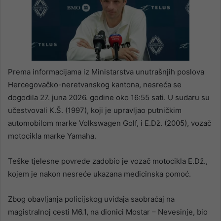
Prema informacijama iz Ministarstva unutrašnjih poslova
Hercegovačko-neretvanskog kantona, nesreća se
dogodila 27. juna 2026. godine oko 16:55 sati. U sudaru su
učestvovali K.Š. (1997), koji je upravljao putničkim
automobilom marke Volkswagen Golf, i E.Dž. (2005), vozač
motocikla marke Yamaha.
Teške tjelesne povrede zadobio je vozač motocikla E.Dž.,
kojem je nakon nesreće ukazana medicinska pomoć.
Zbog obavljanja policijskog uviđaja saobraćaj na
magistralnoj cesti M6.1, na dionici Mostar – Nevesinje, bio