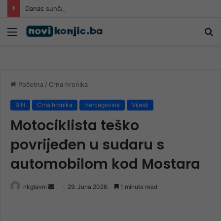
Danas sunčano širom BiH, krajem dana kiša
Meni
Pr
Početna
/
Crna hronika
BiH
Crna hronika
Hercegovina
Vijesti
Motociklista teško
povrijeđen u sudaru s
automobilom kod Mostara
Send
nkglavni
29. Juna 2026.
1 minute read
an
email