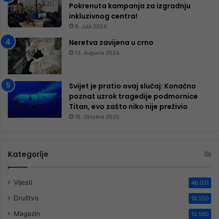
Pokrenuta kampanja za izgradnju
inkluzivnog centra!
9. Jula 2024.
Neretva zavijena u crno
13. Augusta 2024.
Svijet je pratio ovaj slučaj: Konačno
poznat uzrok tragedije podmornice
Titan, evo zašto niko nije preživio
16. Oktobra 2025.
Kategorije
Vijesti
46.031
Društvo
18.550
Magazin
12.560