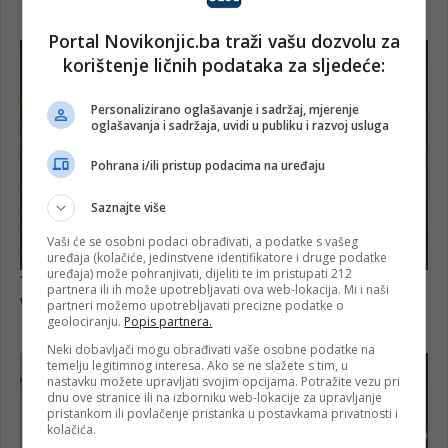
Portal Novikonjic.ba traži vašu dozvolu za
korištenje ličnih podataka za sljedeće:
Personalizirano oglašavanje i sadržaj, mjerenje
oglašavanja i sadržaja, uvidi u publiku i razvoj usluga
Pohrana i/ili pristup podacima na uređaju
Saznajte više
Vaši će se osobni podaci obrađivati, a podatke s vašeg
uređaja (kolačiće, jedinstvene identifikatore i druge podatke
uređaja) može pohranjivati, dijeliti te im pristupati 212
partnera ili ih može upotrebljavati ova web-lokacija. Mi i naši
partneri možemo upotrebljavati precizne podatke o
geolociranju.
Popis partnera.
Neki dobavljači mogu obrađivati vaše osobne podatke na
temelju legitimnog interesa. Ako se ne slažete s tim, u
nastavku možete upravljati svojim opcijama. Potražite vezu pri
dnu ove stranice ili na izborniku web-lokacije za upravljanje
pristankom ili povlačenje pristanka u postavkama privatnosti i
kolačića.