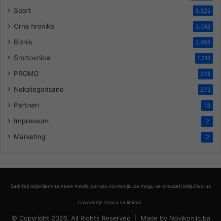
Sport
8.522
Crna hronika
5.048
Biznis
2.909
Smrtovnice
1.214
PROMO
278
Nekategorisano
273
Partneri
13
Impressum
2
Marketing
2
Sadržaji objavljeni na news media portalu novikonjic.ba mogu se preuzeti isključivo uz
navođenje izvora sa linkom.
© Copyright 2026, All Rights Reserved |
Made by
Novikonjic.ba