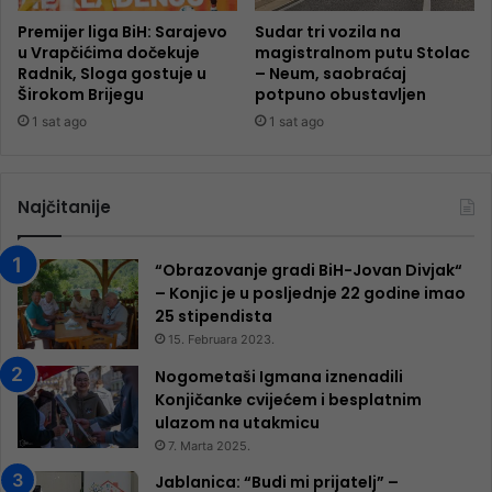
Premijer liga BiH: Sarajevo
Sudar tri vozila na
u Vrapčićima dočekuje
magistralnom putu Stolac
Radnik, Sloga gostuje u
– Neum, saobraćaj
Širokom Brijegu
potpuno obustavljen
1 sat ago
1 sat ago
Najčitanije
“Obrazovanje gradi BiH-Jovan Divjak“
– Konjic je u posljednje 22 godine imao
25 ​​stipendista
15. Februara 2023.
Nogometaši Igmana iznenadili
Konjičanke cvijećem i besplatnim
ulazom na utakmicu
7. Marta 2025.
Jablanica: “Budi mi prijatelj” –