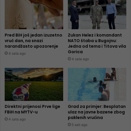
Pred BiH još jedan izuzetno
Zukan Helez i komandant
vruć dan, na snazi
NATO štaba u Bugojnu:
narandžasto upozorenje
Jedna od tema i Titova vila
Gorica
4 sata ago
4 sata ago
Direktni prijenosi Prve lige
Grad za primjer: Besplatan
FBiH na MYTV-u
ulaz na javne bazene zbog
paklenih vrućina
4 sata ago
5 sati ago