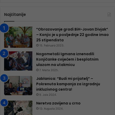
Najčitanije
“Obrazovanje gradi BiH-Jovan Divjak“
– Konjic je u posljednje 22 godine imao
25 ​​stipendista
15. Februara 2023.
Nogometaši Igmana iznenadili
Konjičanke cvijećem i besplatnim
ulazom na utakmicu
7. Marta 2025.
Jablanica: “Budi mi prijatelj” –
Pokrenuta kampanja za izgradnju
inkluzivnog centra!
9. Jula 2024.
Neretva zavijena u crno
13. Augusta 2024.