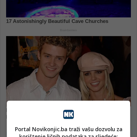
Portal Novikonjic.ba traži vašu dozvolu za
korištenje ličnih podataka za sljedeće: