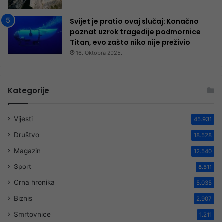
Svijet je pratio ovaj slučaj: Konačno
poznat uzrok tragedije podmornice
Titan, evo zašto niko nije preživio
16. Oktobra 2025.
Kategorije
Vijesti
45.931
Društvo
18.528
Magazin
12.540
Sport
8.511
Crna hronika
5.035
Biznis
2.907
Smrtovnice
1.211