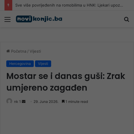
Pomozi.ba pomaže Gazi: Od početka 2026. podijeljeno 40.000 toplih obroka, u augustu nove aktivnosti
Meni
Pr
Početna
/
Vijesti
Hercegovina
Vijesti
Mostar se i danas guši: Zrak
umjereno zagađen
Send
nk 1
29. Juna 2026.
1 minute read
an
email