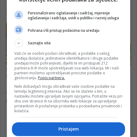
Personalizirano oglašavanje i sadržaj, mjerenje
oglašavanja i sadržaja, uvidi u publiku i razvoj usluga
Pohrana i/ili pristup podacima na uređaju
Saznajte više
Vaši će se osobni podaci obrađivati, a podatke s vašeg
uređaja (kolačiće, jedinstvene identifikatore i druge podatke
uređaja) može pohranjivati, dijeliti te im pristupati 212
partnera ili ih može upotrebljavati ova web-lokacija. Mi i naši
partneri možemo upotrebljavati precizne podatke o
geolociranju.
Popis partnera.
Neki dobavljači mogu obrađivati vaše osobne podatke na
temelju legitimnog interesa. Ako se ne slažete s tim, u
nastavku možete upravljati svojim opcijama. Potražite vezu pri
dnu ove stranice ili na izborniku web-lokacije za upravljanje
pristankom ili povlačenje pristanka u postavkama privatnosti i
kolačića.
Pristajem