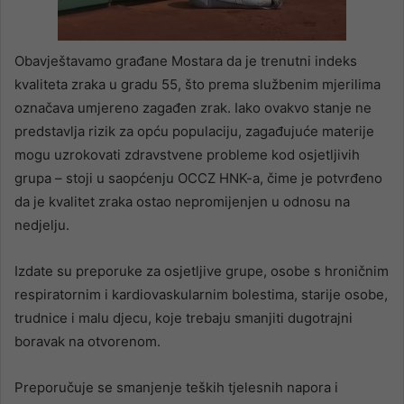
Obavještavamo građane Mostara da je trenutni indeks
kvaliteta zraka u gradu 55, što prema službenim mjerilima
označava umjereno zagađen zrak. Iako ovakvo stanje ne
predstavlja rizik za opću populaciju, zagađujuće materije
mogu uzrokovati zdravstvene probleme kod osjetljivih
grupa – stoji u saopćenju OCCZ HNK-a, čime je potvrđeno
da je kvalitet zraka ostao nepromijenjen u odnosu na
nedjelju.
Izdate su preporuke za osjetljive grupe, osobe s hroničnim
respiratornim i kardiovaskularnim bolestima, starije osobe,
trudnice i malu djecu, koje trebaju smanjiti dugotrajni
boravak na otvorenom.
Preporučuje se smanjenje teških tjelesnih napora i