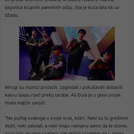
ljepotica krupnih pametnih očiju, čija je kuća bila tik uz
džadu.
Mnogi su momci prolazili, zagledali i pokušavali dobaciti
kakvu lijepu riječ preko tarabe. Ali Đula je u glavi uvijek
imala majčin savjet:
“Ne puštaj svakoga u svoje srce, kćeri. Neki su tu greškom
došli, neki zalutali, a neki imaju namjeru samo da te slome.
Srce nije drumska kafana, niti ptičije svratište da u njega