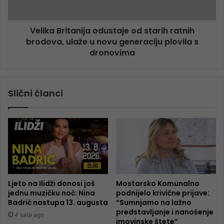
Velika Britanija odustaje od starih ratnih
brodova, ulaže u novu generaciju plovila s
dronovima
Slični članci
Ljeto na Ilidži donosi još
Mostarsko Komunalno
jednu muzičku noć: Nina
podnijelo krivične prijave:
Badrić nastupa 13. augusta
“Sumnjamo na lažno
predstavljanje i nanošenje
4 sata ago
imovinske štete”