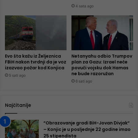
4 sata ago
Evo šta kažu iz Željeznica
Netanyahu odbio Trumpov
FBiH nakon tvrdnji da je voz
plan za Gazu: Izrael neće
izazvao požar kod Konjica
povući vojsku dok Hamas
ne bude razoružan
5 sati ago
6 sati ago
Najčitanije
“Obrazovanje gradi BiH-Jovan Divjak“
– Konjic je u posljednje 22 godine imao
25 ​​stipendista