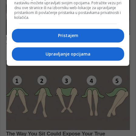
nastavku možete upravljati svojim opcijama. Potražite vezu pri
dnu ove stranice ili na izborniku web-lokacije za upravljanje
pristankom ili povlačenje pristanka u postavkama privatnosti i
kolačića.
Pristajem
Upravljanje opcijama