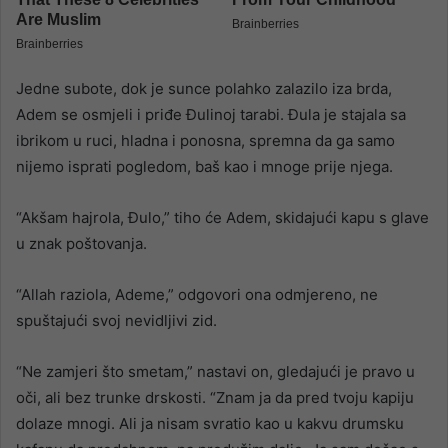
Jedne subote, dok je sunce polahko zalazilo iza brda,
Adem se osmjeli i priđe Đulinoj tarabi. Đula je stajala sa
ibrikom u ruci, hladna i ponosna, spremna da ga samo
nijemo isprati pogledom, baš kao i mnoge prije njega.
“Akšam hajrola, Đulo,” tiho će Adem, skidajući kapu s glave
u znak poštovanja.
“Allah raziola, Ademe,” odgovori ona odmjereno, ne
spuštajući svoj nevidljivi zid.
“Ne zamjeri što smetam,” nastavi on, gledajući je pravo u
oči, ali bez trunke drskosti. “Znam ja da pred tvoju kapiju
dolaze mnogi. Ali ja nisam svratio kao u kakvu drumsku