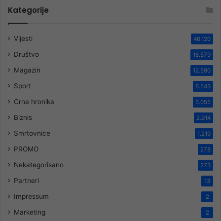
Kategorije
Vijesti
46.120
Društvo
18.579
Magazin
12.590
Sport
8.543
Crna hronika
5.055
Biznis
2.914
Smrtovnice
1.219
PROMO
278
Nekategorisano
273
Partneri
13
Impressum
2
Marketing
2