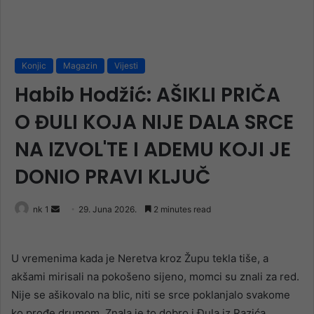
Konjic
Magazin
Vijesti
Habib Hodžić: AŠIKLI PRIČA
O ĐULI KOJA NIJE DALA SRCE
NA IZVOL'TE I ADEMU KOJI JE
DONIO PRAVI KLJUČ
Send
nk 1
29. Juna 2026.
2 minutes read
an
email
U vremenima kada je Neretva kroz Župu tekla tiše, a
akšami mirisali na pokošeno sijeno, momci su znali za red.
Nije se ašikovalo na blic, niti se srce poklanjalo svakome
ko prođe drumom. Znala je to dobro i Đula iz Razića,