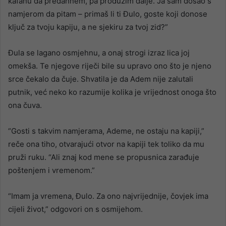
kafanu da predahnem, pa produžim dalje. Ja sam došao s
namjerom da pitam – primaš li ti Đulo, goste koji donose
ključ za tvoju kapiju, a ne sjekiru za tvoj zid?”
Đula se lagano osmjehnu, a onaj strogi izraz lica joj
omekša. Te njegove riječi bile su upravo ono što je njeno
srce čekalo da čuje. Shvatila je da Adem nije zalutali
putnik, već neko ko razumije kolika je vrijednost onoga što
ona čuva.
“Gosti s takvim namjerama, Ademe, ne ostaju na kapiji,”
reče ona tiho, otvarajući otvor na kapiji tek toliko da mu
pruži ruku. “Ali znaj kod mene se propusnica zarađuje
poštenjem i vremenom.”
“Imam ja vremena, Đulo. Za ono najvrijednije, čovjek ima
cijeli život,” odgovori on s osmijehom.