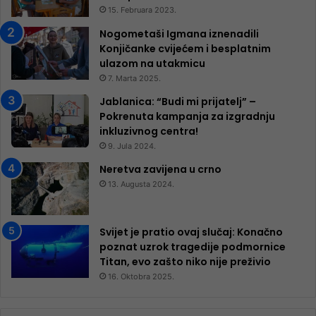
15. Februara 2023.
Nogometaši Igmana iznenadili
Konjičanke cvijećem i besplatnim
ulazom na utakmicu
7. Marta 2025.
Jablanica: “Budi mi prijatelj” –
Pokrenuta kampanja za izgradnju
inkluzivnog centra!
9. Jula 2024.
Neretva zavijena u crno
13. Augusta 2024.
Svijet je pratio ovaj slučaj: Konačno
poznat uzrok tragedije podmornice
Titan, evo zašto niko nije preživio
16. Oktobra 2025.