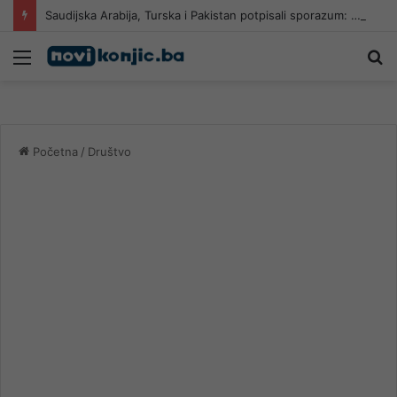
Saudijska Arabija, Turska i Pakistan potpisali sporazum: Napad na jednu zemlju smatrat će se napadom na sve tri
Meni
Pr
Početna
/
Društvo