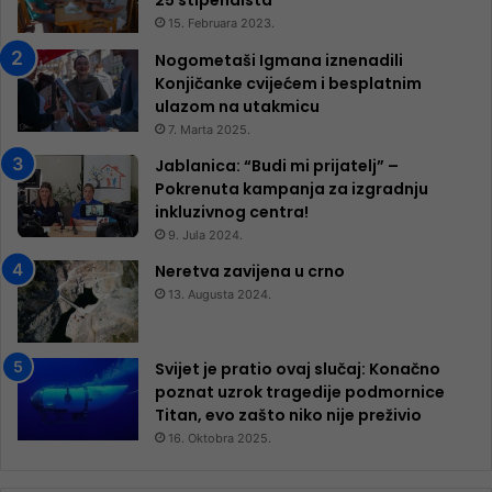
25 ​​stipendista
15. Februara 2023.
Nogometaši Igmana iznenadili
Konjičanke cvijećem i besplatnim
ulazom na utakmicu
7. Marta 2025.
Jablanica: “Budi mi prijatelj” –
Pokrenuta kampanja za izgradnju
inkluzivnog centra!
9. Jula 2024.
Neretva zavijena u crno
13. Augusta 2024.
Svijet je pratio ovaj slučaj: Konačno
poznat uzrok tragedije podmornice
Titan, evo zašto niko nije preživio
16. Oktobra 2025.