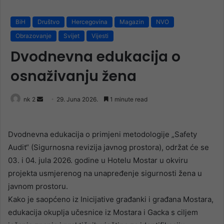
BiH
Društvo
Hercegovina
Magazin
NVO
Obrazovanje
Svijet
Vijesti
Dvodnevna edukacija o
osnaživanju žena
Send
nk 2
29. Juna 2026.
1 minute read
an
email
Dvodnevna edukacija o primjeni metodologije „Safety
Audit“ (Sigurnosna revizija javnog prostora), održat će se
03. i 04. jula 2026. godine u Hotelu Mostar u okviru
projekta usmjerenog na unapređenje sigurnosti žena u
javnom prostoru.
Kako je saopćeno iz Inicijative građanki i građana Mostara,
edukacija okuplja učesnice iz Mostara i Gacka s ciljem