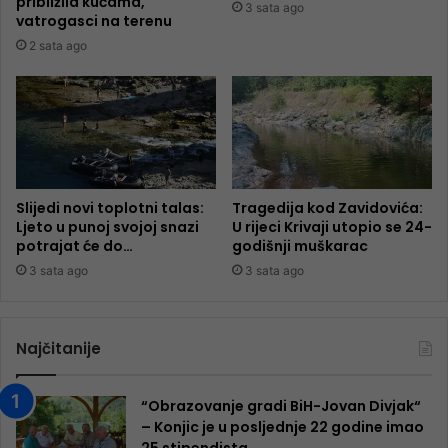
približila kućama,
3 sata ago
vatrogasci na terenu
2 sata ago
Slijedi novi toplotni talas:
Tragedija kod Zavidovića:
Ljeto u punoj svojoj snazi
U rijeci Krivaji utopio se 24-
potrajat će do…
godišnji muškarac
3 sata ago
3 sata ago
Najčitanije
“Obrazovanje gradi BiH-Jovan Divjak“
– Konjic je u posljednje 22 godine imao