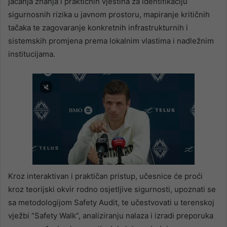
jačanja znanja i praktičnih vještina za identifikaciju
sigurnosnih rizika u javnom prostoru, mapiranje kritičnih
tačaka te zagovaranje konkretnih infrastrukturnih i
sistemskih promjena prema lokalnim vlastima i nadležnim
institucijama.
Kroz interaktivan i praktičan pristup, učesnice će proći
kroz teorijski okvir rodno osjetljive sigurnosti, upoznati se
sa metodologijom Safety Audit, te učestvovati u terenskoj
vježbi “Safety Walk”, analiziranju nalaza i izradi preporuka