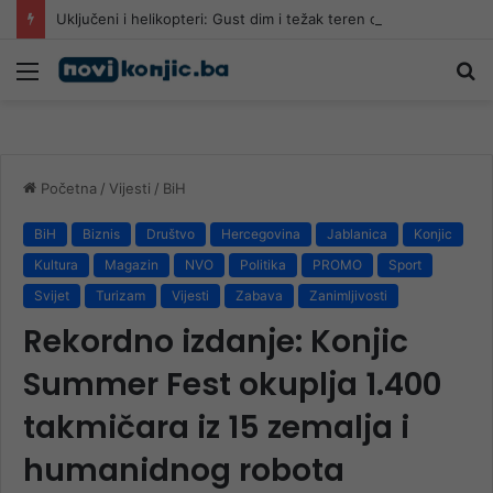
Uključeni i helikopteri: Gust dim i težak teren otežavaju gašenje požara kod Konjica
Meni
Pr
Početna
/
Vijesti
/
BiH
BiH
Biznis
Društvo
Hercegovina
Jablanica
Konjic
Kultura
Magazin
NVO
Politika
PROMO
Sport
Svijet
Turizam
Vijesti
Zabava
Zanimljivosti
Rekordno izdanje: Konjic
Summer Fest okuplja 1.400
takmičara iz 15 zemalja i
humanidnog robota