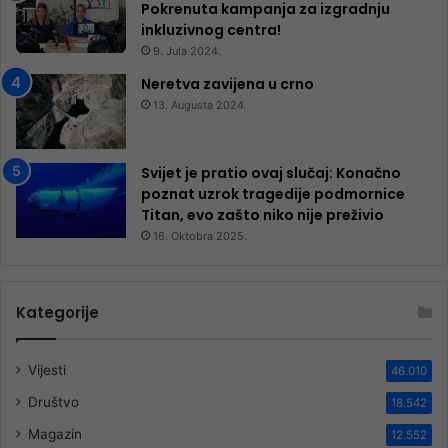
Pokrenuta kampanja za izgradnju
inkluzivnog centra!
9. Jula 2024.
Neretva zavijena u crno
13. Augusta 2024.
Svijet je pratio ovaj slučaj: Konačno
poznat uzrok tragedije podmornice
Titan, evo zašto niko nije preživio
16. Oktobra 2025.
Kategorije
Vijesti
46.010
Društvo
18.542
Magazin
12.552