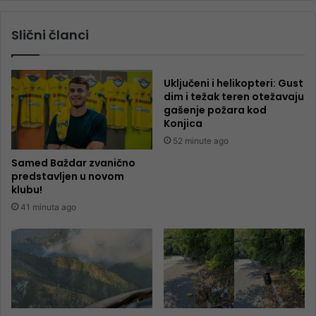
Slični članci
Uključeni i helikopteri: Gust
dim i težak teren otežavaju
gašenje požara kod
Konjica
52 minute ago
Samed Baždar zvanično
predstavljen u novom
klubu!
41 minuta ago