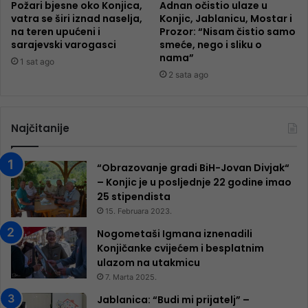
Požari bjesne oko Konjica,
Adnan očistio ulaze u
vatra se širi iznad naselja,
Konjic, Jablanicu, Mostar i
na teren upućeni i
Prozor: “Nisam čistio samo
sarajevski varogasci
smeće, nego i sliku o
nama”
1 sat ago
2 sata ago
Najčitanije
“Obrazovanje gradi BiH-Jovan Divjak“
– Konjic je u posljednje 22 godine imao
25 ​​stipendista
15. Februara 2023.
Nogometaši Igmana iznenadili
Konjičanke cvijećem i besplatnim
ulazom na utakmicu
7. Marta 2025.
Jablanica: “Budi mi prijatelj” –