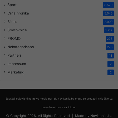
Sport
8.520
Crna hronika
5.046
Biznis
2.909
Smrtovnice
1.212
PROMO
278
Nekategorisano
273
Partneri
13
Impressum
2
Marketing
2
Sadržaji objavljeni na news media portalu novikonjic.ba mogu se preuzeti isključivo uz
navođenje izvora sa linkom.
© Copyright 2026, All Rights Reserved |
Made by
Novikonjic.ba