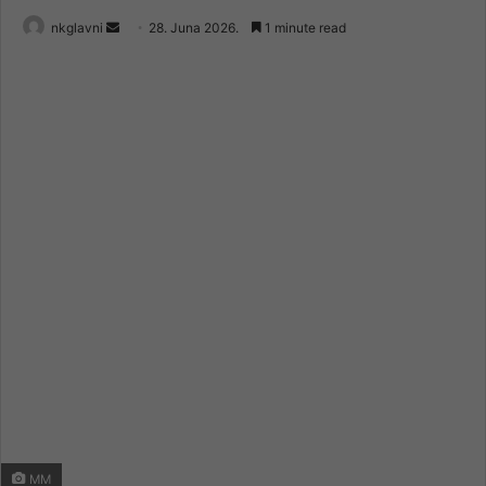
Send
nkglavni
28. Juna 2026.
1 minute read
an
email
MM