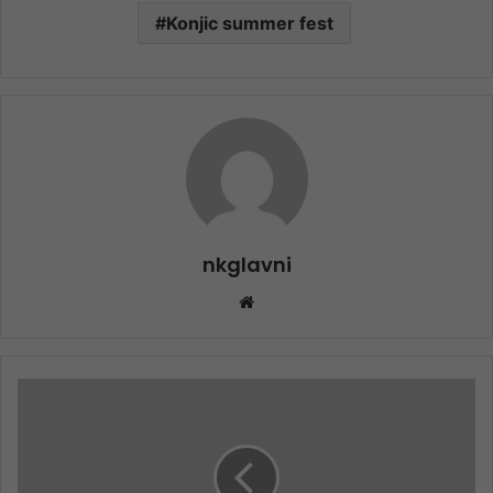
Konjic summer fest
nkglavni
Website