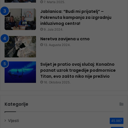
7. Marta 2025.
Jablanica: “Budi mi prijatelj” –
Pokrenuta kampanja za izgradnju
inkluzivnog centra!
9. Jula 2024.
Neretva zavijena u crno
13. Augusta 2024.
Svijet je pratio ovaj slučaj: Konačno
poznat uzrok tragedije podmornice
Titan, evo zašto niko nije preživio
16. Oktobra 2025.
Kategorije
Vijesti
45.987