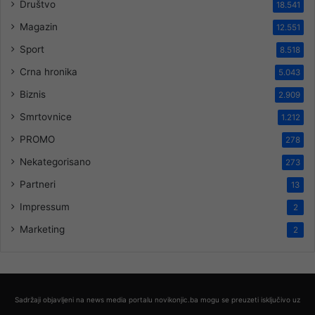
Društvo
18.541
Magazin
12.551
Sport
8.518
Crna hronika
5.043
Biznis
2.909
Smrtovnice
1.212
PROMO
278
Nekategorisano
273
Partneri
13
Impressum
2
Marketing
2
Sadržaji objavljeni na news media portalu novikonjic.ba mogu se preuzeti isključivo uz