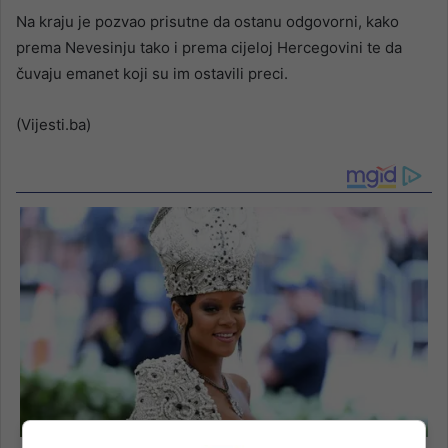
Na kraju je pozvao prisutne da ostanu odgovorni, kako
prema Nevesinju tako i prema cijeloj Hercegovini te da
čuvaju emanet koji su im ostavili preci.
(Vijesti.ba)