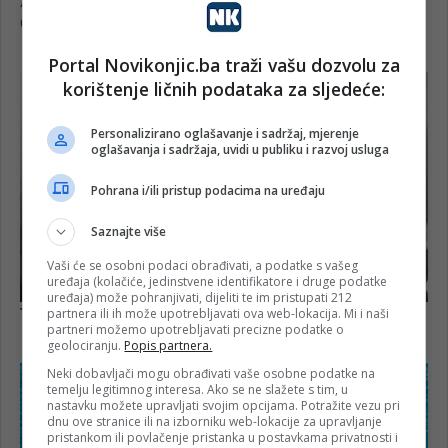
Portal Novikonjic.ba traži vašu dozvolu za
korištenje ličnih podataka za sljedeće:
Personalizirano oglašavanje i sadržaj, mjerenje
oglašavanja i sadržaja, uvidi u publiku i razvoj usluga
Pohrana i/ili pristup podacima na uređaju
Saznajte više
Vaši će se osobni podaci obrađivati, a podatke s vašeg
uređaja (kolačiće, jedinstvene identifikatore i druge podatke
uređaja) može pohranjivati, dijeliti te im pristupati 212
partnera ili ih može upotrebljavati ova web-lokacija. Mi i naši
partneri možemo upotrebljavati precizne podatke o
geolociranju.
Popis partnera.
Neki dobavljači mogu obrađivati vaše osobne podatke na
temelju legitimnog interesa. Ako se ne slažete s tim, u
nastavku možete upravljati svojim opcijama. Potražite vezu pri
dnu ove stranice ili na izborniku web-lokacije za upravljanje
pristankom ili povlačenje pristanka u postavkama privatnosti i