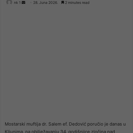
Send
nk 1
28. Juna 2026.
2 minutes read
an
email
Mostarski muftija dr. Salem ef. Dedović poručio je danas u
Kljunima, na obilježavanju 34. godišnjice zločina nad