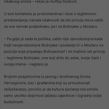
nikakvog smisla – rekao je muftija Dedović.
U tom kontekstu je prokomentirao i teze o legitimnom
predstavljanju naroda istaknuvši da isti princip mora važiti
za sve narode podjednako, pa i za Bošnjake u Mostaru.
– Pa gdje je sada ta politika, zašto nije vjerodostojna kada
traži nevjerodostojne Bošnjake i postavlja ih u Mostaru na
pozicije koje pripadaju Bošnjacima? I mi tražimo isti princip
– legitimne Bošnjake, one koji drže do sebe, svoje časti i
svoga imena – naglasio je.
Brojnim posjetiocima iz javnog i društvenog života
Hercegovine, kao i građanima koji su prisustvovali
obilježavanju, poručio je da kultura sjećanja ima smisla
samo ukoliko doprinosi jačanju zajednice i izgradnji bolje
budućnosti.