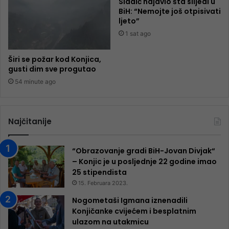
Sladić najavio šta slijedi u
BiH: “Nemojte još otpisivati
ljeto”
1 sat ago
Širi se požar kod Konjica,
gusti dim sve progutao
54 minute ago
Najčitanije
“Obrazovanje gradi BiH-Jovan Divjak“
– Konjic je u posljednje 22 godine imao
25 ​​stipendista
15. Februara 2023.
Nogometaši Igmana iznenadili
Konjičanke cvijećem i besplatnim
ulazom na utakmicu