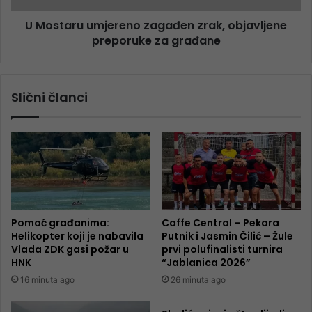
U Mostaru umjereno zagađen zrak, objavljene
preporuke za građane
Slični članci
Pomoć građanima:
Caffe Central – Pekara
Helikopter koji je nabavila
Putnik i Jasmin Čilić – Žule
Vlada ZDK gasi požar u
prvi polufinalisti turnira
HNK
“Jablanica 2026”
16 minuta ago
26 minuta ago