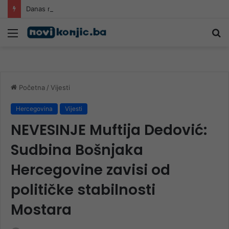
Danas nova saslušanja saradnika Memorijalnog centra Srebrenica
Meni
Pr
Početna
/
Vijesti
Hercegovina
Vijesti
NEVESINJE Muftija Dedović:
Sudbina Bošnjaka
Hercegovine zavisi od
političke stabilnosti
Mostara