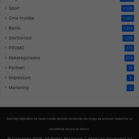
Sport
8.538
Crna hronika
5.055
Biznis
2.914
Smrtovnice
1.218
PROMO
278
Nekategorisano
273
Partneri
13
Impressum
2
Marketing
2
Sadržaji objavljeni na news media portalu novikonjic.ba mogu se preuzeti isključivo uz
navođenje izvora sa linkom.
© Copyright 2026, All Rights Reserved |
Made by
Novikonjic.ba