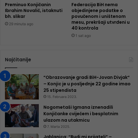
Preminuo Konjičanin
Federacija BiH nema
Ibrahim Novalić, istaknuti
objedinjene podatke o
bh. slikar
povučenom i uništenom
mesu, prekršaji utvrđeni u
29 minuta ago
40 kontrola
1 sat ago
Najčitanije
“Obrazovanje gradi BiH-Jovan Divjak“
– Konjic je u posljednje 22 godine imao
25 ​​stipendista
15. Februara 2023.
Nogometaši Igmana iznenadili
Konjičanke cvijećem i besplatnim
ulazom na utakmicu
7. Marta 2025.
Jablanica: “Budi mi prijatelj” –