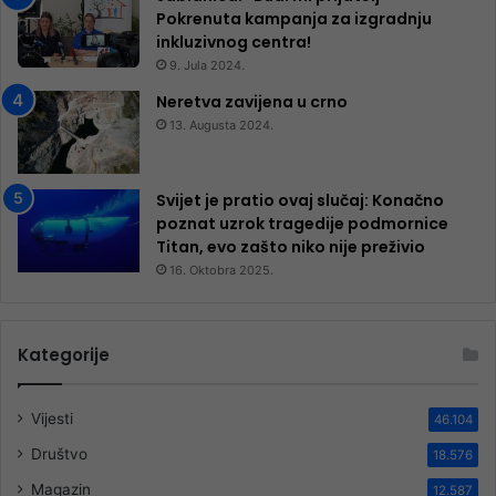
Pokrenuta kampanja za izgradnju
inkluzivnog centra!
9. Jula 2024.
Neretva zavijena u crno
13. Augusta 2024.
Svijet je pratio ovaj slučaj: Konačno
poznat uzrok tragedije podmornice
Titan, evo zašto niko nije preživio
16. Oktobra 2025.
Kategorije
Vijesti
46.104
Društvo
18.576
Magazin
12.587