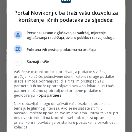
Portal Novikonjic.ba traži vašu dozvolu za
korištenje ličnih podataka za sljedeće:
Personalizirano oglašavanje i sadržaj, mjerenje
oglašavanja i sadržaja, uvidi u publiku i razvoj usluga
Pohrana i/ili pristup podacima na uređaju
Saznajte više
Vaši će se osobni podaci obrađivati, a podatke s vašeg
uređaja (kolačiće, jedinstvene identifikatore i druge podatke
uređaja) može pohranjivati, dijeliti te im pristupati 212
partnera ili ih može upotrebljavati ova web-lokacija. Mi i naši
partneri možemo upotrebljavati precizne podatke o
geolociranju.
Popis partnera.
Neki dobavljači mogu obrađivati vaše osobne podatke na
temelju legitimnog interesa. Ako se ne slažete s tim, u
nastavku možete upravljati svojim opcijama. Potražite vezu pri
dnu ove stranice ili na izborniku web-lokacije za upravljanje
pristankom ili povlačenje pristanka u postavkama privatnosti i
kolačića.