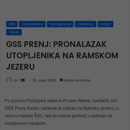
BiH
Crna hronika
Hercegovina
Jablanica
Konjic
Vijesti
GSS PRENJ: PRONALAZAK
UTOPLJENIKA NA RAMSKOM
JEZERU
Send
nk 1
28. Juna 2026.
Manje od minute
an
email
Po pozivu Policijske stanice Prozor-Rama, ronilački tim
GSS Prenj Konjic večeras je izašao na Ramsko jezero, u
rejonu mjesta Šćit, radi pružanja pomoći u potrazi za
utopljenom osobom.