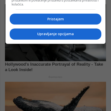
pristankom ili povlačenje pristanka u postavkama privatnosti i
kolačića.
Pristajem
Upravljanje opcijama