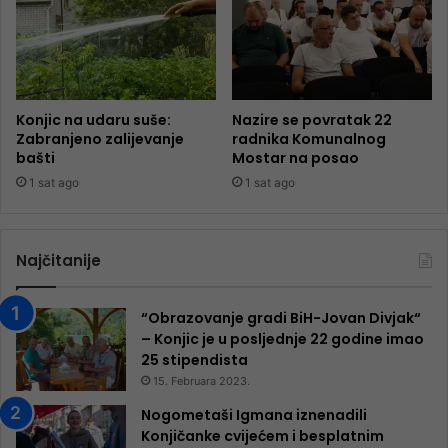
Konjic na udaru suše:
Nazire se povratak 22
Zabranjeno zalijevanje
radnika Komunalnog
bašti
Mostar na posao
1 sat ago
1 sat ago
Najčitanije
“Obrazovanje gradi BiH-Jovan Divjak“
– Konjic je u posljednje 22 godine imao
25 ​​stipendista
15. Februara 2023.
Nogometaši Igmana iznenadili
Konjičanke cvijećem i besplatnim