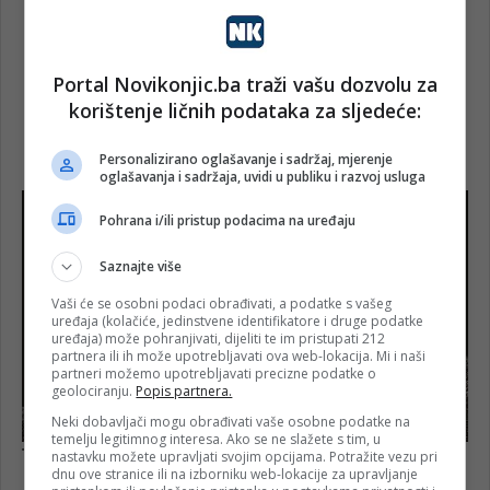
Portal Novikonjic.ba traži vašu dozvolu za
korištenje ličnih podataka za sljedeće:
Personalizirano oglašavanje i sadržaj, mjerenje
oglašavanja i sadržaja, uvidi u publiku i razvoj usluga
Pohrana i/ili pristup podacima na uređaju
Saznajte više
Vaši će se osobni podaci obrađivati, a podatke s vašeg
uređaja (kolačiće, jedinstvene identifikatore i druge podatke
uređaja) može pohranjivati, dijeliti te im pristupati 212
partnera ili ih može upotrebljavati ova web-lokacija. Mi i naši
partneri možemo upotrebljavati precizne podatke o
geolociranju.
Popis partnera.
Neki dobavljači mogu obrađivati vaše osobne podatke na
temelju legitimnog interesa. Ako se ne slažete s tim, u
nastavku možete upravljati svojim opcijama. Potražite vezu pri
dnu ove stranice ili na izborniku web-lokacije za upravljanje