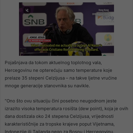
Pojašnjava da tokom aktuelnog toplotnog vala,
Hercegovinu ne opterećuju samo temperature koje
prelaze 35 stepeni Celzijusa – na takve ljetne vrućine
mnoge generacije stanovnika su navikle.
“Ono što ovu situaciju čini posebno neugodnom jeste
izrazito visoka temperatura rosišta (dew point), koja je ovih
dana dostizala oko 24 stepena Celzijusa, vrijednosti
karakterističnije za tropske krajeve poput Vijetnama,
Indonezije ili Tajlanda nego za Bosnu i Hercegovinu.