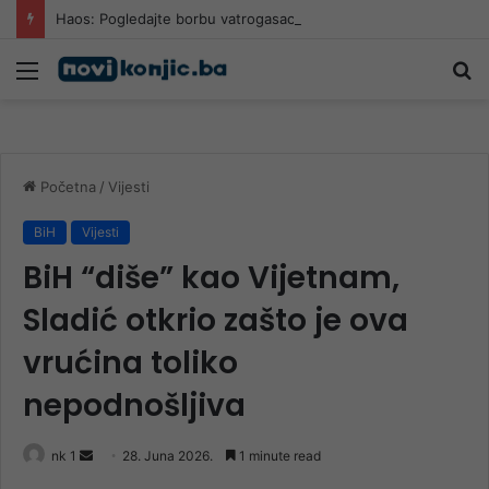
Haos: Pogledajte borbu vatrogasaca u mjestu Kanjina kod Konjica
Meni
Pr
Početna
/
Vijesti
BiH
Vijesti
BiH “diše” kao Vijetnam,
Sladić otkrio zašto je ova
vrućina toliko
nepodnošljiva
Send
nk 1
28. Juna 2026.
1 minute read
an