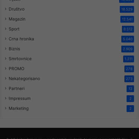
Društvo
18.529
Magazin
12.541
Sport
8.512
Crna hronika
5.040
Biznis
2.909
Smrtovnice
1.211
PROMO
278
Nekategorisano
273
Partneri
13
Impressum
2
Marketing
2