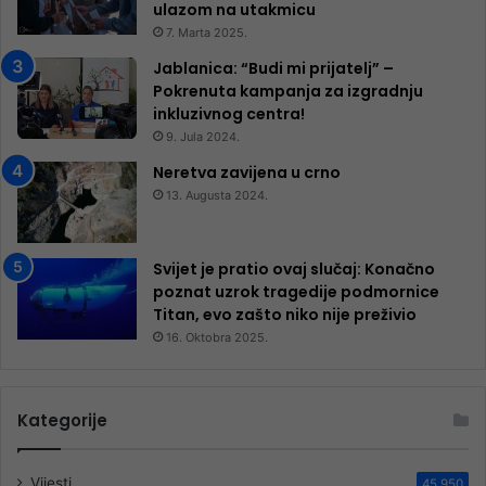
ulazom na utakmicu
7. Marta 2025.
Jablanica: “Budi mi prijatelj” –
Pokrenuta kampanja za izgradnju
inkluzivnog centra!
9. Jula 2024.
Neretva zavijena u crno
13. Augusta 2024.
Svijet je pratio ovaj slučaj: Konačno
poznat uzrok tragedije podmornice
Titan, evo zašto niko nije preživio
16. Oktobra 2025.
Kategorije
Vijesti
45.950