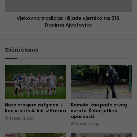
Vjekovna tradicija: Hiljade vjernika na 516.
Danima Ajvatovice
Slični članci
Nova provjera za Igman: U
Romobil kao pad s prvog
Konjic stiže Al Ahli iz Katara
sprata: Šebalj otkrio
opasnosti
41 minuta ago
59 minuta ago