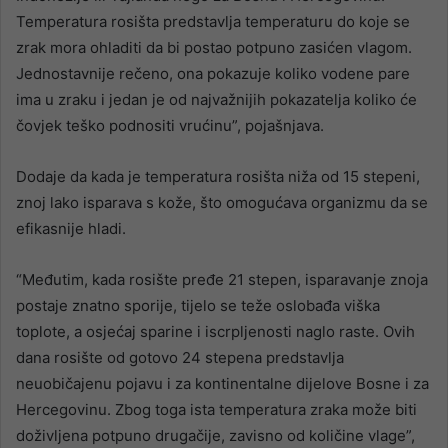
Temperatura rosišta predstavlja temperaturu do koje se
zrak mora ohladiti da bi postao potpuno zasićen vlagom.
Jednostavnije rečeno, ona pokazuje koliko vodene pare
ima u zraku i jedan je od najvažnijih pokazatelja koliko će
čovjek teško podnositi vrućinu”, pojašnjava.
Dodaje da kada je temperatura rosišta niža od 15 stepeni,
znoj lako isparava s kože, što omogućava organizmu da se
efikasnije hladi.
“Međutim, kada rosište pređe 21 stepen, isparavanje znoja
postaje znatno sporije, tijelo se teže oslobađa viška
toplote, a osjećaj sparine i iscrpljenosti naglo raste. Ovih
dana rosište od gotovo 24 stepena predstavlja
neuobičajenu pojavu i za kontinentalne dijelove Bosne i za
Hercegovinu. Zbog toga ista temperatura zraka može biti
doživljena potpuno drugačije, zavisno od količine vlage”,