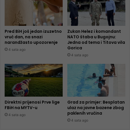
Pred BiH još jedan izuzetno
Zukan Helez i komandant
vruć dan, na snazi
NATO štaba u Bugojnu:
narandžasto upozorenje
Jedna od tema i Titova vila
Gorica
4 sata ago
4 sata ago
Direktni prijenosi Prve lige
Grad za primjer: Besplatan
FBiH na MYTV-u
ulaz na javne bazene zbog
paklenih vrućina
4 sata ago
4 sata ago