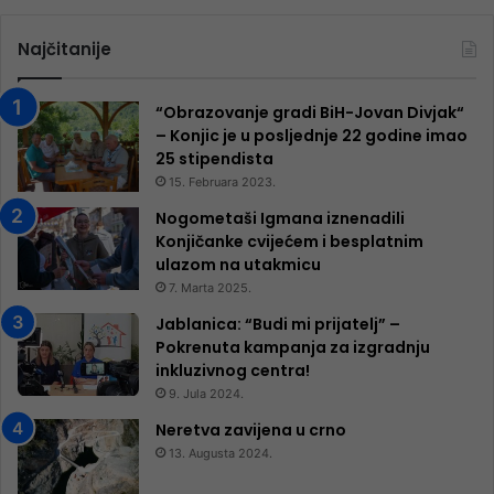
Najčitanije
“Obrazovanje gradi BiH-Jovan Divjak“
– Konjic je u posljednje 22 godine imao
25 ​​stipendista
15. Februara 2023.
Nogometaši Igmana iznenadili
Konjičanke cvijećem i besplatnim
ulazom na utakmicu
7. Marta 2025.
Jablanica: “Budi mi prijatelj” –
Pokrenuta kampanja za izgradnju
inkluzivnog centra!
9. Jula 2024.
Neretva zavijena u crno
13. Augusta 2024.