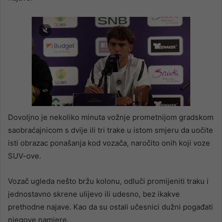
Dovoljno je nekoliko minuta vožnje prometnijom gradskom
saobraćajnicom s dvije ili tri trake u istom smjeru da uočite
isti obrazac ponašanja kod vozača, naročito onih koji voze
SUV-ove.
Vozač ugleda nešto bržu kolonu, odluči promijeniti traku i
jednostavno skrene ulijevo ili udesno, bez ikakve
prethodne najave. Kao da su ostali učesnici dužni pogađati
njegove namjere.