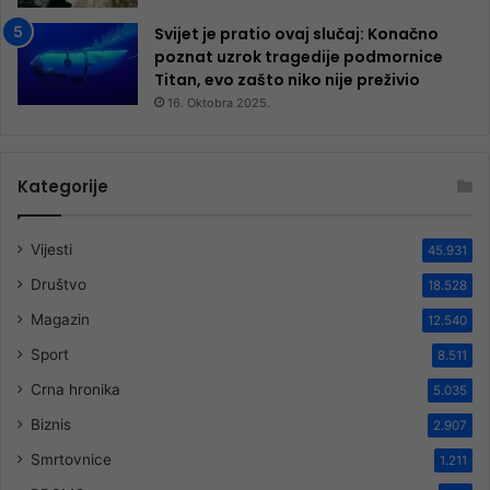
Svijet je pratio ovaj slučaj: Konačno
poznat uzrok tragedije podmornice
Titan, evo zašto niko nije preživio
16. Oktobra 2025.
Kategorije
Vijesti
45.931
Društvo
18.528
Magazin
12.540
Sport
8.511
Crna hronika
5.035
Biznis
2.907
Smrtovnice
1.211