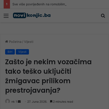
Sve više povrijeđenih na romobilima u HNK: Ljekari upozoravaju da najčešće stradaju djeca
Meni
Pr
Početna
/
Vijesti
BiH
Vijesti
Zašto je nekim vozačima
tako teško uključiti
žmigavac prilikom
prestrojavanja?
Send
nk 1
27. Juna 2026.
2 minutes read
an