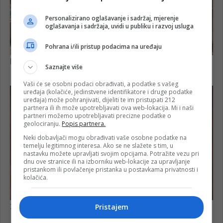
Personalizirano oglašavanje i sadržaj, mjerenje
oglašavanja i sadržaja, uvidi u publiku i razvoj usluga
Pohrana i/ili pristup podacima na uređaju
Saznajte više
Vaši će se osobni podaci obrađivati, a podatke s vašeg
uređaja (kolačiće, jedinstvene identifikatore i druge podatke
uređaja) može pohranjivati, dijeliti te im pristupati 212
partnera ili ih može upotrebljavati ova web-lokacija. Mi i naši
partneri možemo upotrebljavati precizne podatke o
geolociranju.
Popis partnera.
Neki dobavljači mogu obrađivati vaše osobne podatke na
temelju legitimnog interesa. Ako se ne slažete s tim, u
nastavku možete upravljati svojim opcijama. Potražite vezu pri
dnu ove stranice ili na izborniku web-lokacije za upravljanje
pristankom ili povlačenje pristanka u postavkama privatnosti i
kolačića.
Pristajem