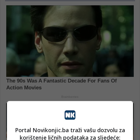
Portal Novikonjic.ba traži vašu dozvolu za
korištenje ličnih podataka za sljedeće: