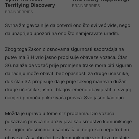
Svrha žmigavca nije da potvrdi ono što svi već vide, nego
da unaprijed upozori na ono što namjeravate uraditi.
Zbog toga Zakon o osnovama sigurnosti saobraćaja na
putevima BiH vrlo jasno propisuje obaveze vozača. Član
36. nalaže da vozač prije promjene trake mora biti siguran
da radnju može obaviti bez opasnosti za druge učesnike,
dok član 37. propisuje da je prije takvog manevra dužan
druge učesnike jasno i blagovremeno obavijestiti o svojoj
namjeri pomoću pokazivača pravca. Sve jasno kao dan.
Možda je upravo u tome srž problema. Dio vozača
pokazivač pravca ne doživljava kao sredstvo komunikacije
s drugim učesnicima u saobraćaju, nego kao nepotrebnu
obavezu. A saobraćaj bez komunikacije vrlo brzo postaje