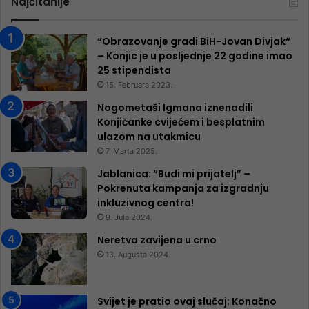
Najčitanije
“Obrazovanje gradi BiH-Jovan Divjak“
– Konjic je u posljednje 22 godine imao
25 ​​stipendista
15. Februara 2023.
Nogometaši Igmana iznenadili
Konjičanke cvijećem i besplatnim
ulazom na utakmicu
7. Marta 2025.
Jablanica: “Budi mi prijatelj” –
Pokrenuta kampanja za izgradnju
inkluzivnog centra!
9. Jula 2024.
Neretva zavijena u crno
13. Augusta 2024.
Svijet je pratio ovaj slučaj: Konačno