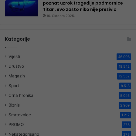
poznat uzrok tragedije podmornice
Titan, evo zašto niko nije preživio
16. Oktobra 2025.
Kategorije
Vijesti
46.003
Društvo
18.542
Magazin
12.552
Sport
8.518
Crna hronika
5.046
Biznis
2.909
Smrtovnice
1.212
PROMO
278
Nekategorisano
273