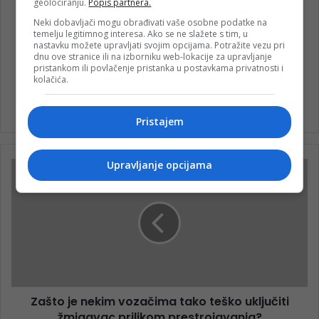
geolociranju.
Popis partnera.
Neki dobavljači mogu obrađivati vaše osobne podatke na
temelju legitimnog interesa. Ako se ne slažete s tim, u
nastavku možete upravljati svojim opcijama. Potražite vezu pri
dnu ove stranice ili na izborniku web-lokacije za upravljanje
pristankom ili povlačenje pristanka u postavkama privatnosti i
kolačića.
nk 1
Pristajem
Upravljanje opcijama
Zašto je nekim vozačima tako teško uključiti
žmigavac prilikom prestrojavanja?