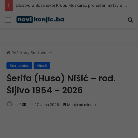
Ubistvo u Bosanskoj Krupi: Muškarac pronađen mrtav u porodičnoj kući
Meni
Pr
Početna
/
Smrtovnice
Smrtovnice
Vijesti
Šerifa (Huso) Nišić – rođ.
Šljivo 1954 – 2026
Send
nk 1
27. Juna 2026.
Manje od minute
an
email