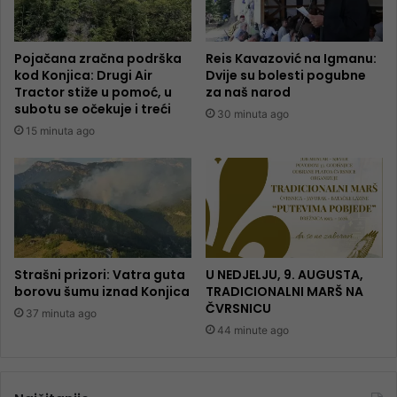
Pojačana zračna podrška
Reis Kavazović na Igmanu:
kod Konjica: Drugi Air
Dvije su bolesti pogubne
Tractor stiže u pomoć, u
za naš narod
subotu se očekuje i treći
30 minuta ago
15 minuta ago
Strašni prizori: Vatra guta
U NEDJELJU, 9. AUGUSTA,
borovu šumu iznad Konjica
TRADICIONALNI MARŠ NA
ČVRSNICU
37 minuta ago
44 minute ago