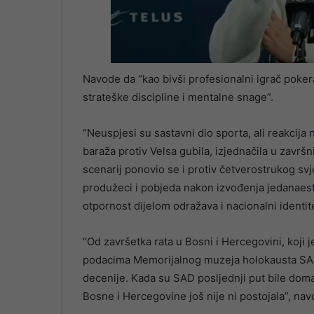
Navode da “kao bivši profesionalni igrač poker
strateške discipline i mentalne snage”.
“Neuspjesi su sastavni dio sporta, ali reakcija n
baraža protiv Velsa gubila, izjednačila u završni
scenarij ponovio se i protiv četverostrukog svj
produžeci i pobjeda nakon izvođenja jedanaest
otpornost dijelom odražava i nacionalni identi
“Od završetka rata u Bosni i Hercegovini, koji 
podacima Memorijalnog muzeja holokausta SAD-a
decenije. Kada su SAD posljednji put bile dom
Bosne i Hercegovine još nije ni postojala”, nav