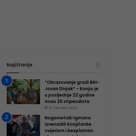
Najčitanije
“Obrazovanje gradi BiH-
Jovan Divjak“ – Konjic je
u posljednje 22 godine
imao 25 ​​stipendista
15. Februara 2023.
Nogometaši Igmana
iznenadili Konjičanke
cvijećem i besplatnim