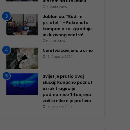
ulazom na utakmicu
7. Marta 2025.
Jablanica: “Budi mi
prijatelj” – Pokrenuta
kampanja za izgradnju
inkluzivnog centra!
9. Jula 2024.
Neretva zavijena u crno
13. Augusta 2024.
Svijet je pratio ovaj
slučaj: Konačno poznat
uzrok tragedije
podmornice Titan, evo
zašto niko nije preživio
16. Oktobra 2025.