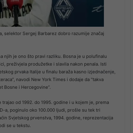
a, selektor Sergej Barbarez dobro razumije značaj
a njih je ono što pravi razliku. Bosna je u polufinalu
ci, preživjela produžetke i slavila nakon penala. Isti
etskog prvaka Italije u finalu baraža kasno izjednačenje,
eraca”, navodi New York Times i dodaje da “takva
tet Bosne i Hercegovine”.
je trajao od 1992. do 1995. godine i u kojem je, prema
, poginulo oko 100.000 ljudi, prošle su tek tri
aćin Svjetskog prvenstva, 1994. godine, reprezentacija
odi se u tekstu.