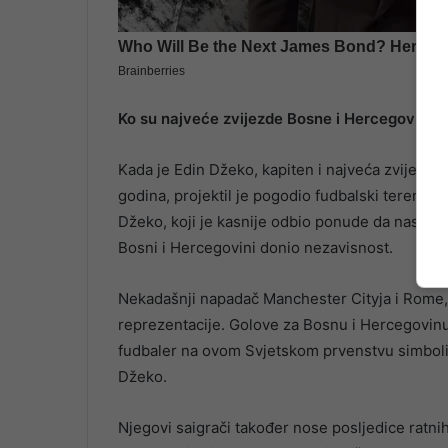
Ko su najveće zvijezde Bosne i Hercegovine?
Kada je Edin Džeko, kapiten i najveća zvijezd
godina, projektil je pogodio fudbalski teren u
Džeko, koji je kasnije odbio ponude da nastupa
Bosni i Hercegovini donio nezavisnost.
Nekadašnji napadač Manchester Cityja i Rome, 
reprezentacije. Golove za Bosnu i Hercegovinu 
fudbaler na ovom Svjetskom prvenstvu simbolizi
Džeko.
Njegovi saigrači također nose posljedice ratni