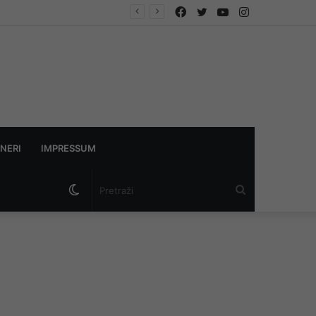
Facebook
Twitter
YouTube
Instagram
NERI
IMPRESSUM
Switch
Pretraži
skin