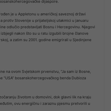
e bosanskohercegovačke dijaspore.
rođen je u Appletonu u američkoj saveznoj državi
 protiv Slovenije u prijateljskoj utakmici u januaru
dine odlučio predstavljati Bosnu i Hercegovinu. Njegovi
 izbjegli nakon što su u ratu izgubili brojne članove
rskoj, a zatim su 2001. godine emigrirali u Sjedinjene
ne na ovom Svjetskom prvenstvu, “Ja sam iz Bosne,
esme “USA” bosanskohercegovačkog benda Dubioza
očaranju životom u domovini, dok glavni lik na kraju
međutim, ovu energičnu i zaraznu pjesmu pretvorili u