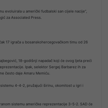
u evoluirala u američki fudbalski san cijele nacije“,
agić za Associated Press.
d čak 17 igrača u bosanskohercegovačkom timu od 26
ajbegović, 18-godišnji napadač koji će ovog ljeta preći
prezentacije. Ipak, selektor Sergej Barbarez ih za
line često daje Amaru Memiću.
istemu 4-4-2, pružajući širinu, okomitost u igri i
eriranom sistemu američke reprezentacije 3-5-2. SAD će