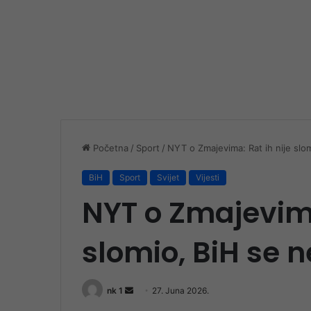
Početna
/
Sport
/
NYT o Zmajevima: Rat ih nije slo
BiH
Sport
Svijet
Vijesti
NYT o Zmajevima
slomio, BiH se 
Send
nk 1
27. Juna 2026.
an