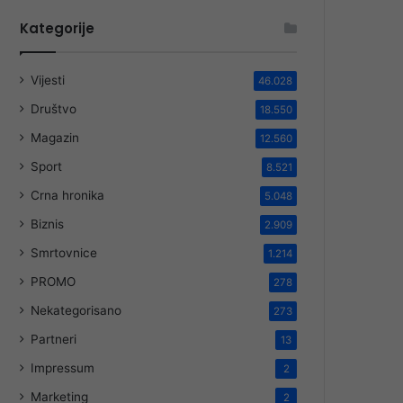
Kategorije
Vijesti
46.028
Društvo
18.550
Magazin
12.560
Sport
8.521
Crna hronika
5.048
Biznis
2.909
Smrtovnice
1.214
PROMO
278
Nekategorisano
273
Partneri
13
Impressum
2
Marketing
2