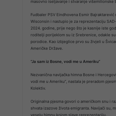
masovno iseljavanje i stvaranje višemilionsk
Fudbaler PSV Eindhovena Esmir Bajraktarević 
Wisconsin i nastupio je za reprezentaciju SAD-a
2024. godine, prije nego što je kasnije iste go
roditelji porijeklom su iz Srebrenice, odakle su
porodice. Kao izbjeglice prvo su živjeli u Švica
Američke Države.
“Ja sam iz Bosne, vodi me u Ameriku”
Nezvanična navijačka himna Bosne i Hercegovi
vodi me u Ameriku”, nastala je preradom pj
Kolektiv.
Originalna pjesma govori o američkom snu i raz
shvata izazove života emigranta. Navijači su, 
veselu himnu kojom slave reprezentaciju.