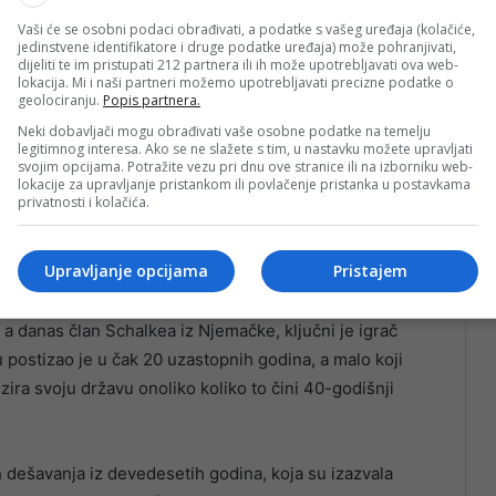
Vaši će se osobni podaci obrađivati, a podatke s vašeg uređaja (kolačiće,
jedinstvene identifikatore i druge podatke uređaja) može pohranjivati,
dijeliti te im pristupati 212 partnera ili ih može upotrebljavati ova web-
lokacija. Mi i naši partneri možemo upotrebljavati precizne podatke o
geolociranju.
Popis partnera.
Neki dobavljači mogu obrađivati vaše osobne podatke na temelju
legitimnog interesa. Ako se ne slažete s tim, u nastavku možete upravljati
svojim opcijama. Potražite vezu pri dnu ove stranice ili na izborniku web-
lokacije za upravljanje pristankom ili povlačenje pristanka u postavkama
a reprezentacije Bosne i Hercegovine, imao osam
privatnosti i kolačića.
 njegovom sarajevskom naselju i usmrtio nekoliko djece.
 za Češku i Njemačku, odrastao je tokom rata koji je
Upravljanje opcijama
Pristajem
a danas član Schalkea iz Njemačke, ključni je igrač
postizao je u čak 20 uzastopnih godina, a malo koji
ra svoju državu onoliko koliko to čini 40-godišnji
h dešavanja iz devedesetih godina, koja su izazvala