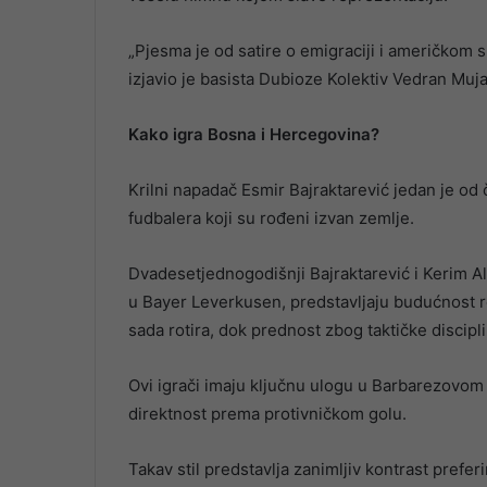
„Pjesma je od satire o emigraciji i američkom sn
izjavio je basista Dubioze Kolektiv Vedran Muj
Kako igra Bosna i Hercegovina?
Krilni napadač Esmir Bajraktarević jedan je o
fudbalera koji su rođeni izvan zemlje.
Dvadesetjednogodišnji Bajraktarević i Kerim Al
u Bayer Leverkusen, predstavljaju budućnost re
sada rotira, dok prednost zbog taktičke discip
Ovi igrači imaju ključnu ulogu u Barbarezovom s
direktnost prema protivničkom golu.
Takav stil predstavlja zanimljiv kontrast pref