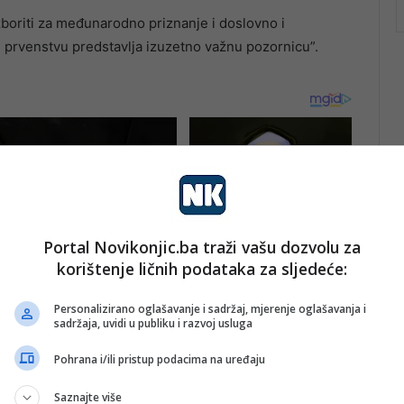
boriti za međunarodno priznanje i doslovno i
 prvenstvu predstavlja izuzetno važnu pozornicu”.
Portal Novikonjic.ba traži vašu dozvolu za
korištenje ličnih podataka za sljedeće:
Personalizirano oglašavanje i sadržaj, mjerenje oglašavanja i
sadržaja, uvidi u publiku i razvoj usluga
Pohrana i/ili pristup podacima na uređaju
Saznajte više