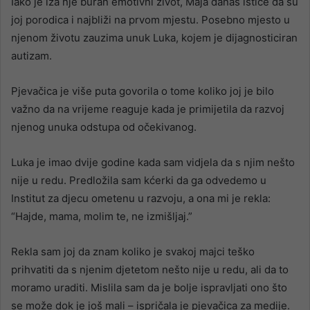
Iako je iza nje buran emotivni život, Maja danas ističe da su
joj porodica i najbliži na prvom mjestu. Posebno mjesto u
njenom životu zauzima unuk Luka, kojem je dijagnosticiran
autizam.
Pjevačica je više puta govorila o tome koliko joj je bilo
važno da na vrijeme reaguje kada je primijetila da razvoj
njenog unuka odstupa od očekivanog.
Luka je imao dvije godine kada sam vidjela da s njim nešto
nije u redu. Predložila sam kćerki da ga odvedemo u
Institut za djecu ometenu u razvoju, a ona mi je rekla:
“Hajde, mama, molim te, ne izmišljaj.”
Rekla sam joj da znam koliko je svakoj majci teško
prihvatiti da s njenim djetetom nešto nije u redu, ali da to
moramo uraditi. Mislila sam da je bolje ispravljati ono što
se može dok je još mali – ispričala je pjevačica za medije.