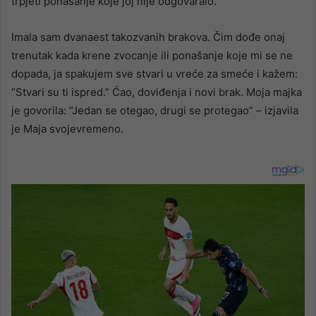
trpjeti ponašanje koje joj nije odgovaralo.
Imala sam dvanaest takozvanih brakova. Čim dođe onaj
trenutak kada krene zvocanje ili ponašanje koje mi se ne
dopada, ja spakujem sve stvari u vreće za smeće i kažem:
“Stvari su ti ispred.” Ćao, doviđenja i novi brak. Moja majka
je govorila: “Jedan se otegao, drugi se protegao” – izjavila
je Maja svojevremeno.