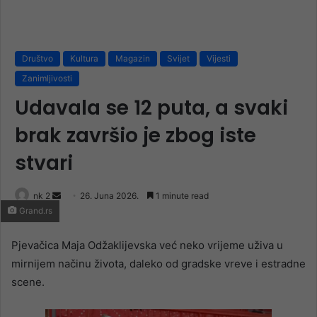
Društvo
Kultura
Magazin
Svijet
Vijesti
Zanimljivosti
Udavala se 12 puta, a svaki
brak završio je zbog iste
stvari
Send
nk 2
26. Juna 2026.
1 minute read
Grand.rs
an
email
Pjevačica Maja Odžaklijevska već neko vrijeme uživa u
mirnijem načinu života, daleko od gradske vreve i estradne
scene.