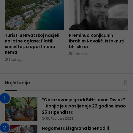
Turisti u Hrvatskoj nasjeli
Preminuo Konjičanin
na lažne oglase: Platili
Ibrahim Novalić, istaknuti
smještaj, a apartmana
bh. slikar
nema
1 sat ago
1 sat ago
Najčitanije
“Obrazovanje gradi BiH-Jovan Divjak“
– Konjic je u posljednje 22 godine imao
25 ​​stipendista
15. Februara 2023.
Nogometaši Igmana iznenadili