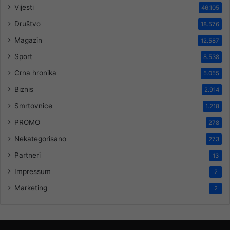
Vijesti
46.105
Društvo
18.576
Magazin
12.587
Sport
8.538
Crna hronika
5.055
Biznis
2.914
Smrtovnice
1.218
PROMO
278
Nekategorisano
273
Partneri
13
Impressum
2
Marketing
2