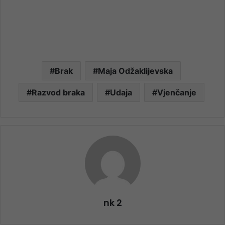
Brak
Maja Odžaklijevska
Razvod braka
Udaja
Vjenčanje
nk 2