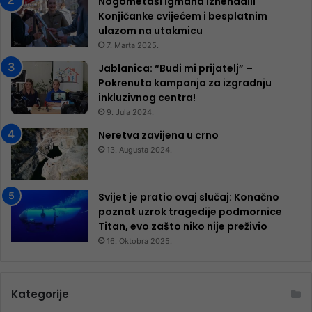
Nogometaši Igmana iznenadili
Konjičanke cvijećem i besplatnim
ulazom na utakmicu
7. Marta 2025.
Jablanica: “Budi mi prijatelj” –
Pokrenuta kampanja za izgradnju
inkluzivnog centra!
9. Jula 2024.
Neretva zavijena u crno
13. Augusta 2024.
Svijet je pratio ovaj slučaj: Konačno
poznat uzrok tragedije podmornice
Titan, evo zašto niko nije preživio
16. Oktobra 2025.
Kategorije