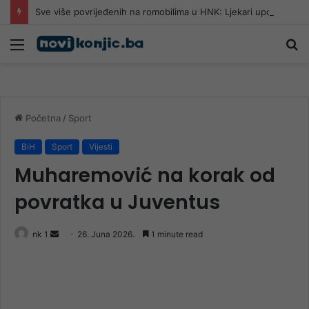
Sve više povrijeđenih na romobilima u HNK: Ljekari upozoravaju da najčešće stradaju djeca
Meni
Pr
Početna
/
Sport
BiH
Sport
Vijesti
Muharemović na korak od
povratka u Juventus
Send
nk 1
26. Juna 2026.
1 minute read
an
email