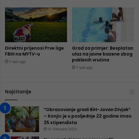
Direktni prijenosi Prve lige
Grad za primjer: Besplatan
FBiH na MYTV-u
ulaz na javne bazene zbog
paklenih vrućina
7 sati ago
7 sati ago
Najčitanije
“Obrazovanje gradi BiH-Jovan Divjak“
– Konjic je u posljednje 22 godine imao
25 ​​stipendista
15. Februara 2023.