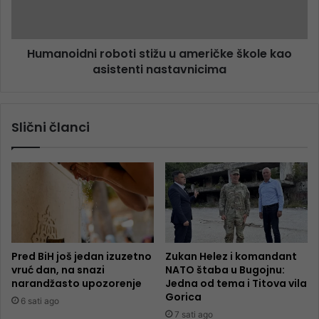
Humanoidni roboti stižu u američke škole kao
asistenti nastavnicima
Slični članci
Pred BiH još jedan izuzetno
Zukan Helez i komandant
vruć dan, na snazi
NATO štaba u Bugojnu:
narandžasto upozorenje
Jedna od tema i Titova vila
Gorica
6 sati ago
7 sati ago