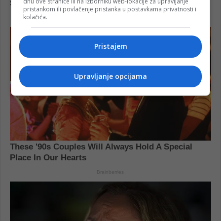
dnu ove stranice ili na izborniku web-lokacije za upravljanje
pristankom ili povlačenje pristanka u postavkama privatnosti i
kolačića.
Pristajem
Upravljanje opcijama