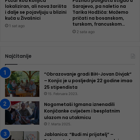
Požar kod Konjica
Poznati poliglota stigao u
lokaliziran, ali nova žarišta
Sarajevo, pa naletio na
i dalje se pojavljuju u blizini
Tarika Hodžića: Možemo
kuća u Živašnici
pričati na bosanskom,
turskom, francuskom…
1 sat ago
2 sata ago
Najčitanije
“Obrazovanje gradi BiH-Jovan Divjak“
– Konjic je u posljednje 22 godine imao
25 ​​stipendista
15. Februara 2023.
Nogometaši Igmana iznenadili
Konjičanke cvijećem i besplatnim
ulazom na utakmicu
7. Marta 2025.
Jablanica: “Budi mi prijatelj” –