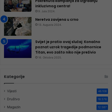
Pokrenuta kampanja za izgradnju
inkluzivnog centra!
9. Jula 2024.
Neretva zavijena u crno
13. Augusta 2024.
Svijet je pratio ovaj slučaj: Konačno
poznat uzrok tragedije podmornice
Titan, evo zašto niko nije preživio
16. Oktobra 2025.
Kategorije
Vijesti
46.108
Društvo
18.576
Magazin
12.587