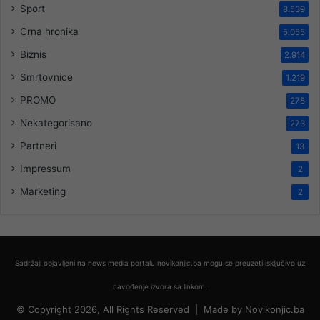
Sport
8.539
Crna hronika
5.055
Biznis
2.914
Smrtovnice
1.219
PROMO
278
Nekategorisano
273
Partneri
13
Impressum
2
Marketing
2
Sadržaji objavljeni na news media portalu novikonjic.ba mogu se preuzeti isključivo uz
navođenje izvora sa linkom.
© Copyright 2026, All Rights Reserved |
Made by
Novikonjic.ba