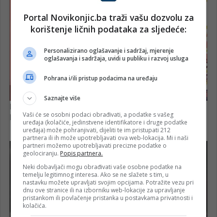
Portal Novikonjic.ba traži vašu dozvolu za
korištenje ličnih podataka za sljedeće:
Personalizirano oglašavanje i sadržaj, mjerenje
oglašavanja i sadržaja, uvidi u publiku i razvoj usluga
Pohrana i/ili pristup podacima na uređaju
Saznajte više
Vaši će se osobni podaci obrađivati, a podatke s vašeg
uređaja (kolačiće, jedinstvene identifikatore i druge podatke
uređaja) može pohranjivati, dijeliti te im pristupati 212
partnera ili ih može upotrebljavati ova web-lokacija. Mi i naši
partneri možemo upotrebljavati precizne podatke o
geolociranju.
Popis partnera.
Neki dobavljači mogu obrađivati vaše osobne podatke na
temelju legitimnog interesa. Ako se ne slažete s tim, u
nastavku možete upravljati svojim opcijama. Potražite vezu pri
dnu ove stranice ili na izborniku web-lokacije za upravljanje
pristankom ili povlačenje pristanka u postavkama privatnosti i
kolačića.