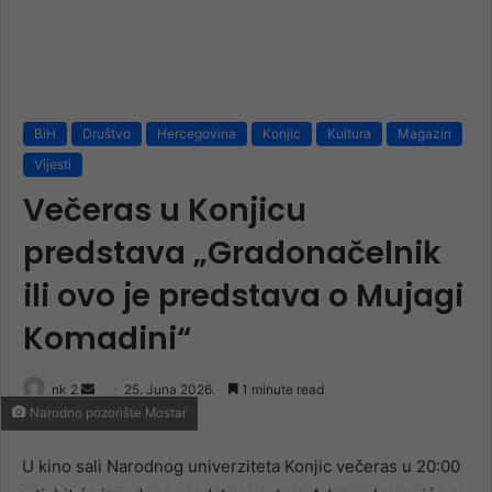
BiH
Društvo
Hercegovina
Konjic
Kultura
Magazin
Vijesti
Večeras u Konjicu
predstava „Gradonačelnik
ili ovo je predstava o Mujagi
Komadini“
Send
nk 2
25. Juna 2026.
1 minute read
Narodno pozorište Mostar
an
email
U kino sali Narodnog univerziteta Konjic večeras u 20:00