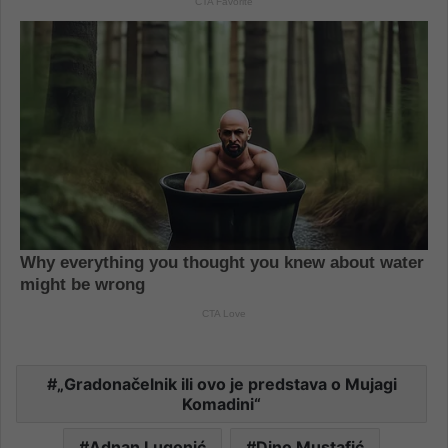
„Gradonačelnik ili ovo je predstava o Mujagi
Komadini“
Adnan Lugonić
Dino Mustafić