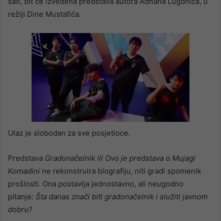
sati, bit će izvedena predstava autora Adnana Lugonića, u
režiji Dine Mustafića.
Ulaz je slobodan za sve posjetioce.
Predstava
Gradonačelnik ili Ovo je predstava o Mujagi
Komadini
ne rekonstruira biografiju, niti gradi spomenik
prošlosti. Ona postavlja jednostavno, ali neugodno
pitanje:
Šta danas znači biti gradonačelnik i služiti javnom
dobru?