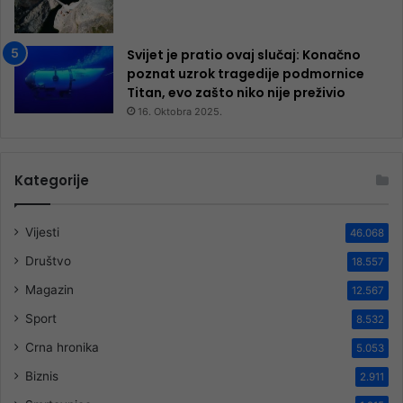
Svijet je pratio ovaj slučaj: Konačno
poznat uzrok tragedije podmornice
Titan, evo zašto niko nije preživio
16. Oktobra 2025.
Kategorije
Vijesti
46.068
Društvo
18.557
Magazin
12.567
Sport
8.532
Crna hronika
5.053
Biznis
2.911