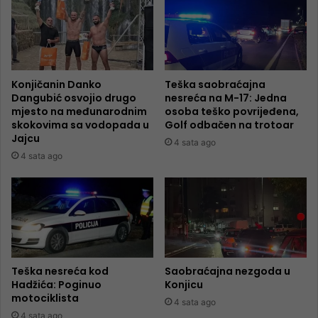
Konjičanin Danko
Teška saobraćajna
Dangubić osvojio drugo
nesreća na M-17: Jedna
mjesto na međunarodnim
osoba teško povrijeđena,
skokovima sa vodopada u
Golf odbačen na trotoar
Jajcu
4 sata ago
4 sata ago
Teška nesreća kod
Saobraćajna nezgoda u
Hadžića: Poginuo
Konjicu
motociklista
4 sata ago
4 sata ago