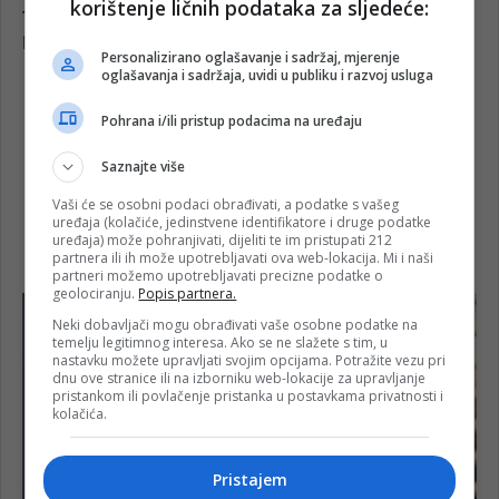
korištenje ličnih podataka za sljedeće:
Personalizirano oglašavanje i sadržaj, mjerenje
oglašavanja i sadržaja, uvidi u publiku i razvoj usluga
Pohrana i/ili pristup podacima na uređaju
Saznajte više
Vaši će se osobni podaci obrađivati, a podatke s vašeg
uređaja (kolačiće, jedinstvene identifikatore i druge podatke
uređaja) može pohranjivati, dijeliti te im pristupati 212
partnera ili ih može upotrebljavati ova web-lokacija. Mi i naši
partneri možemo upotrebljavati precizne podatke o
geolociranju.
Popis partnera.
Neki dobavljači mogu obrađivati vaše osobne podatke na
temelju legitimnog interesa. Ako se ne slažete s tim, u
nastavku možete upravljati svojim opcijama. Potražite vezu pri
dnu ove stranice ili na izborniku web-lokacije za upravljanje
pristankom ili povlačenje pristanka u postavkama privatnosti i
kolačića.
Pristajem