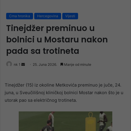
Crna hronika
Hercegovina
Vijesti
Tinejdžer preminuo u
bolnici u Mostaru nakon
pada sa trotineta
Send
nk 1
25. Juna 2026.
Manje od minute
an
email
Tinejdžer (15) iz okoline Metkovića preminuo je juče, 24.
juna, u Sveučilišnoj kliničkoj bolnici Mostar nakon što je u
utorak pao sa električnog trotineta.