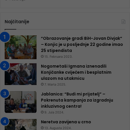
Najčitanije
“Obrazovanje gradi BiH-Jovan Divjak“
– Konjic je u posljednje 22 godine imao
25 ​​stipendista
15. Februara 2023.
Nogometaši Igmana iznenadili
Konjičanke cvijećem i besplatnim
ulazom na utakmicu
7. Marta 2025.
Jablanica: “Budi mi prijatelj” –
Pokrenuta kampanja za izgradnju
inkluzivnog centra!
9. Jula 2024.
Neretva zavijena u crno
13. Augusta 2024.