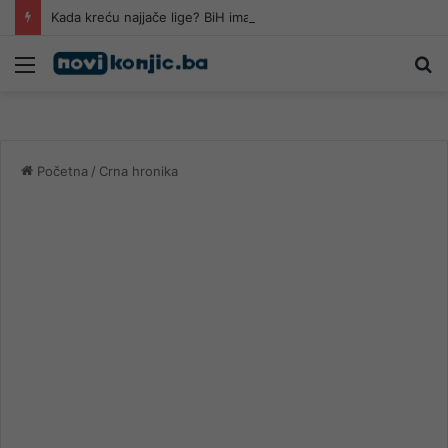
Kada kreću najjače lige? BiH ima šta pratiti
Meni
Pr
Početna
/
Crna hronika