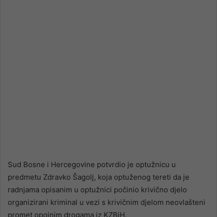
email
Sud Bosne i Hercegovine potvrdio je optužnicu u
predmetu Zdravko Šagolj, koja optuženog tereti da je
radnjama opisanim u optužnici počinio krivično djelo
organizirani kriminal u vezi s krivičnim djelom neovlašteni
promet opojnim drogama iz KZBiH.