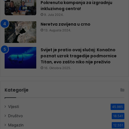
Pokrenuta kampanja za izgradnju
inkluzivnog centra!
9. Jula 2024.
Neretva zavijena u crno
13. Augusta 2024.
Svijet je pratio ovaj slučaj: Konačno
poznat uzrok tragedije podmornice
Titan, evo zašto niko nije preživio
16. Oktobra 2025.
Kategorije
Vijesti
45.985
Društvo
18.541
Magazin
12.551