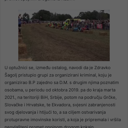
U optužnici se, između ostalog, navodi da je Zdravko
Šagolj pristupio grupi za organizirani kriminal, koju je
organizirao B.P zajedno sa D.M. s drugim njima poznatim
osobama, u periodu od oktobra 2019. pa do kraja marta
2021., na teritoriji BiH, Srbije, potom na području Grčke,
Slovačke i Hrvatske, te Ekvadora, svjesni zabranjenosti
svog djelovanja i htijući to, a sa ciljem ostvarivanja
protupravne imovinske koristi, a koja je pripremala i vršila
neovlašteni promet opojnom drogom kokain,