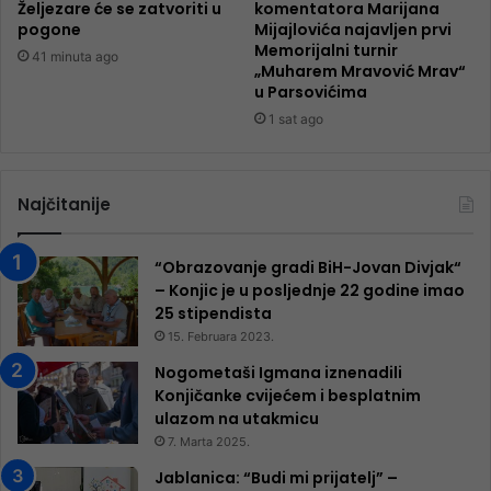
Željezare će se zatvoriti u
komentatora Marijana
pogone
Mijajlovića najavljen prvi
Memorijalni turnir
41 minuta ago
„Muharem Mravović Mrav“
u Parsovićima
1 sat ago
Najčitanije
“Obrazovanje gradi BiH-Jovan Divjak“
– Konjic je u posljednje 22 godine imao
25 ​​stipendista
15. Februara 2023.
Nogometaši Igmana iznenadili
Konjičanke cvijećem i besplatnim
ulazom na utakmicu
7. Marta 2025.
Jablanica: “Budi mi prijatelj” –