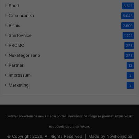
Sport
8.517
Crna hronika
5.043
Biznis
2.909
Smrtovnice
1.212
PROMO
278
Nekategorisano
273
Partneri
13
Impressum
2
Marketing
2
Sadržaji objavljeni na news media portalu novikonjic.ba mogu se preuzeti isključivo uz
navođenje izvora sa linkom.
© Copyright 2026, All Rights Reserved |
Made by
Novikonjic.ba