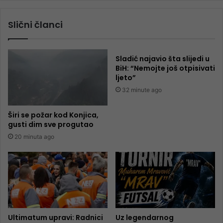
Slični članci
Sladić najavio šta slijedi u
BiH: “Nemojte još otpisivati
ljeto”
32 minute ago
Širi se požar kod Konjica,
gusti dim sve progutao
20 minuta ago
Ultimatum upravi: Radnici
Uz legendarnog