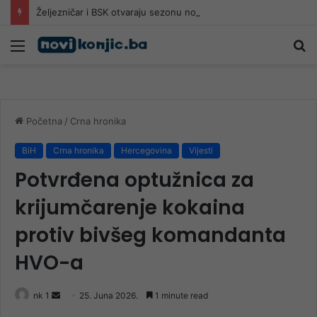
Željezničar i BSK otvaraju sezonu nogometnog prvenstva
Meni
Pr
Početna
/
Crna hronika
BiH
Crna hronika
Hercegovina
Vijesti
Potvrđena optužnica za
krijumčarenje kokaina
protiv bivšeg komandanta
HVO-a
Send
nk 1
25. Juna 2026.
1 minute read
an