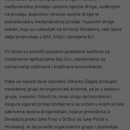
međunarodnu prodaju i prenos opojne droge, nuđenjem
na prodaju, kupovinu i prevoz opojne droge te
posredovala u međunarodnoj prodaji i kupovini droge
kokain, koju su nabavljali na teritoriji Ekvadora, radi njene
dalje preprodaje u BiH, Srbiji i zemljama EU.
Pri tome su koristili posebno podešene telefone sa
instaliranim aplikacijama Sky Ecc, namijenjene za
ostvarivanje zaštićene i kriptirane komunikacije.
Dalje se navodi da je optuženi Zdravko Šagolj pristupio
navedenoj grupi za organizirani kriminal, pa je u sastavu
grupe, svjesno i htijući to, imao ulogu da koordinira i
osigura siguran prolaz kontejnera sa voćem u kojim je bila
sakrivena opojna droga kokain, koja je prevožena iz
Ekvadora preko luke Pirej u Grčkoj do luke Ploče u
Hrvatskoj, te da poveže organizatore grupe i posreduje