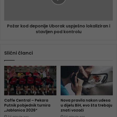
Požar kod deponije Uborak uspješno lokaliziran i
stavljen pod kontrolu
Slični članci
Caffe Central – Pekara
Nova pravila nakon udesa
Putnik pobjednik turnira
u dijelu BiH, evo šta trebaju
„Jablanica 2026“
znati vozači
34 minute ago
54 minute ago