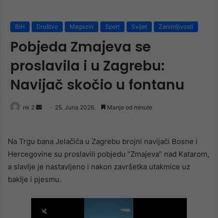
BiH
Društvo
Magazin
Sport
Svijet
Zanimljivosti
Pobjeda Zmajeva se
proslavila i u Zagrebu:
Navijač skočio u fontanu
Send
nk 2
25. Juna 2026.
Manje od minute
an
email
Na Trgu bana Jelačića u Zagrebu brojni navijači Bosne i
Hercegovine su proslavili pobjedu “Zmajeva” nad Katarom,
a slavlje je nastavljeno i nakon završetka utakmice uz
baklje i pjesmu.