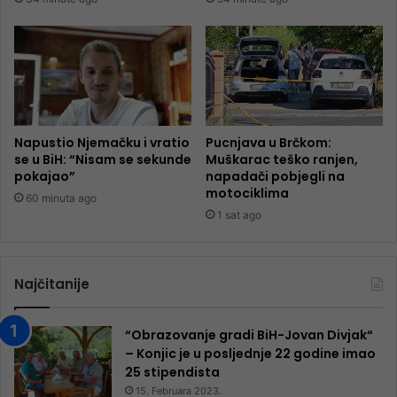
Napustio Njemačku i vratio
Pucnjava u Brčkom:
se u BiH: “Nisam se sekunde
Muškarac teško ranjen,
pokajao”
napadači pobjegli na
motociklima
60 minuta ago
1 sat ago
Najčitanije
“Obrazovanje gradi BiH-Jovan Divjak“
– Konjic je u posljednje 22 godine imao
25 ​​stipendista
15. Februara 2023.