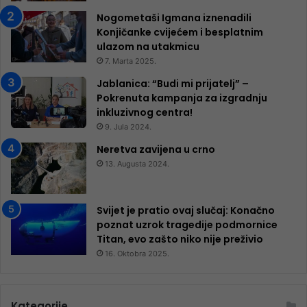
Nogometaši Igmana iznenadili
Konjičanke cvijećem i besplatnim
ulazom na utakmicu
7. Marta 2025.
Jablanica: “Budi mi prijatelj” –
Pokrenuta kampanja za izgradnju
inkluzivnog centra!
9. Jula 2024.
Neretva zavijena u crno
13. Augusta 2024.
Svijet je pratio ovaj slučaj: Konačno
poznat uzrok tragedije podmornice
Titan, evo zašto niko nije preživio
16. Oktobra 2025.
Kategorije