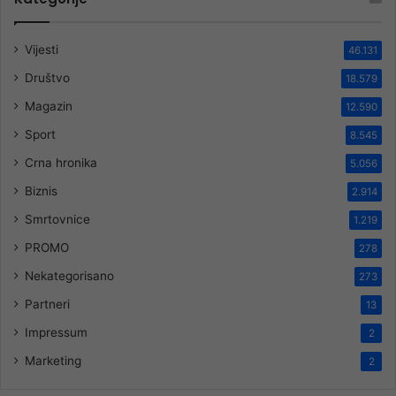
Vijesti
46.131
Društvo
18.579
Magazin
12.590
Sport
8.545
Crna hronika
5.056
Biznis
2.914
Smrtovnice
1.219
PROMO
278
Nekategorisano
273
Partneri
13
Impressum
2
Marketing
2