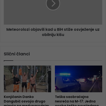
Meteorolozi objavili kad u BiH stiže osvježenje uz
obilniju kišu
Slični članci
Konjičanin Danko
Teška saobraćajna
Dangubić osvojio drugo
nesreća na M-17: Jedna
mjesto na međunarodnim
osoba teško povrijeđena,