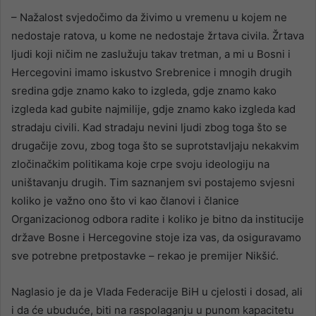
– Nažalost svjedočimo da živimo u vremenu u kojem ne
nedostaje ratova, u kome ne nedostaje žrtava civila. Žrtava
ljudi koji ničim ne zaslužuju takav tretman, a mi u Bosni i
Hercegovini imamo iskustvo Srebrenice i mnogih drugih
sredina gdje znamo kako to izgleda, gdje znamo kako
izgleda kad gubite najmilije, gdje znamo kako izgleda kad
stradaju civili. Kad stradaju nevini ljudi zbog toga što se
drugačije zovu, zbog toga što se suprotstavljaju nekakvim
zločinačkim politikama koje crpe svoju ideologiju na
uništavanju drugih. Tim saznanjem svi postajemo svjesni
koliko je važno ono što vi kao članovi i članice
Organizacionog odbora radite i koliko je bitno da institucije
države Bosne i Hercegovine stoje iza vas, da osiguravamo
sve potrebne pretpostavke – rekao je premijer Nikšić.
Naglasio je da je Vlada Federacije BiH u cjelosti i dosad, ali
i da će ubuduće, biti na raspolaganju u punom kapacitetu