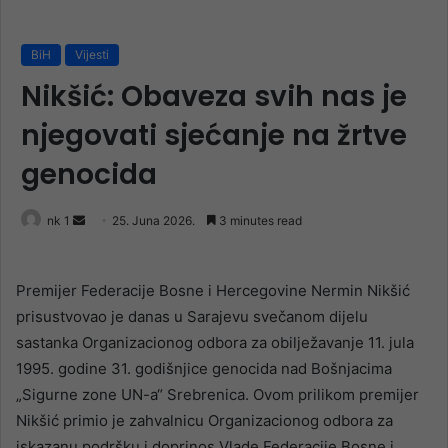
BiH
Vijesti
Nikšić: Obaveza svih nas je
njegovati sjećanje na žrtve
genocida
Send
nk 1
25. Juna 2026.
3 minutes read
an
email
Premijer Federacije Bosne i Hercegovine Nermin Nikšić
prisustvovao je danas u Sarajevu svečanom dijelu
sastanka Organizacionog odbora za obilježavanje 11. jula
1995. godine 31. godišnjice genocida nad Bošnjacima
„Sigurne zone UN-a“ Srebrenica. Ovom prilikom premijer
Nikšić primio je zahvalnicu Organizacionog odbora za
iskazanu podršku i doprinos Vlade Federacije Bosne i