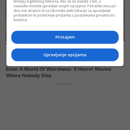
temelju legitimnog interesa. Ako se ne slažete s tim, u
nastavku možete upravljati svojim opcijama. Potražite vezu pri
dnu ove stranice ili na izborniku web-lokacije za upravljanje
pristankom ili povlačenje pristanka u postavkama privatnosti i
kolačića.
Pristajem
Upravljanje opcijama