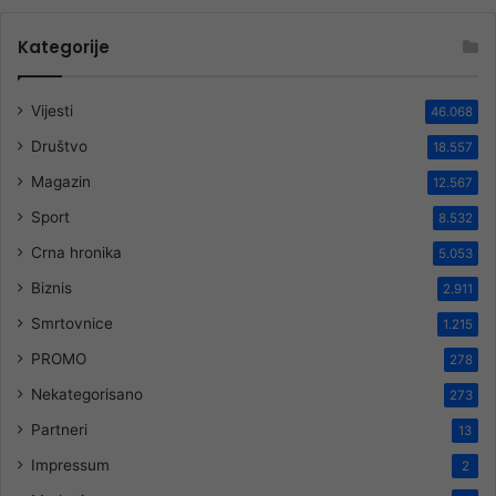
Kategorije
Vijesti
46.068
Društvo
18.557
Magazin
12.567
Sport
8.532
Crna hronika
5.053
Biznis
2.911
Smrtovnice
1.215
PROMO
278
Nekategorisano
273
Partneri
13
Impressum
2