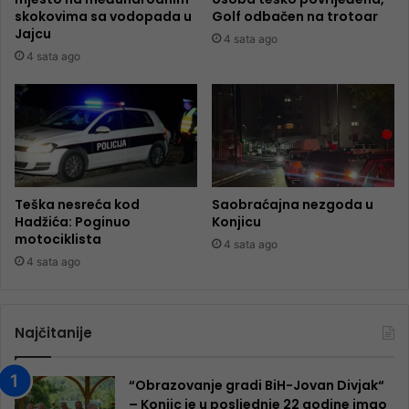
skokovima sa vodopada u
Golf odbačen na trotoar
Jajcu
4 sata ago
4 sata ago
Teška nesreća kod
Saobraćajna nezgoda u
Hadžića: Poginuo
Konjicu
motociklista
4 sata ago
4 sata ago
Najčitanije
“Obrazovanje gradi BiH-Jovan Divjak“
– Konjic je u posljednje 22 godine imao