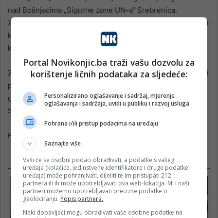
nad Bošnjacima „Sigurne zone UN-a“ Srebrenica.
Zahvaljujemo se Nerminu Nikšiću na obraćanju, prisustvu i
kontinuiranoj podršci obilježavanja godišnjice genocida –
kazao je između ostalog Fejzić.
Portal Novikonjic.ba traži vašu dozvolu za
Zahvalnice su uručene i predstavnicima javnih preduzeća i
korištenje ličnih podataka za sljedeće:
pojedincima koji su dali doprinos obilježavanju 30.
Personalizirano oglašavanje i sadržaj, mjerenje
godišnjice genocida nad Bošnjacima „Sigurne zone UN-a“
oglašavanja i sadržaja, uvidi u publiku i razvoj usluga
Srebrenica.
Pohrana i/ili pristup podacima na uređaju
Fena
Saznajte više
Vaši će se osobni podaci obrađivati, a podatke s vašeg
uređaja (kolačiće, jedinstvene identifikatore i druge podatke
uređaja) može pohranjivati, dijeliti te im pristupati 212
partnera ili ih može upotrebljavati ova web-lokacija. Mi i naši
partneri možemo upotrebljavati precizne podatke o
geolociranju.
Popis partnera.
Neki dobavljači mogu obrađivati vaše osobne podatke na