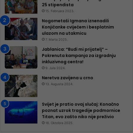
25 ​​stipendista
15. Februara 2023.
Nogometaši Igmana iznenadili
Konjičanke cvijećem i besplatnim
ulazom na utakmicu
7. Marta 2025.
Jablanica: “Budi mi prijatelj” –
Pokrenuta kampanja za izgradnju
inkluzivnog centra!
9. Jula 2024.
Neretva zavijena u crno
13. Augusta 2024.
Svijet je pratio ovaj slučaj: Konačno
poznat uzrok tragedije podmornice
Titan, evo zašto niko nije preživio
16. Oktobra 2025.