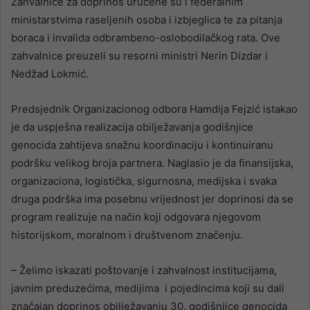
Zahvalnice za doprinos uručene su i federalnim
ministarstvima raseljenih osoba i izbjeglica te za pitanja
boraca i invalida odbrambeno-oslobodilačkog rata. Ove
zahvalnice preuzeli su resorni ministri Nerin Dizdar i
Nedžad Lokmić.
Predsjednik Organizacionog odbora Hamdija Fejzić istakao
je da uspješna realizacija obilježavanja godišnjice
genocida zahtijeva snažnu koordinaciju i kontinuiranu
podršku velikog broja partnera. Naglasio je da finansijska,
organizaciona, logistička, sigurnosna, medijska i svaka
druga podrška ima posebnu vrijednost jer doprinosi da se
program realizuje na način koji odgovara njegovom
historijskom, moralnom i društvenom značenju.
– Želimo iskazati poštovanje i zahvalnost institucijama,
javnim preduzećima, medijima i pojedincima koji su dali
značajan doprinos obilježavanju 30. godišnjice genocida