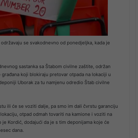
e održavaju se svakodnevno od ponedjeljka, kada je
 dnevnog sastanka sa Štabom civilne zaštite, održan
građana koji blokiraju pretovar otpada na lokaciji u
 deponiji Uborak za tu namjenu odredio Štab civilne
tu ili će se voziti dalje, pa smo im dali čvrstu garanciju
lokaciju, otpad odmah tovariti na kamione i voziti na
je Kordić, dodajući da je s tim deponijama koje će
mjesec dana.