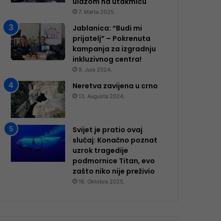
ulazom na utakmicu
7. Marta 2025.
Jablanica: “Budi mi
prijatelj” – Pokrenuta
kampanja za izgradnju
inkluzivnog centra!
9. Jula 2024.
Neretva zavijena u crno
13. Augusta 2024.
Svijet je pratio ovaj
slučaj: Konačno poznat
uzrok tragedije
podmornice Titan, evo
zašto niko nije preživio
16. Oktobra 2025.