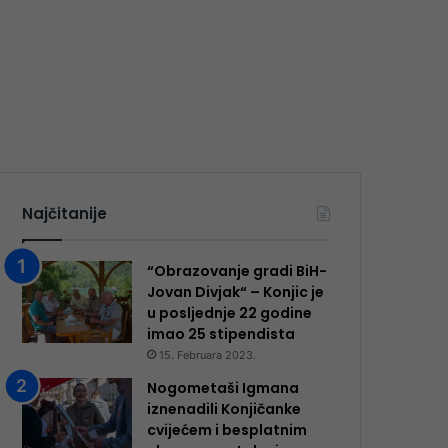
Najčitanije
“Obrazovanje gradi BiH-
Jovan Divjak“ – Konjic je
u posljednje 22 godine
imao 25 ​​stipendista
15. Februara 2023.
Nogometaši Igmana
iznenadili Konjičanke
cvijećem i besplatnim