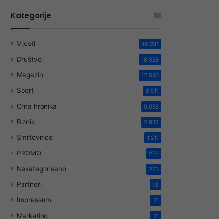
Kategorije
Vijesti
45.931
Društvo
18.528
Magazin
12.540
Sport
8.511
Crna hronika
5.035
Biznis
2.907
Smrtovnice
1.211
PROMO
278
Nekategorisano
273
Partneri
13
Impressum
2
Marketing
2