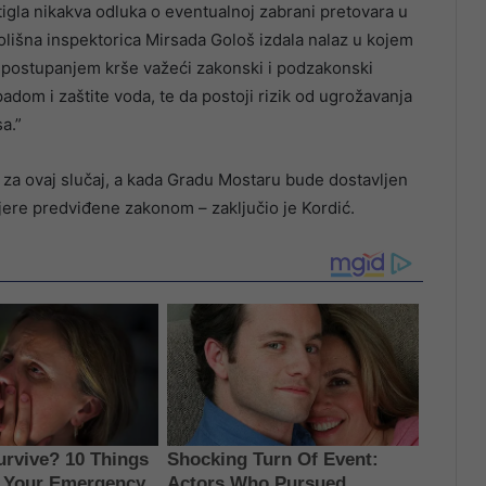
tigla nikakva odluka o eventualnoj zabrani pretovara u
olišna inspektorica Mirsada Gološ izdala nalaz u kojem
m postupanjem krše važeći zakonski i podzakonski
tpadom i zaštite voda, te da postoji rizik od ugrožavanja
a.”
 za ovaj slučaj, a kada Gradu Mostaru bude dostavljen
ere predviđene zakonom – zaključio je Kordić.