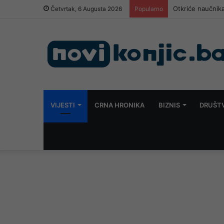
Otkriće naučnika
Četvrtak, 6 Augusta 2026
Popularno
VIJESTI
CRNA HRONIKA
BIZNIS
DRUŠT