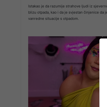
Istakao je da razumije strahove ljudi iz sjevern
blizu otpada, kao i da je svjestan činjenice da 
vanredne situacije s otpadom.