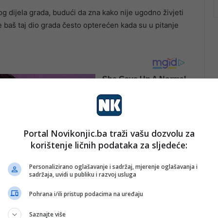
og dijela grada, budući da zna kako nije ugodno živjeti
je baš taj dio grada često opterećen kada su u pitanje
Portal Novikonjic.ba traži vašu dozvolu za
korištenje ličnih podataka za sljedeće:
Personalizirano oglašavanje i sadržaj, mjerenje oglašavanja i
sadržaja, uvidi u publiku i razvoj usluga
Pohrana i/ili pristup podacima na uređaju
Saznajte više