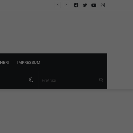
Facebook
Twitter
YouTube
Instagram
 istraga
NERI
IMPRESSUM
Switch
Pretraži
skin