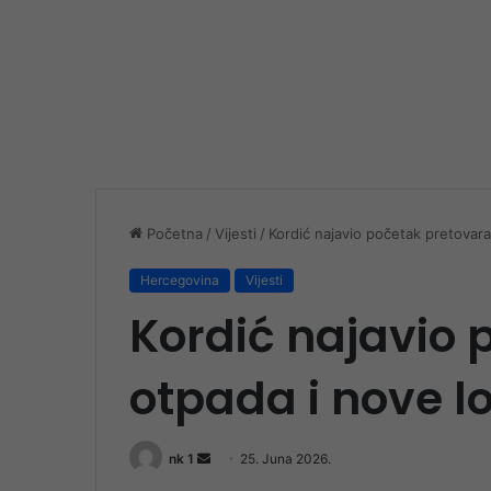
Početna
/
Vijesti
/
Kordić najavio početak pretovara
Hercegovina
Vijesti
Kordić najavio 
otpada i nove l
Send
nk 1
25. Juna 2026.
an