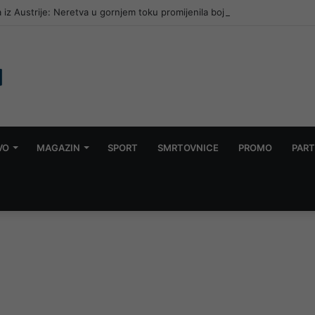
 iz Austrije: Neretva u gornjem toku promijenila boju, traži se nezavisna
VO
MAGAZIN
SPORT
SMRTOVNICE
PROMO
PART