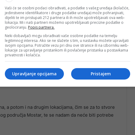
Vaši će se osobni podaci obrađivati, a podatke s vašeg uređaja (kolačiće,
jedinstvene identifikatore i druge podatke uređaja) može pohranjivati,
dijeliti te im pristupati 212 partnera ili ih može upotrebljavati ova web-
tite Grada Mostara naći još tri alternative lokacije za
lokacija. Mi i naši partneri možemo upotrebljavati precizne podatke o
geolociranju.
Popis partnera.
Neki dobavljači mogu obrađivati vaše osobne podatke na temelju
legitimnog interesa. Ako se ne slažete s tim, u nastavku možete upravljati
 ovo nije samo problem sjevera, nego cijelog grada
svojim opcijama. Potražite vezu pri dnu ove stranice ili na izborniku web-
lokacije za upravljanje pristankom ili povlačenje pristanka u postavkama
vno komunalno preduzeće pripremi još tri alternativne
privatnosti i kolačića.
 je.
Upravljanje opcijama
Pristajem
 i sjeveru grada, određena za dvije dodatne lokacije, a
oniji Uborak, odnosno dijelu koji se koristi za kruti
a, a potom i na drugim lokacijama, čim se za to stvore
skog područja Mostar, te se nadam da neće biti potrebe