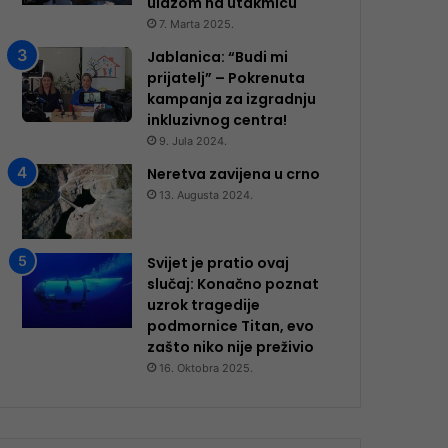
ulazom na utakmicu
7. Marta 2025.
Jablanica: “Budi mi
prijatelj” – Pokrenuta
kampanja za izgradnju
inkluzivnog centra!
9. Jula 2024.
Neretva zavijena u crno
13. Augusta 2024.
Svijet je pratio ovaj
slučaj: Konačno poznat
uzrok tragedije
podmornice Titan, evo
zašto niko nije preživio
16. Oktobra 2025.