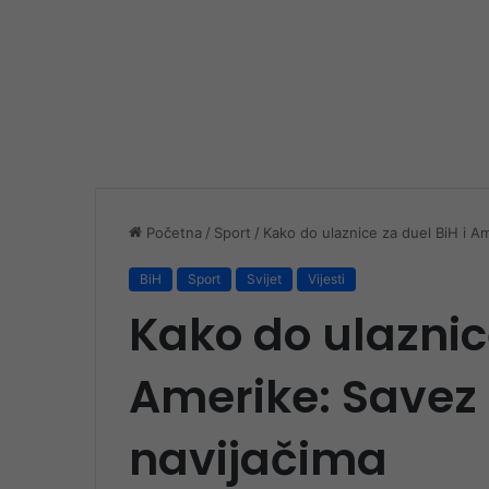
Početna
/
Sport
/
Kako do ulaznice za duel BiH i A
BiH
Sport
Svijet
Vijesti
Kako do ulaznice
Amerike: Savez
navijačima