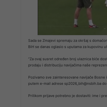
Sada se Zmajevi spremaju za okršaj s domaćom
BiH se danas oglasio s uputama za kupovinu ul
“Za ovaj susret određen broj ulaznica biće 
prodaju i distribuciju navijačima naše reprezen
Pozivamo sve zainteresovane navijače Bosne i
putem e-mail adrese sp2026_bih@nsbih.ba do 2
Prilikom prijave potrebno je dostaviti: ime i pre