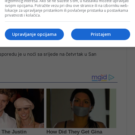
legitimnog interesa. Ako se ne slažete s tim, u nastavku možete upravljati
svojim opcijama. Potražite vezu pri dnu ove stranice ili na izborniku web-
nu ulaznica i putem zvaničnih FIFA kanala prodaje.
lokacije za upravljanje pristankom ili povlačenje pristanka u postavkama
privatnosti i kolačića.
ibucije ulaznica za nokaut fazu takmičenja, svi
irani od strane NS BiH sa informacijama o narednim
Upravljanje opcijama
Pristajem
io je NS BiH.
poredu je u noći sa srijede na četvrtak u San