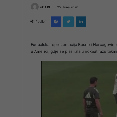
Send
nk 1
25. Juna 2026.
an
Facebook
Twitter
LinkedIn
email
Podijeli
Fudbalska reprezentacija Bosne i Hercegovine o
u Americi, gdje se plasirala u nokaut fazu takm