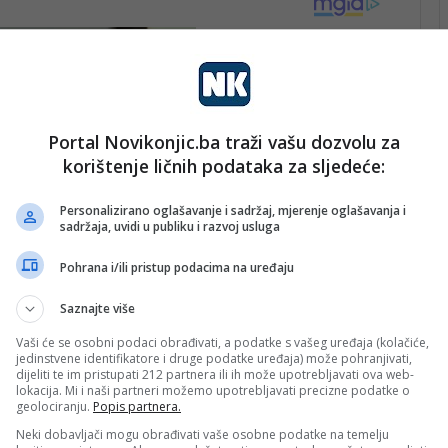
Portal Novikonjic.ba traži vašu dozvolu za
korištenje ličnih podataka za sljedeće:
Personalizirano oglašavanje i sadržaj, mjerenje oglašavanja i
sadržaja, uvidi u publiku i razvoj usluga
Pohrana i/ili pristup podacima na uređaju
Saznajte više
Vaši će se osobni podaci obrađivati, a podatke s vašeg uređaja (kolačiće,
jedinstvene identifikatore i druge podatke uređaja) može pohranjivati,
dijeliti te im pristupati 212 partnera ili ih može upotrebljavati ova web-
lokacija. Mi i naši partneri možemo upotrebljavati precizne podatke o
geolociranju.
Popis partnera.
lja garanciju da će ulaznice biti dodijeljene, s
Neki dobavljači mogu obrađivati vaše osobne podatke na temelju
 ograničen. Iz tog razloga preporučujemo svim