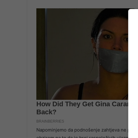
Napominjemo da podnošenje zahtjeva ne predstav
obzirom na to da je broj raspoloživih ulaznica