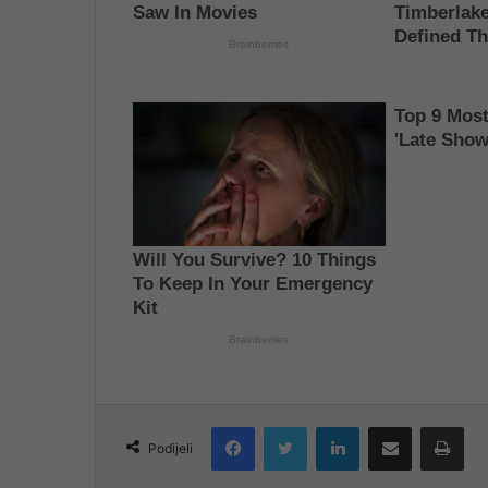
Facebook
Twitter
LinkedIn
Share via Email
Pri
Podijeli