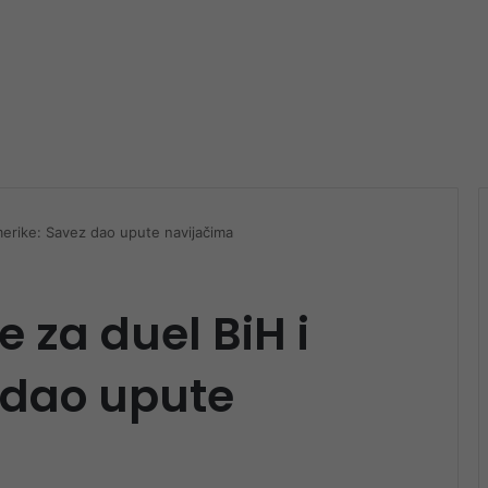
merike: Savez dao upute navijačima
 za duel BiH i
 dao upute