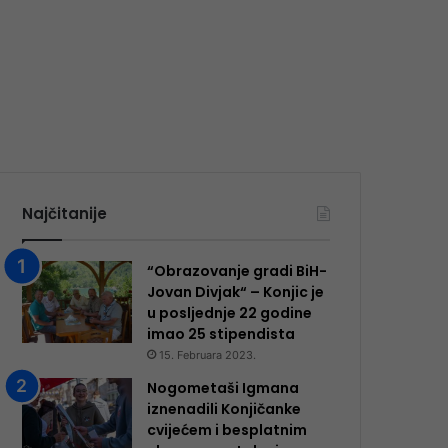
Najčitanije
“Obrazovanje gradi BiH-
Jovan Divjak“ – Konjic je
u posljednje 22 godine
imao 25 ​​stipendista
15. Februara 2023.
Nogometaši Igmana
iznenadili Konjičanke
cvijećem i besplatnim