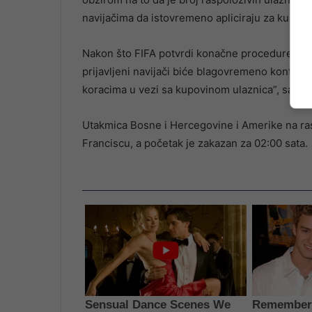
navijačima da istovremeno apliciraju za kupovi
Nakon što FIFA potvrdi konačne procedure distr
prijavljeni navijači biće blagovremeno kontakt
koracima u vezi sa kupovinom ulaznica”, saopć
Utakmica Bosne i Hercegovine i Amerike na ras
Franciscu, a početak je zakazan za 02:00 sata.