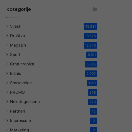
Kategorije
Vijesti
45.931
Društvo
18.528
Magazin
12.540
Sport
8.511
Crna hronika
5.035
Biznis
2.907
Smrtovnice
1.211
PROMO
278
Nekategorisano
273
Partneri
13
Impressum
2
Marketing
2