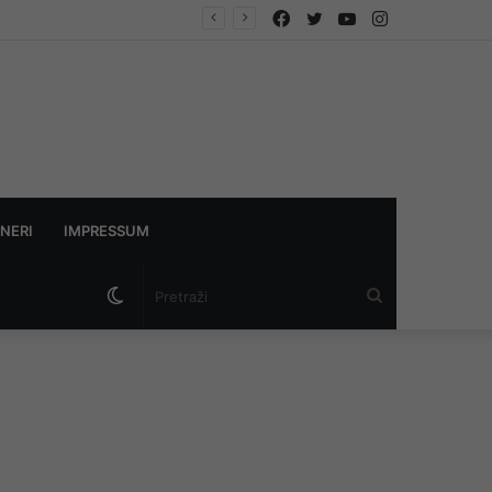
Facebook
Twitter
YouTube
Instagram
NERI
IMPRESSUM
Switch
Pretraži
skin