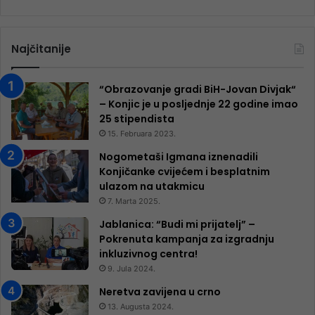
Najčitanije
“Obrazovanje gradi BiH-Jovan Divjak“
– Konjic je u posljednje 22 godine imao
25 ​​stipendista
15. Februara 2023.
Nogometaši Igmana iznenadili
Konjičanke cvijećem i besplatnim
ulazom na utakmicu
7. Marta 2025.
Jablanica: “Budi mi prijatelj” –
Pokrenuta kampanja za izgradnju
inkluzivnog centra!
9. Jula 2024.
Neretva zavijena u crno
13. Augusta 2024.