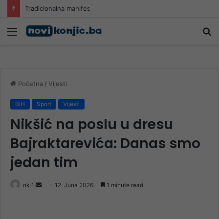
Tradicionalna manifestacija „Dubravsko ljeto 2026“
Meni
Pr
Početna
/
Vijesti
BiH
Sport
Vijesti
Nikšić na poslu u dresu
Bajraktarevića: Danas smo
jedan tim
Send
nk 1
12. Juna 2026.
1 minute read
an
email