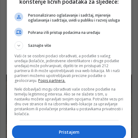
korištenje ličnih podataka za sljedeće:
Personalizirano oglašavanje i sadržaj, mjerenje
oglašavanja i sadržaja, uvidi u publiku i razvoj usluga
Pohrana i/ili pristup podacima na uređaju
Saznajte više
Vaši će se osobni podaci obrađivati, a podatke s vašeg
uređaja (kolačiće, jedinstvene identifikatore i druge podatke
uređaja) može pohranjivati, dijeliti te im pristupati 212
partnera ili ih može upotrebljavati ova web-lokacija. Mi i naši
partneri možemo upotrebljavati precizne podatke o
geolociranju.
Popis partnera.
Neki dobavljači mogu obrađivati vaše osobne podatke na
temelju legitimnog interesa. Ako se ne slažete s tim, u
nastavku možete upravljati svojim opcijama. Potražite vezu pri
dnu ove stranice ili na izborniku web-lokacije za upravljanje
pristankom ili povlačenje pristanka u postavkama privatnosti i
kolačića.
Pristajem