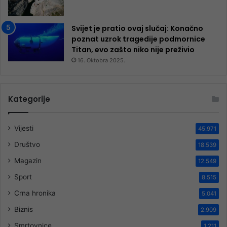
Svijet je pratio ovaj slučaj: Konačno
poznat uzrok tragedije podmornice
Titan, evo zašto niko nije preživio
16. Oktobra 2025.
Kategorije
Vijesti
45.971
Društvo
18.539
Magazin
12.549
Sport
8.515
Crna hronika
5.041
Biznis
2.909
Smrtovnice
1.211