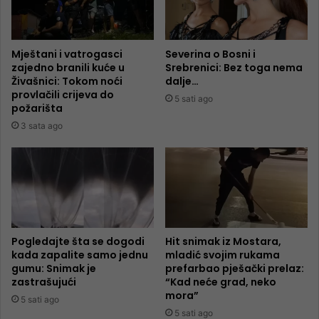
Mještani i vatrogasci
Severina o Bosni i
zajedno branili kuće u
Srebrenici: Bez toga nema
Živašnici: Tokom noći
dalje…
provlačili crijeva do
5 sati ago
požarišta
3 sata ago
Pogledajte šta se dogodi
Hit snimak iz Mostara,
kada zapalite samo jednu
mladić svojim rukama
gumu: Snimak je
prefarbao pješački prelaz:
zastrašujući
“Kad neće grad, neko
mora”
5 sati ago
5 sati ago