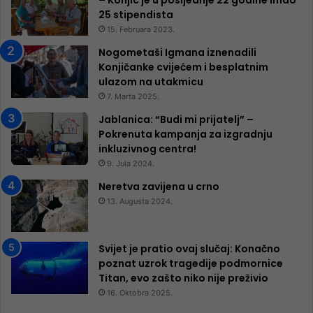
25 ​​stipendista
15. Februara 2023.
Nogometaši Igmana iznenadili
Konjičanke cvijećem i besplatnim
ulazom na utakmicu
7. Marta 2025.
Jablanica: “Budi mi prijatelj” –
Pokrenuta kampanja za izgradnju
inkluzivnog centra!
9. Jula 2024.
Neretva zavijena u crno
13. Augusta 2024.
Svijet je pratio ovaj slučaj: Konačno
poznat uzrok tragedije podmornice
Titan, evo zašto niko nije preživio
16. Oktobra 2025.