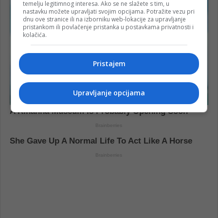
temelju legitimnog interesa. Ako se ne slažete s tim, u
nastavku možete upravljati svojim opcijama. Potražite vezu pri
dnu ove stranice ili na izborniku web-lokacije za upravljanje
pristankom ili povlačenje pristanka u postavkama privatnosti i
kolačića.
Pristajem
Upravljanje opcijama