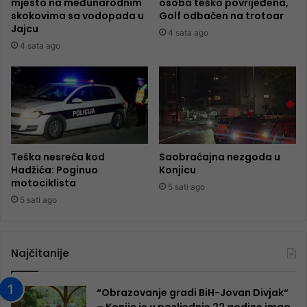
mjesto na međunarodnim
osoba teško povrijeđena,
skokovima sa vodopada u
Golf odbačen na trotoar
Jajcu
4 sata ago
4 sata ago
Teška nesreća kod
Saobraćajna nezgoda u
Hadžića: Poginuo
Konjicu
motociklista
5 sati ago
5 sati ago
Najčitanije
“Obrazovanje gradi BiH-Jovan Divjak“
– Konjic je u posljednje 22 godine imao