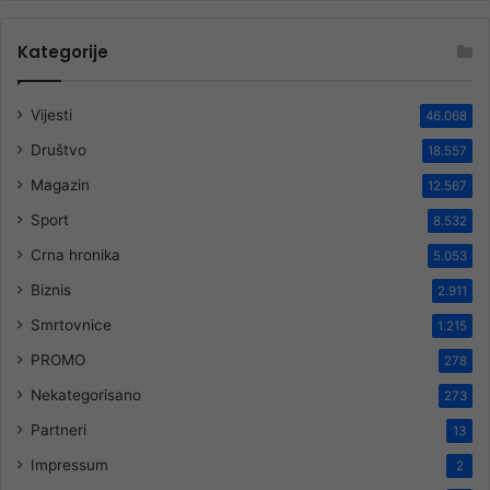
Kategorije
Vijesti
46.068
Društvo
18.557
Magazin
12.567
Sport
8.532
Crna hronika
5.053
Biznis
2.911
Smrtovnice
1.215
PROMO
278
Nekategorisano
273
Partneri
13
Impressum
2