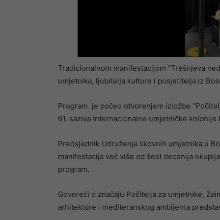
Tradicionalnom manifestacijom “Trešnjeva nedjel
umjetnika, ljubitelja kulture i posjetitelja iz B
Program je počeo otvorenjem izložbe “Počiteljs
61. saziva Internacionalne umjetničke kolonije P
Predsjednik Udruženja likovnih umjetnika u Bos
manifestacija već više od šest decenija okuplja
program.
Govoreći o značaju Počitelja za umjetnike, Zai
arhitekture i mediteranskog ambijenta predstav