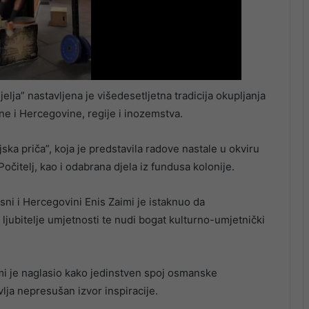
ja” nastavljena je višedesetljetna tradicija okupljanja
osne i Hercegovine, regije i inozemstva.
ka priča”, koja je predstavila radove nastale u okviru
očitelj, kao i odabrana djela iz fundusa kolonije.
ni i Hercegovini Enis Zaimi je istaknuo da
 ljubitelje umjetnosti te nudi bogat kulturno-umjetnički
mi je naglasio kako jedinstven spoj osmanske
lja nepresušan izvor inspiracije.