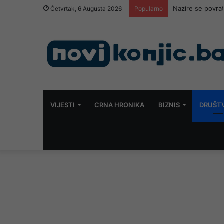
Nazire se povra
Četvrtak, 6 Augusta 2026
Popularno
VIJESTI
CRNA HRONIKA
BIZNIS
DRUŠT