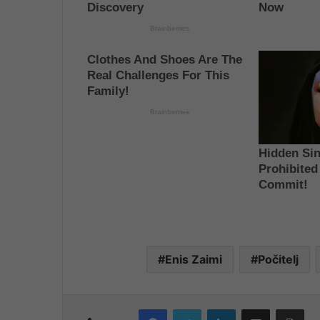
Enis Zaimi
Počitelj
Facebook
Twitter
LinkedIn
Share via Email
Pri