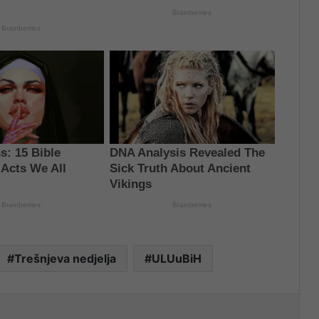
Trešnjeva nedjelja
ULUuBiH
nt