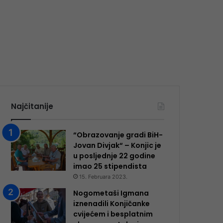
Najčitanije
“Obrazovanje gradi BiH-
Jovan Divjak“ – Konjic je
u posljednje 22 godine
imao 25 ​​stipendista
15. Februara 2023.
Nogometaši Igmana
iznenadili Konjičanke
cvijećem i besplatnim