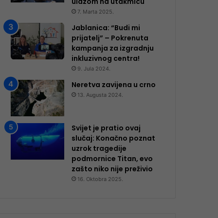
ulazom na utakmicu
7. Marta 2025.
Jablanica: “Budi mi
prijatelj” – Pokrenuta
kampanja za izgradnju
inkluzivnog centra!
9. Jula 2024.
Neretva zavijena u crno
13. Augusta 2024.
Svijet je pratio ovaj
slučaj: Konačno poznat
uzrok tragedije
podmornice Titan, evo
zašto niko nije preživio
16. Oktobra 2025.