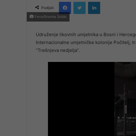
Facebook
Twitter
LinkedIn
email
Podijeli
Fena/Branka Soldo
Udruženje likovnih umjetnika u Bosni i Hercego
Internacionalne umjetničke kolonije Počitelj, 
“Trešnjeva nedjelja”.