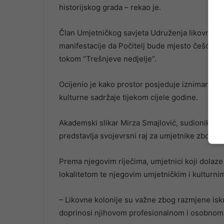
historijskog grada – rekao je.
Član Umjetničkog savjeta Udruženja likovnih um
manifestacije da Počitelj bude mjesto češćeg ok
tokom “Trešnjeve nedjelje”.
Ocijenio je kako prostor posjeduje izniman pote
kulturne sadržaje tijekom cijele godine.
Akademski slikar Mirza Smajlović, sudionik pro
predstavlja svojevrsni raj za umjetnike zbog j
Prema njegovim riječima, umjetnici koji dolaze 
lokalitetom te njegovim umjetničkim i kulturni
– Likovne kolonije su važne zbog razmjene isku
doprinosi njihovom profesionalnom i osobnom r