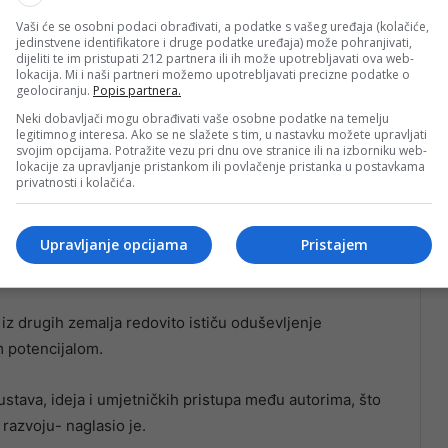
Vaši će se osobni podaci obrađivati, a podatke s vašeg uređaja (kolačiće,
jedinstvene identifikatore i druge podatke uređaja) može pohranjivati,
dijeliti te im pristupati 212 partnera ili ih može upotrebljavati ova web-
jetnika BiH Damir Šabić istaknuo je kako je cilj
lokacija. Mi i naši partneri možemo upotrebljavati precizne podatke o
geolociranju.
Popis partnera.
upljanja umjetnika i ljubitelja umjetnosti, a ne samo
Neki dobavljači mogu obrađivati vaše osobne podatke na temelju
legitimnog interesa. Ako se ne slažete s tim, u nastavku možete upravljati
svojim opcijama. Potražite vezu pri dnu ove stranice ili na izborniku web-
lokacije za upravljanje pristankom ili povlačenje pristanka u postavkama
ncijal te da ga je potrebno dodatno valorizirati kroz
privatnosti i kolačića.
Upravljanje opcijama
Pristajem
šlogodišnjeg saziva kolonije, kazao je kako Počitelj
edinstvenog ambijenta i kreativne atmosfere.
iz drugih zemalja redovito ističu oduševljenje
m potencijalom.
stava, ideja i umjetničkih pristupa među autorima, što
azvoju- naglasio je.