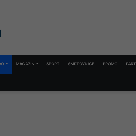
tak 22 radnika Komunalnog Mostar na posao
VO
MAGAZIN
SPORT
SMRTOVNICE
PROMO
PART