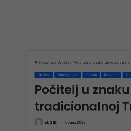
Početna
/
Društvo
/
Počitelj u znaku umjetnosti na t
Društvo
Hercegovina
Kultura
Magazin
Vij
Počitelj u znak
tradicionalnoj T
Send
nk 2
7. Juna 2026.
an