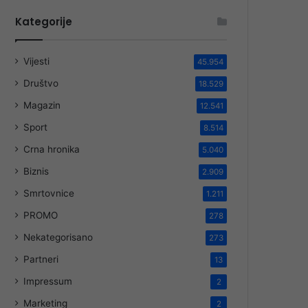
Kategorije
Vijesti
45.954
Društvo
18.529
Magazin
12.541
Sport
8.514
Crna hronika
5.040
Biznis
2.909
Smrtovnice
1.211
PROMO
278
Nekategorisano
273
Partneri
13
Impressum
2
Marketing
2