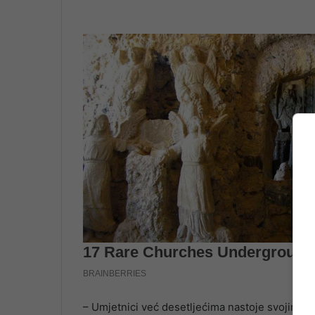
– Umjetnici već desetljećima nastoje svojim djel