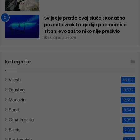
Svijet je pratio ovaj slučaj: Konačno
poznat uzrok tragedije podmornice
Titan, evo zašto niko nije preživio
16. Oktobra 2025.
Kategorije
Vijesti
46.120
Društvo
18.579
Magazin
12.590
Sport
8.543
Crna hronika
5.055
Biznis
2.914
Smrtovnice