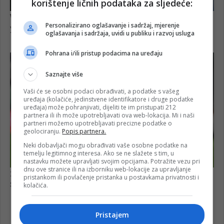
korištenje ličnih podataka za sljedeće:
Personalizirano oglašavanje i sadržaj, mjerenje
oglašavanja i sadržaja, uvidi u publiku i razvoj usluga
Pohrana i/ili pristup podacima na uređaju
Saznajte više
Vaši će se osobni podaci obrađivati, a podatke s vašeg
uređaja (kolačiće, jedinstvene identifikatore i druge podatke
uređaja) može pohranjivati, dijeliti te im pristupati 212
partnera ili ih može upotrebljavati ova web-lokacija. Mi i naši
partneri možemo upotrebljavati precizne podatke o
geolociranju.
Popis partnera.
Neki dobavljači mogu obrađivati vaše osobne podatke na
temelju legitimnog interesa. Ako se ne slažete s tim, u
nastavku možete upravljati svojim opcijama. Potražite vezu pri
dnu ove stranice ili na izborniku web-lokacije za upravljanje
pristankom ili povlačenje pristanka u postavkama privatnosti i
kolačića.
Pristajem