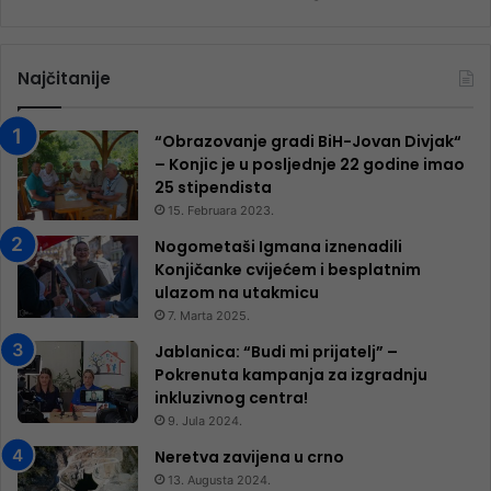
Najčitanije
“Obrazovanje gradi BiH-Jovan Divjak“
– Konjic je u posljednje 22 godine imao
25 ​​stipendista
15. Februara 2023.
Nogometaši Igmana iznenadili
Konjičanke cvijećem i besplatnim
ulazom na utakmicu
7. Marta 2025.
Jablanica: “Budi mi prijatelj” –
Pokrenuta kampanja za izgradnju
inkluzivnog centra!
9. Jula 2024.
Neretva zavijena u crno
13. Augusta 2024.