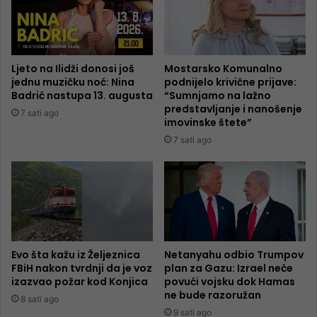
Ljeto na Ilidži donosi još
Mostarsko Komunalno
jednu muzičku noć: Nina
podnijelo krivične prijave:
Badrić nastupa 13. augusta
“Sumnjamo na lažno
predstavljanje i nanošenje
7 sati ago
imovinske štete”
7 sati ago
Evo šta kažu iz Željeznica
Netanyahu odbio Trumpov
FBiH nakon tvrdnji da je voz
plan za Gazu: Izrael neće
izazvao požar kod Konjica
povući vojsku dok Hamas
ne bude razoružan
8 sati ago
9 sati ago