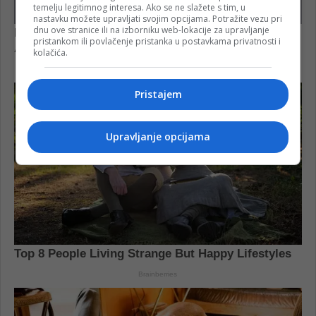
temelju legitimnog interesa. Ako se ne slažete s tim, u
nastavku možete upravljati svojim opcijama. Potražite vezu pri
dnu ove stranice ili na izborniku web-lokacije za upravljanje
pristankom ili povlačenje pristanka u postavkama privatnosti i
kolačića.
Pristajem
Upravljanje opcijama