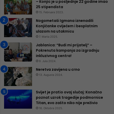
– Konjic je u posljednje 22 godine imao
25 ​​stipendista
15. Februara 2023.
Nogometaši Igmana iznenadili
Konjičanke cvijećem i besplatnim
ulazom na utakmicu
7. Marta 2025.
Jablanica: “Budi mi prijatelj” –
Pokrenuta kampanja za izgradnju
inkluzivnog centra!
9. Jula 2024.
Neretva zavijena u crno
13. Augusta 2024.
Svijet je pratio ovaj slučaj: Konačno
poznat uzrok tragedije podmornice
Titan, evo zašto niko nije preživio
16. Oktobra 2025.