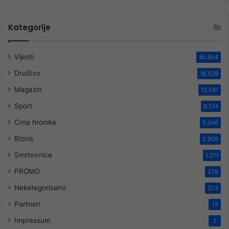
Kategorije
Vijesti
45.954
Društvo
18.529
Magazin
12.541
Sport
8.514
Crna hronika
5.040
Biznis
2.909
Smrtovnice
1.211
PROMO
278
Nekategorisano
273
Partneri
13
Impressum
2