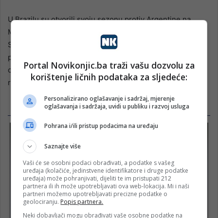
U Brazilu su otvorili svoju sezonu protiv Argentine na
Marakani, izgubivši 2-1, ali proslavivši svoj prvi gol na
Svjetskom prvenstvu, koji je postigao Ibišević. Naknadni
poraz od Nigerije ugasio je njihove nade da će doći do
Portal Novikonjic.ba traži vašu dozvolu za
osmine finala, dok je pobjeda od 3-1 nad Iranom osigurala
korištenje ličnih podataka za sljedeće:
respektabilan završetak turnira.
Personalizirano oglašavanje i sadržaj, mjerenje
oglašavanja i sadržaja, uvidi u publiku i razvoj usluga
Pohrana i/ili pristup podacima na uređaju
Saznajte više
Vaši će se osobni podaci obrađivati, a podatke s vašeg
uređaja (kolačiće, jedinstvene identifikatore i druge podatke
uređaja) može pohranjivati, dijeliti te im pristupati 212
partnera ili ih može upotrebljavati ova web-lokacija. Mi i naši
partneri možemo upotrebljavati precizne podatke o
geolociranju.
Popis partnera.
Neki dobavljači mogu obrađivati vaše osobne podatke na