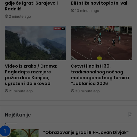
gdje će igrati Sarajevo i
BiH stiže novi toplotni val
Radnik!
10 minuta ago
2 minute ago
Video iz zraka / Drama:
Četvrtfinalisti 30.
Pogledajte razmjere
tradicionalnog noćnog
požara kod Konjica,
malonogometnog turnira
ugrožen i dalekovod
“Jablanica 2026
21 minuta ago
30 minuta ago
Najčitanije
“Obrazovanje gradi BiH-Jovan Divjak“