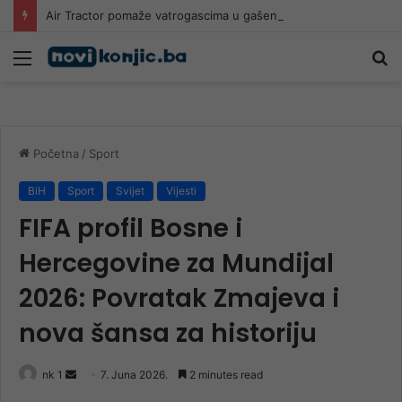
Air Tractor pomaže vatrogascima u gašenju požara kod Konjica
Meni
Pr
Početna
/
Sport
BiH
Sport
Svijet
Vijesti
FIFA profil Bosne i
Hercegovine za Mundijal
2026: Povratak Zmajeva i
nova šansa za historiju
Send
nk 1
7. Juna 2026.
2 minutes read
an