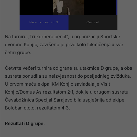
Next video in 2
Cancel
Na turniru „Tri kornera penal“, u organizaciji Sportske
dvorane Konjic, završeno je prvo kolo takmičenja u sve
četiri grupe.
Četvrte večeri turnira odigrane su utakmice D grupe, a oba
susreta ponudila su neizvjesnost do posljednjeg zvižduka.
U prvom meču ekipa IKM Konjic savladala je Visit
Konjic/Domus As rezultatom 2:1, dok je u drugom susretu
Čevabdžinica Specijal Sarajevo bila uspješnija od ekipe
Boloban d.o.o. rezultatom 4:3.
Rezultati D grupe: