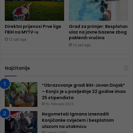
Direktni prijenosi Prve lige
Grad za primjer: Besplatan
FBiH na MYTV-u
ulaz na javne bazene zbog
paklenih vrućina
12 sati ago
12 sati ago
Najčitanije
“Obrazovanje gradi BiH-Jovan Divjak“
– Konjic je u posljednje 22 godine imao
25 ​​stipendista
15. Februara 2023.
Nogometaši Igmana iznenadili
Konjičanke cvijećem i besplatnim
ulazom na utakmicu
7. Marta 2025.