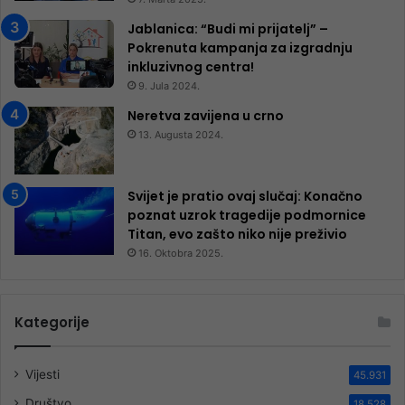
Jablanica: “Budi mi prijatelj” –
Pokrenuta kampanja za izgradnju
inkluzivnog centra!
9. Jula 2024.
Neretva zavijena u crno
13. Augusta 2024.
Svijet je pratio ovaj slučaj: Konačno
poznat uzrok tragedije podmornice
Titan, evo zašto niko nije preživio
16. Oktobra 2025.
Kategorije
Vijesti
45.931
Društvo
18.528