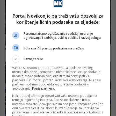
Portal Novikonjic.ba traži vašu dozvolu za
korištenje ličnih podataka za sljedeće:
Personalizirano oglašavanje i sadržaj, mjerenje
oglašavanja i sadržaja, uvidi u publiku i razvoj usluga
Pohrana i/ili pristup podacima na uređaju
Saznajte više
Vaši će se osobni podaci obrađivati, a podatke s vašeg
uređaja (kolačiće, jedinstvene identifikatore i druge podatke
uređaja) može pohranjivati, dijeliti te im pristupati 212
partnera ili ih može upotrebljavati ova web-lokacija. Mi i naši
partneri možemo upotrebljavati precizne podatke o
geolociranju.
Popis partnera.
Neki dobavljači mogu obrađivati vaše osobne podatke na
temelju legitimnog interesa. Ako se ne slažete s tim, u
nastavku možete upravljati svojim opcijama. Potražite vezu pri
dnu ove stranice ili na izborniku web-lokacije za upravljanje
pristankom ili povlačenje pristanka u postavkama privatnosti i