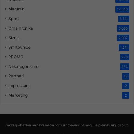
Magazin
12.540
Sport
8.511
Crna hronika
5.035
Biznis
2.907
Smrtovnice
1.211
PROMO
278
Nekategorisano
273
Partneri
13
Impressum
2
Marketing
2
Sadržaji objavljeni na news media portalu novikonjic.ba mogu se preuzeti isključivo uz