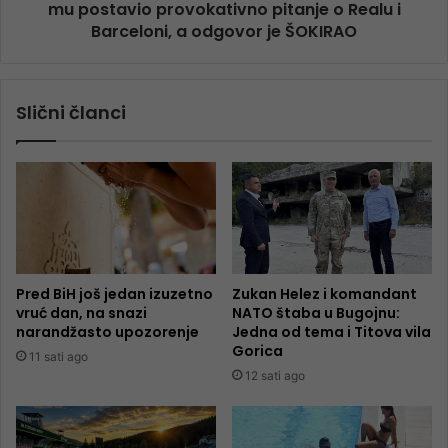
mu postavio provokativno pitanje o Realu i
Barceloni, a odgovor je ŠOKIRAO
Slični članci
Pred BiH još jedan izuzetno
Zukan Helez i komandant
vruć dan, na snazi
NATO štaba u Bugojnu:
narandžasto upozorenje
Jedna od tema i Titova vila
Gorica
11 sati ago
12 sati ago