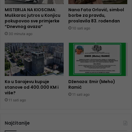
MISTERIJA NA KIOSCIMA:
Nana Fata Orlović, simbol
Muškarac jutros u Konjicu
borbe za pravdu,
pokupovao sve primjerke
proslavila 83. rođendan
“Dnevnog avaza”
10 sati ago
30 minuta ago
Ko u Sarajevu kupuje
Dženaza: Emir (Meho)
stanove od 400.000 KM i
Ramić
više?
11 sati ago
11 sati ago
Najčitanije