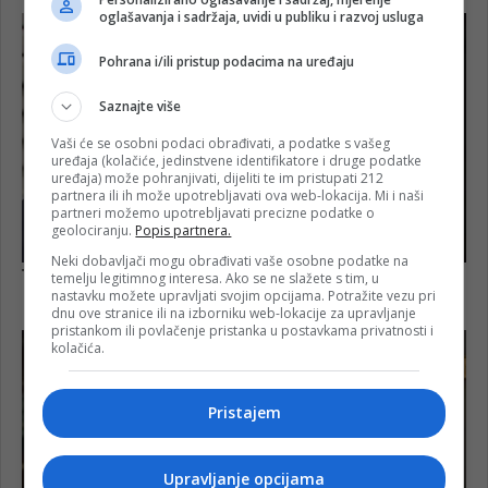
oglašavanja i sadržaja, uvidi u publiku i razvoj usluga
Pohrana i/ili pristup podacima na uređaju
Saznajte više
Vaši će se osobni podaci obrađivati, a podatke s vašeg
uređaja (kolačiće, jedinstvene identifikatore i druge podatke
uređaja) može pohranjivati, dijeliti te im pristupati 212
partnera ili ih može upotrebljavati ova web-lokacija. Mi i naši
partneri možemo upotrebljavati precizne podatke o
geolociranju.
Popis partnera.
Neki dobavljači mogu obrađivati vaše osobne podatke na
temelju legitimnog interesa. Ako se ne slažete s tim, u
nastavku možete upravljati svojim opcijama. Potražite vezu pri
dnu ove stranice ili na izborniku web-lokacije za upravljanje
pristankom ili povlačenje pristanka u postavkama privatnosti i
kolačića.
Pristajem
Upravljanje opcijama