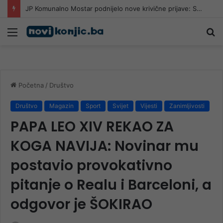
JP Komunalno Mostar podnijelo nove krivične prijave: Sumnjaju na lažno predstavljanje sindikata
Meni
Pr
Početna
/
Društvo
Društvo
Magazin
Sport
Svijet
Vijesti
Zanimljivosti
PAPA LEO XIV REKAO ZA
KOGA NAVIJA: Novinar mu
postavio provokativno
pitanje o Realu i Barceloni, a
odgovor je ŠOKIRAO