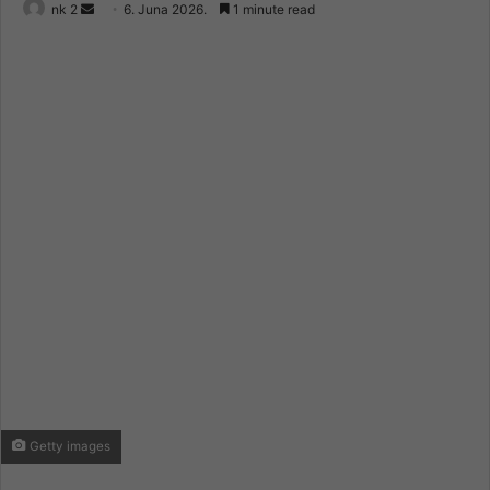
Send
nk 2
6. Juna 2026.
1 minute read
an
email
Getty images