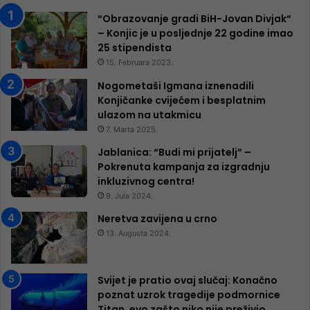
“Obrazovanje gradi BiH-Jovan Divjak“
– Konjic je u posljednje 22 godine imao
25 ​​stipendista
15. Februara 2023.
Nogometaši Igmana iznenadili
Konjičanke cvijećem i besplatnim
ulazom na utakmicu
7. Marta 2025.
Jablanica: “Budi mi prijatelj” –
Pokrenuta kampanja za izgradnju
inkluzivnog centra!
9. Jula 2024.
Neretva zavijena u crno
13. Augusta 2024.
Svijet je pratio ovaj slučaj: Konačno
poznat uzrok tragedije podmornice
Titan, evo zašto niko nije preživio