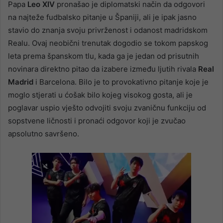
Papa
Leo XIV
pronašao je diplomatski način da odgovori
na najteže fudbalsko pitanje u Španiji, ali je ipak jasno
stavio do znanja svoju privrženost i odanost madridskom
Realu. Ovaj neobični trenutak dogodio se tokom papskog
leta prema španskom tlu, kada ga je jedan od prisutnih
novinara direktno pitao da izabere između ljutih rivala
Real
Madrid
i Barcelona. Bilo je to provokativno pitanje koje je
moglo stjerati u ćošak bilo kojeg visokog gosta, ali je
poglavar uspio vješto odvojiti svoju zvaničnu funkciju od
sopstvene ličnosti i pronaći odgovor koji je zvučao
apsolutno savršeno.