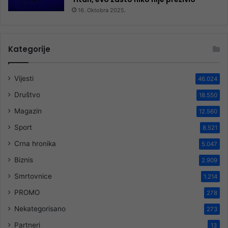
16. Oktobra 2025.
Kategorije
Vijesti
46.024
Društvo
18.550
Magazin
12.560
Sport
8.521
Crna hronika
5.047
Biznis
2.909
Smrtovnice
1.214
PROMO
278
Nekategorisano
273
Partneri
13