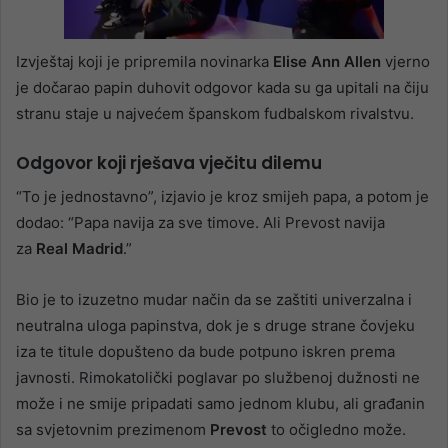
Izvještaj koji je pripremila novinarka
Elise Ann Allen
vjerno
je dočarao papin duhovit odgovor kada su ga upitali na čiju
stranu staje u najvećem španskom fudbalskom rivalstvu.
Odgovor koji rješava vječitu dilemu
“To je jednostavno”, izjavio je kroz smijeh papa, a potom je
dodao: “Papa navija za sve timove. Ali Prevost navija
za
Real Madrid
.”
Bio je to izuzetno mudar način da se zaštiti univerzalna i
neutralna uloga papinstva, dok je s druge strane čovjeku
iza te titule dopušteno da bude potpuno iskren prema
javnosti. Rimokatolički poglavar po službenoj dužnosti ne
može i ne smije pripadati samo jednom klubu, ali građanin
sa svjetovnim prezimenom
Prevost
to očigledno može.