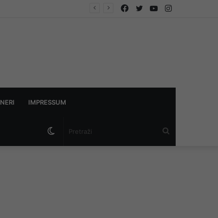
Facebook
Twitter
YouTube
Instagram
Putnici ka jugu BiH godinama “muku muče” s kilometarskim kolonama: Da li je problem jedan semafor i šta kaže struka
NERI
IMPRESSUM
Switch
Pretraži
skin