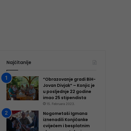
Najčitanije
“Obrazovanje gradi BiH-
Jovan Divjak“ – Konjic je
u posljednje 22 godine
imao 25 ​​stipendista
15. Februara 2023.
Nogometaši Igmana
iznenadili Konjičanke
cvijećem i besplatnim