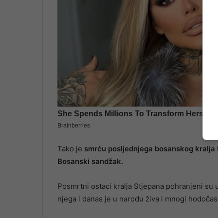
Tako je
smrću posljednjega bosanskog kralja
Bosanski sandžak.
Posmrtni ostaci kralja Stjepana pohranjeni s
njega i danas je u narodu živa i mnogi hodočas