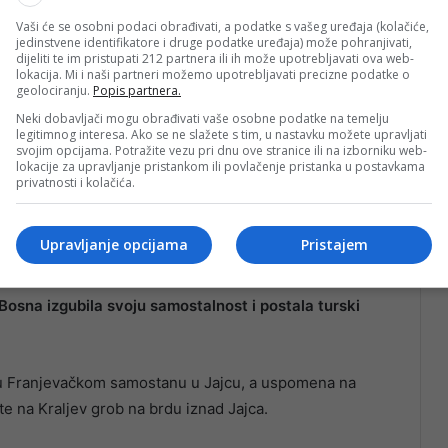
Vaši će se osobni podaci obrađivati, a podatke s vašeg uređaja (kolačiće,
jedinstvene identifikatore i druge podatke uređaja) može pohranjivati,
dijeliti te im pristupati 212 partnera ili ih može upotrebljavati ova web-
lokacija. Mi i naši partneri možemo upotrebljavati precizne podatke o
geolociranju.
Popis partnera.
Neki dobavljači mogu obrađivati vaše osobne podatke na temelju
legitimnog interesa. Ako se ne slažete s tim, u nastavku možete upravljati
svojim opcijama. Potražite vezu pri dnu ove stranice ili na izborniku web-
lokacije za upravljanje pristankom ili povlačenje pristanka u postavkama
privatnosti i kolačića.
Upravljanje opcijama
Pristajem
Bosna izgubila svoju samostalnost i postala turski
u u Franjevačkom samostanu u Jajcu, a uspomena na
te na Kraljev grob na brdu iznad Jajca.