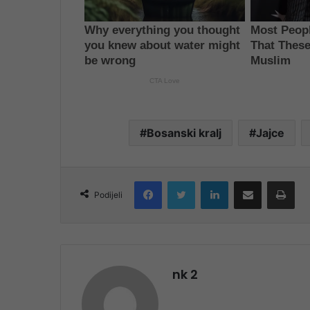
Bosanski kralj
Jajce
Facebook
Twitter
LinkedIn
Share via Email
Pri
Podijeli
nk 2