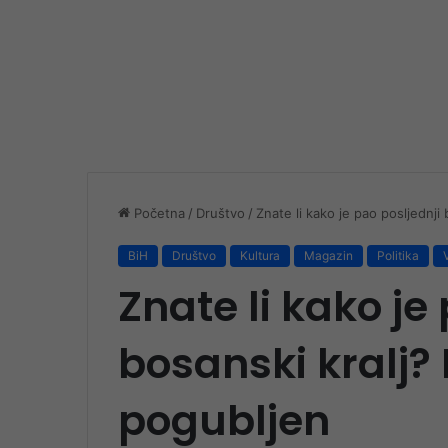
Početna
/
Društvo
/
Znate li kako je pao posljednji
BiH
Društvo
Kultura
Magazin
Politika
V
Znate li kako je
bosanski kralj?
pogubljen