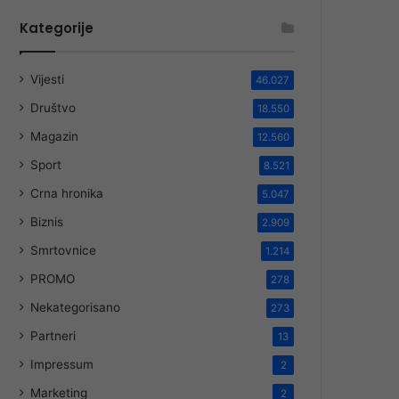
Kategorije
Vijesti
46.027
Društvo
18.550
Magazin
12.560
Sport
8.521
Crna hronika
5.047
Biznis
2.909
Smrtovnice
1.214
PROMO
278
Nekategorisano
273
Partneri
13
Impressum
2
Marketing
2