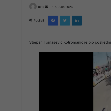
Send
nk 2
5. Juna 2026.
an
Facebook
Twitter
LinkedIn
email
Podijeli
Stjepan Tomašević Kotromanić je bio posljednji 