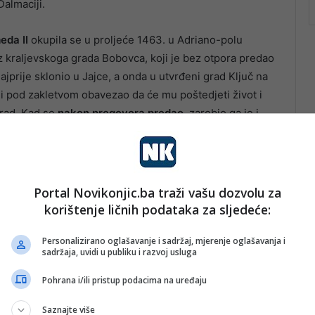
Dalmaciji.
da II
okupila se u proljeće 1463. u Adriano-polu
iz kraljevskoga grada Bobovca, koji je bez otpora predao
jprije sklonio u Jajce, a onda u utvrđeni grad Ključ na
 pod zakletvom obavezao da će mu poštedjeti život i
grad. Kad se
nakon pregovora predao
, zarobio ga je i
tjerao da potpiše naredbu svim zapovjednicima da
hmedovu zakletvu proglasio nevaljanom i u svom
, njegovog strica Radivoja i mnogo bosanske vlastele.
Portal Novikonjic.ba traži vašu dozvolu za
korištenje ličnih podataka za sljedeće:
Personalizirano oglašavanje i sadržaj, mjerenje oglašavanja i
sadržaja, uvidi u publiku i razvoj usluga
Pohrana i/ili pristup podacima na uređaju
Saznajte više