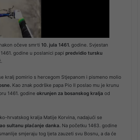
nakon očeve smrti
10. jula 1461.
godine. Svjestan
 1461. godine u poslanici papi
predvidio tursku
.
i se kralj pomirio s hercegom Stjepanom i pismeno molio
osne.
Kao znak podrške papa Pio II poslao mu je krunu
ru 1461. godine
okrunjen za bosanskog kralja
od
o-hrvatskog kralja Matije Korvina, nadajući se
zao sultanu plaćanje danka.
Na početku 1463. godine
manlije smjeraju tog ljeta zauzeti svu Bosnu, a da će