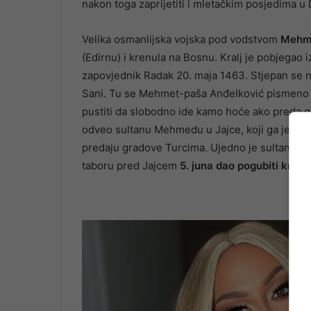
nakon toga zaprijetiti i mletačkim posjedima u 
Velika osmanlijska vojska pod vodstvom
Mehme
(Edirnu) i krenula na Bosnu. Kralj je pobjegao 
zapovjednik Radak 20. maja 1463. Stjepan se na
Sani. Tu se Mehmet-paša Anđelković pismeno i
pustiti da slobodno ide kamo hoće ako preda 
odveo sultanu Mehmedu u Jajce, koji ga je na
predaju gradove Turcima. Ujedno je sultan Me
taboru pred Jajcem
5. juna dao pogubiti kralja