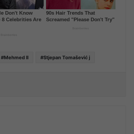
Mehmed II
Stjepan Tomašević j
nt