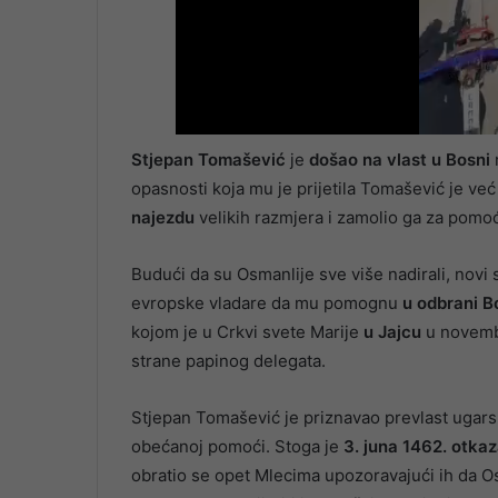
Stjepan Tomašević
je
došao na vlast u Bosni
opasnosti koja mu je prijetila Tomašević je već
najezdu
velikih razmjera i zamolio ga za pomoć
Budući da su Osmanlije sve više nadirali, nov
evropske vladare da mu pomognu
u odbrani B
kojom je u Crkvi svete Marije
u Jajcu
u novemb
strane papinog delegata.
Stjepan Tomašević je priznavao prevlast ugarsk
obećanoj pomoći. Stoga je
3. juna 1462. otka
obratio se opet Mlecima upozoravajući ih da Os