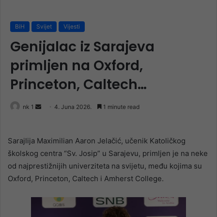
BiH
Svijet
Vijesti
Genijalac iz Sarajeva
primljen na Oxford,
Princeton, Caltech…
Send
nk 1
4. Juna 2026.
1 minute read
an
email
Sarajlija Maximilian Aaron Jelačić, učenik Katoličkog
školskog centra “Sv. Josip” u Sarajevu, primljen je na neke
od najprestižnijih univerziteta na svijetu, među kojima su
Oxford, Princeton, Caltech i Amherst College.