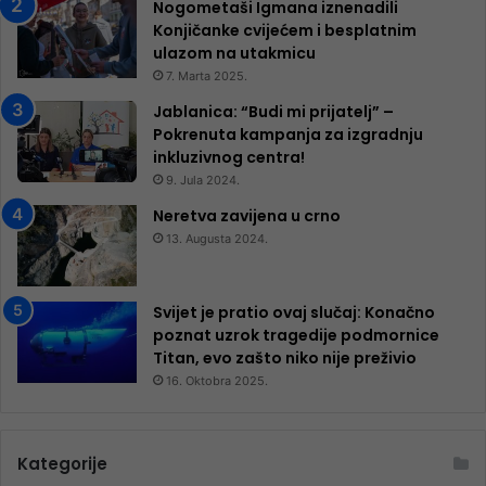
Nogometaši Igmana iznenadili
Konjičanke cvijećem i besplatnim
ulazom na utakmicu
7. Marta 2025.
Jablanica: “Budi mi prijatelj” –
Pokrenuta kampanja za izgradnju
inkluzivnog centra!
9. Jula 2024.
Neretva zavijena u crno
13. Augusta 2024.
Svijet je pratio ovaj slučaj: Konačno
poznat uzrok tragedije podmornice
Titan, evo zašto niko nije preživio
16. Oktobra 2025.
Kategorije