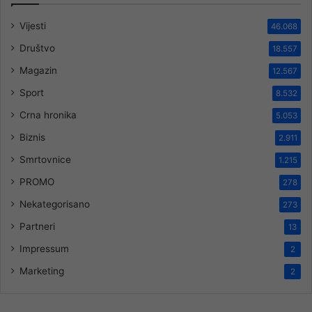
Vijesti
46.068
Društvo
18.557
Magazin
12.567
Sport
8.532
Crna hronika
5.053
Biznis
2.911
Smrtovnice
1.215
PROMO
278
Nekategorisano
273
Partneri
13
Impressum
2
Marketing
2