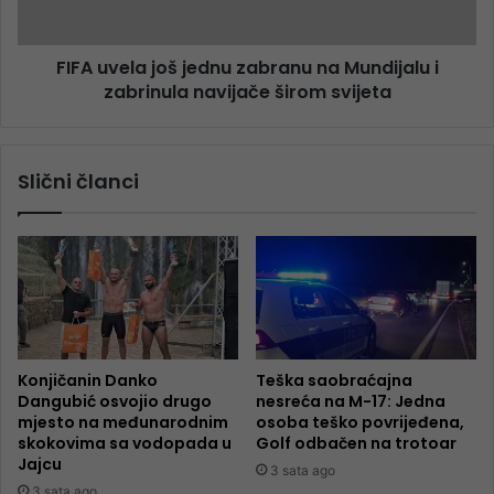
FIFA uvela još jednu zabranu na Mundijalu i
zabrinula navijače širom svijeta
Slični članci
Konjičanin Danko
Teška saobraćajna
Dangubić osvojio drugo
nesreća na M-17: Jedna
mjesto na međunarodnim
osoba teško povrijeđena,
skokovima sa vodopada u
Golf odbačen na trotoar
Jajcu
3 sata ago
3 sata ago