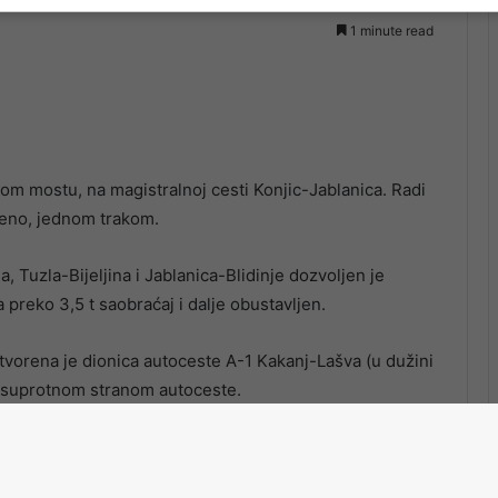
1 minute read
kom mostu, na magistralnoj cesti Konjic-Jablanica. Radi
reno, jednom trakom.
 Tuzla-Bijeljina i Jablanica-Blidinje dozvoljen je
a preko 3,5 t saobraćaj i dalje obustavljen.
tvorena je dionica autoceste A-1 Kakanj-Lašva (u dužini
, suprotnom stranom autoceste.
dlugovi, Sarajevo zapad-Lepenica i Bijača-Počitelj
braćaj je preusmjeren u preticajnu traku.