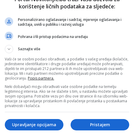
korištenje ličnih podataka za sljedeće:
Personalizirano oglašavanje i sadržaj, mjerenje oglašavanja i
sadržaja, uvidi u publiku i razvoj usluga
Pohrana i/ili pristup podacima na uređaju
Saznajte više
Vaši će se osobni podaci obrađivati, a podatke s vašeg uređaja (kolačiće,
ima saobraćaja na putevima u BiH
jedinstvene identifikatore i druge podatke uređaja) može pohranjivati,
dijeliti te im pristupati 212 partnera ili ih može upotrebljavati ova web-
lokacija. Mi i naši partneri možemo upotrebljavati precizne podatke o
geolociranju.
Popis partnera.
mene izmjene
Neki dobavljači mogu obrađivati vaše osobne podatke na temelju
legitimnog interesa. Ako se ne slažete s tim, u nastavku možete upravljati
svojim opcijama. Potražite vezu pri dnu ove stranice ili na izborniku web-
lokacije za upravljanje pristankom ili povlačenje pristanka u postavkama
aja na putevima u
privatnosti i kolačića.
Upravljanje opcijama
Pristajem