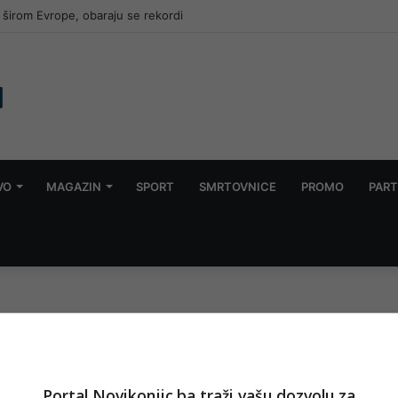
nja saradnika Memorijalnog centra Srebrenica
VO
MAGAZIN
SPORT
SMRTOVNICE
PROMO
PART
Portal Novikonjic.ba traži vašu dozvolu za