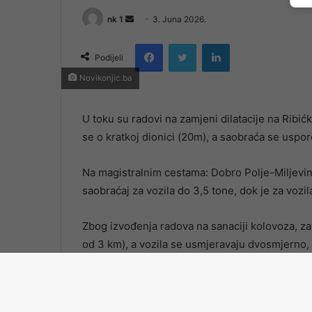
Send
nk 1
3. Juna 2026.
an
Facebook
Twitter
LinkedIn
email
Podijeli
Novikonjic.ba
U toku su radovi na zamjeni dilatacije na Ribić
se o kratkoj dionici (20m), a saobraća se uspo
Na magistralnim cestama: Dobro Polje-Miljevina,
saobraćaj za vozila do 3,5 tone, dok je za vozil
Zbog izvođenja radova na sanaciji kolovoza, za
od 3 km), a vozila se usmjeravaju dvosmjerno
Na autocesti A-1 dionicama: Sarajevo sjever-Po
(most Hercegovina), zbog aktuelnih radova sao