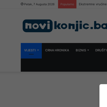
Danas nova sasluša
Petak, 7 Augusta 2026
Popularno
VIJESTI
CRNA HRONIKA
BIZNIS
DRUŠT