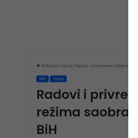
Početna
/
Vijesti
/
Radovi i privremene izmjene rež
BiH
Vijesti
Radovi i privre
režima saobrać
BiH