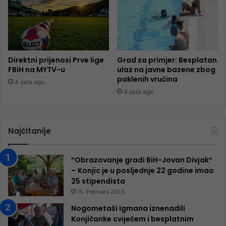
Direktni prijenosi Prve lige
Grad za primjer: Besplatan
FBiH na MYTV-u
ulaz na javne bazene zbog
paklenih vrućina
4 sata ago
4 sata ago
Najčitanije
“Obrazovanje gradi BiH-Jovan Divjak“
– Konjic je u posljednje 22 godine imao
25 ​​stipendista
15. Februara 2023.
Nogometaši Igmana iznenadili
Konjičanke cvijećem i besplatnim