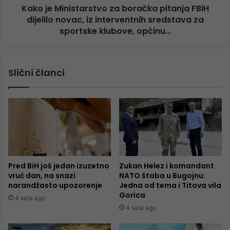
Kako je Ministarstvo za boračka pitanja FBiH
dijelilo novac, iz interventnih sredstava za
sportske klubove, općinu…
Slični članci
Pred BiH još jedan izuzetno
Zukan Helez i komandant
vruć dan, na snazi
NATO štaba u Bugojnu:
narandžasto upozorenje
Jedna od tema i Titova vila
Gorica
4 sata ago
4 sata ago