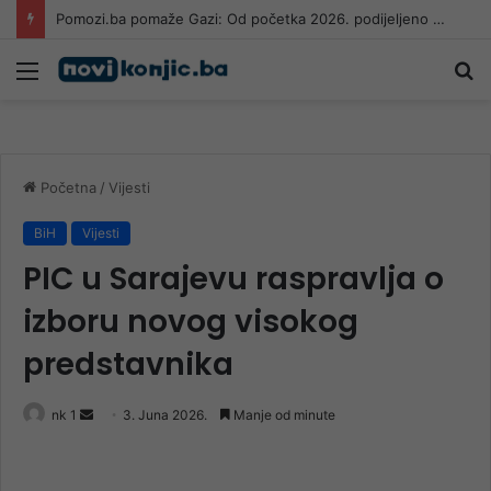
Pomozi.ba pomaže Gazi: Od početka 2026. podijeljeno 40.000 toplih obroka, u augustu nove aktivnosti
Meni
Pr
Početna
/
Vijesti
BiH
Vijesti
PIC u Sarajevu raspravlja o
izboru novog visokog
predstavnika
Send
nk 1
3. Juna 2026.
Manje od minute
an
email