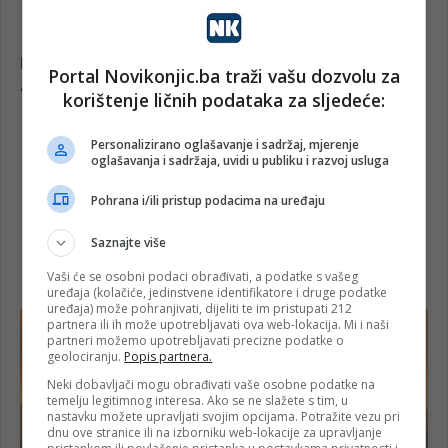
Portal Novikonjic.ba traži vašu dozvolu za
korištenje ličnih podataka za sljedeće:
Personalizirano oglašavanje i sadržaj, mjerenje
oglašavanja i sadržaja, uvidi u publiku i razvoj usluga
Pohrana i/ili pristup podacima na uređaju
Saznajte više
Vaši će se osobni podaci obrađivati, a podatke s vašeg
uređaja (kolačiće, jedinstvene identifikatore i druge podatke
uređaja) može pohranjivati, dijeliti te im pristupati 212
partnera ili ih može upotrebljavati ova web-lokacija. Mi i naši
partneri možemo upotrebljavati precizne podatke o
geolociranju.
Popis partnera.
Neki dobavljači mogu obrađivati vaše osobne podatke na
temelju legitimnog interesa. Ako se ne slažete s tim, u
nastavku možete upravljati svojim opcijama. Potražite vezu pri
dnu ove stranice ili na izborniku web-lokacije za upravljanje