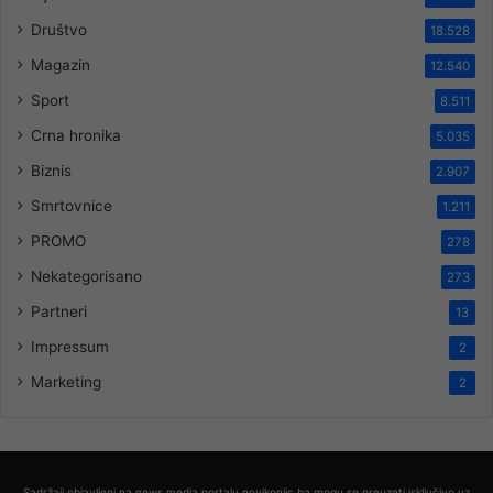
Društvo
18.528
Magazin
12.540
Sport
8.511
Crna hronika
5.035
Biznis
2.907
Smrtovnice
1.211
PROMO
278
Nekategorisano
273
Partneri
13
Impressum
2
Marketing
2
Sadržaji objavljeni na news media portalu novikonjic.ba mogu se preuzeti isključivo uz