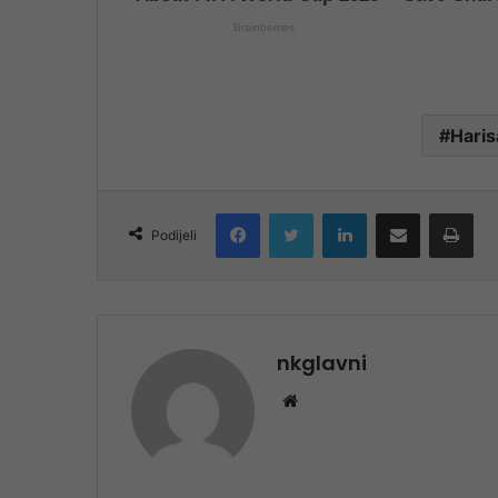
Haris
Facebook
Twitter
LinkedIn
Share via Email
Pri
Podijeli
nkglavni
Website