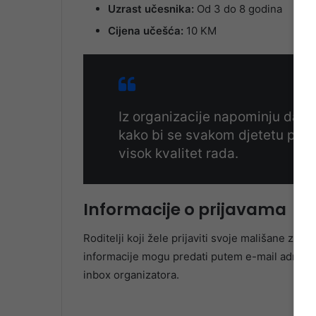
Uzrast učesnika:
Od 3 do 8 godina
Cijena učešća:
10 KM
Iz organizacije napominju da je
kako bi se svakom djetetu posv
visok kvalitet rada.
Informacije o prijavama
Roditelji koji žele prijaviti svoje mališane za 
informacije mogu predati putem e-mail adres
inbox organizatora.