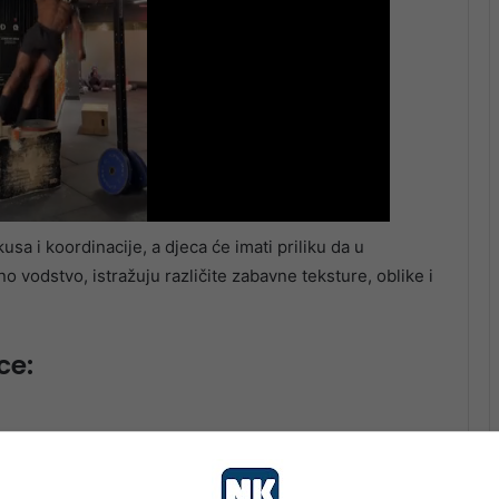
sa i koordinacije, a djeca će imati priliku da u
 vodstvo, istražuju različite zabavne teksture, oblike i
ce: