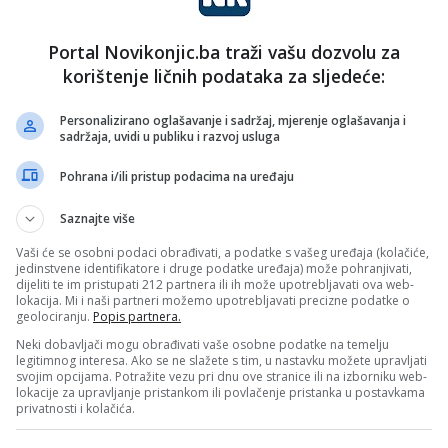
Portal Novikonjic.ba traži vašu dozvolu za
korištenje ličnih podataka za sljedeće:
Personalizirano oglašavanje i sadržaj, mjerenje oglašavanja i
sadržaja, uvidi u publiku i razvoj usluga
 broj mjesta na radionici ograničen,
Pohrana i/ili pristup podacima na uređaju
etila maksimalna pažnja i osigurao
Saznajte više
Vaši će se osobni podaci obrađivati, a podatke s vašeg uređaja (kolačiće,
jedinstvene identifikatore i druge podatke uređaja) može pohranjivati,
dijeliti te im pristupati 212 partnera ili ih može upotrebljavati ova web-
lokacija. Mi i naši partneri možemo upotrebljavati precizne podatke o
geolociranju.
Popis partnera.
učešće na ovoj senzornoj avanturi, prijave i dodatne
Neki dobavljači mogu obrađivati vaše osobne podatke na temelju
legitimnog interesa. Ako se ne slažete s tim, u nastavku možete upravljati
e
harisamemic@yahoo.com
ili direktnom porukom u
svojim opcijama. Potražite vezu pri dnu ove stranice ili na izborniku web-
lokacije za upravljanje pristankom ili povlačenje pristanka u postavkama
privatnosti i kolačića.