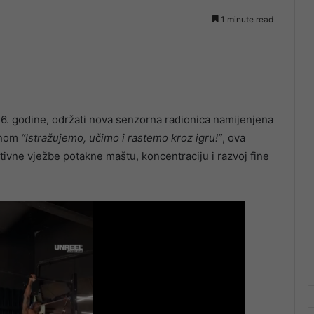
1 minute read
26. godine, održati nova senzorna radionica namijenjena
ganom
“Istražujemo, učimo i rastemo kroz igru!”
, ova
ativne vježbe potakne maštu, koncentraciju i razvoj fine