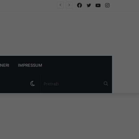
Facebook
Twitter
YouTube
Instagram
NERI
IMPRESSUM
Switch
Pretraži
skin