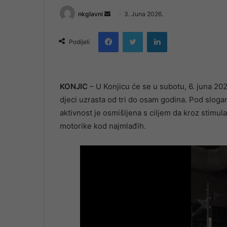
Send
nkglavni
3. Juna 2026.
an
Facebook
Twitter
LinkedIn
email
Podijeli
KONJIC
– U Konjicu će se u subotu, 6. juna 20
djeci uzrasta od tri do osam godina. Pod slo
aktivnost je osmišljena s ciljem da kroz stimul
motorike kod najmlađih.