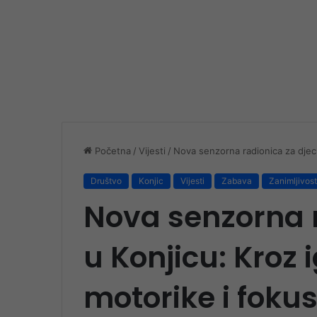
Početna
/
Vijesti
/
Nova senzorna radionica za djecu
Društvo
Konjic
Vijesti
Zabava
Zanimljivost
Nova senzorna 
u Konjicu: Kroz 
motorike i foku