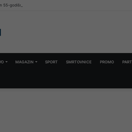
 55-godišnjak: Policija pronašla drogu
VO
MAGAZIN
SPORT
SMRTOVNICE
PROMO
PART