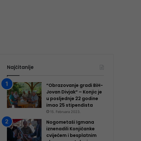
Najčitanije
“Obrazovanje gradi BiH-
Jovan Divjak“ – Konjic je
u posljednje 22 godine
imao 25 ​​stipendista
15. Februara 2023.
Nogometaši Igmana
iznenadili Konjičanke
cvijećem i besplatnim