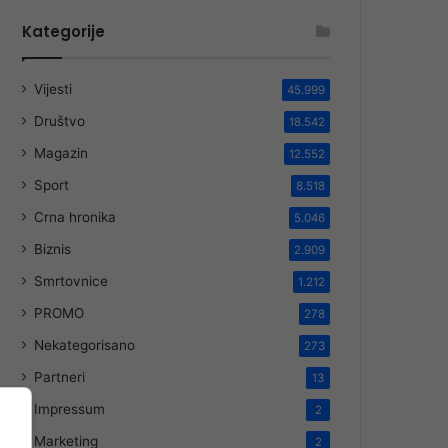
Kategorije
Vijesti
45.999
Društvo
18.542
Magazin
12.552
Sport
8.518
Crna hronika
5.046
Biznis
2.909
Smrtovnice
1.212
PROMO
278
Nekategorisano
273
Partneri
13
Impressum
2
Marketing
2