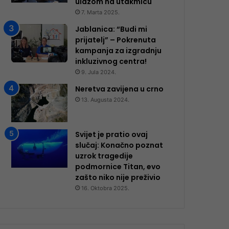
ulazom na utakmicu
7. Marta 2025.
Jablanica: “Budi mi
prijatelj” – Pokrenuta
kampanja za izgradnju
inkluzivnog centra!
9. Jula 2024.
Neretva zavijena u crno
13. Augusta 2024.
Svijet je pratio ovaj
slučaj: Konačno poznat
uzrok tragedije
podmornice Titan, evo
zašto niko nije preživio
16. Oktobra 2025.