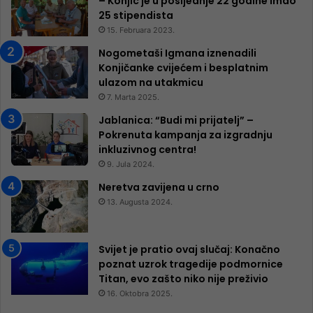
– Konjic je u posljednje 22 godine imao
25 ​​stipendista
15. Februara 2023.
Nogometaši Igmana iznenadili
Konjičanke cvijećem i besplatnim
ulazom na utakmicu
7. Marta 2025.
Jablanica: “Budi mi prijatelj” –
Pokrenuta kampanja za izgradnju
inkluzivnog centra!
9. Jula 2024.
Neretva zavijena u crno
13. Augusta 2024.
Svijet je pratio ovaj slučaj: Konačno
poznat uzrok tragedije podmornice
Titan, evo zašto niko nije preživio
16. Oktobra 2025.