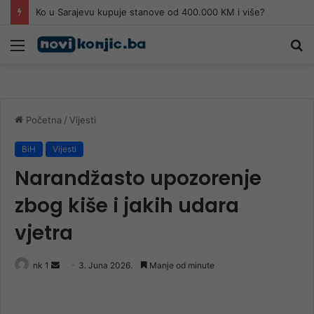
Ko u Sarajevu kupuje stanove od 400.000 KM i više?
Meni
Pr
Početna
/
Vijesti
BiH
Vijesti
Narandžasto upozorenje
zbog kiše i jakih udara
vjetra
Send
nk 1
3. Juna 2026.
Manje od minute
an
email