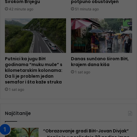
Širokom Brijegu
potpuno obustavljen
42 minute ago
51 minuta ago
Putnici ka jugu BiH
Danas sunčano širom BiH,
godinama “muku muče” s
krajem dana kiša
kilometarskim kolonama:
1 sat ago
Da li je problem jedan
semafor i šta kaže struka
1 sat ago
Najčitanije
“Obrazovanje gradi BiH-Jovan Divjak“