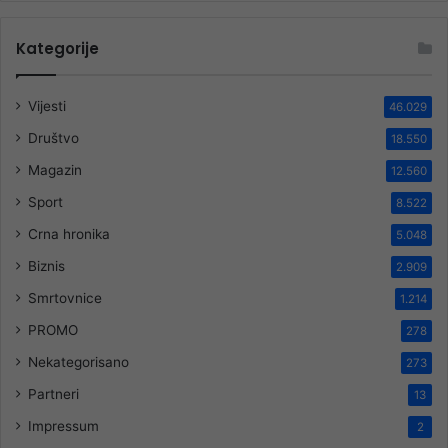
Kategorije
Vijesti
46.029
Društvo
18.550
Magazin
12.560
Sport
8.522
Crna hronika
5.048
Biznis
2.909
Smrtovnice
1.214
PROMO
278
Nekategorisano
273
Partneri
13
Impressum
2