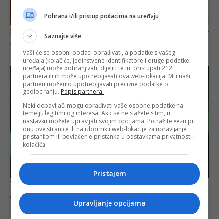
Pohrana i/ili pristup podacima na uređaju
Saznajte više
Vaši će se osobni podaci obrađivati, a podatke s vašeg
uređaja (kolačiće, jedinstvene identifikatore i druge podatke
uređaja) može pohranjivati, dijeliti te im pristupati 212
partnera ili ih može upotrebljavati ova web-lokacija. Mi i naši
partneri možemo upotrebljavati precizne podatke o
geolociranju.
Popis partnera.
Neki dobavljači mogu obrađivati vaše osobne podatke na
temelju legitimnog interesa. Ako se ne slažete s tim, u
nastavku možete upravljati svojim opcijama. Potražite vezu pri
dnu ove stranice ili na izborniku web-lokacije za upravljanje
pristankom ili povlačenje pristanka u postavkama privatnosti i
kolačića.
Pristajem
Upravljanje opcijama