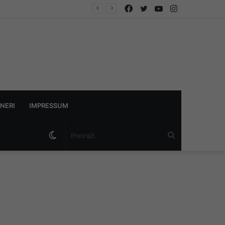
Facebook
Twitter
YouTube
Instagram
 istraga
NERI
IMPRESSUM
Switch
Pretraži
skin