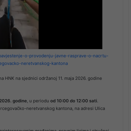
obavjestenje-o-provodenju-javne-rasprave-o-nacrtu-
egovacko-neretvanskog-kantona
ina HNK na sjednici održanoj 11. maja 2026. godine
 2026. godine
, u periodu
od 10:00 do 12:00 sati
.
ercegovačko-neretvanskog kantona, na adresi Ulica
zainteresovanim građanima, pravnim licima i stručnoj