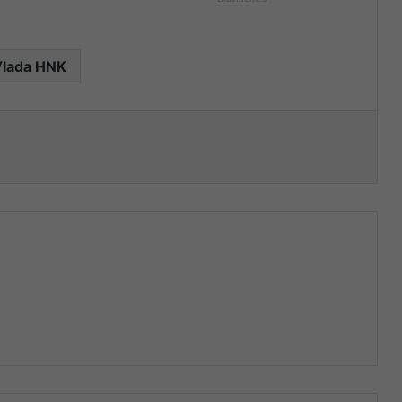
Vlada HNK
nt