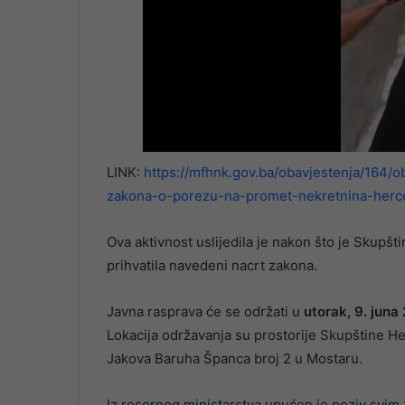
LINK:
https://mfhnk.gov.ba/obavjestenja/164/
zakona-o-porezu-na-promet-nekretnina-herc
Ova aktivnost uslijedila je nakon što je Skupšt
prihvatila navedeni nacrt zakona.
Javna rasprava će se održati u
utorak, 9. juna
Lokacija održavanja su prostorije Skupštine H
Jakova Baruha Španca broj 2 u Mostaru.
Iz resornog ministarstva upućen je poziv svim 