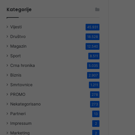
Kategorije
Vijesti
45.931
Društvo
18.528
Magazin
12.540
Sport
8.511
Crna hronika
5.035
Biznis
2.907
Smrtovnice
1.211
PROMO
278
Nekategorisano
273
Partneri
13
Impressum
2
Marketing
2