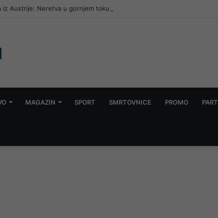
 iz Austrije: Neretva u gornjem toku promijenila boju, traži se nezavisna
VO
MAGAZIN
SPORT
SMRTOVNICE
PROMO
PART