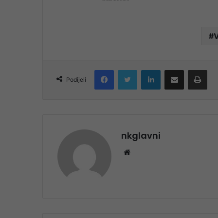
Facebook
Twitter
LinkedIn
Share via Email
Pri
Podijeli
nkglavni
Website