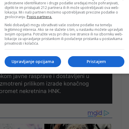
jedinstvene identifikatore i druge podatke uređaja) može pohranjivati,
dijeliti te im pristupati 212 partnera ili ih može upotrebljavati ova web-
lokacija. Mi i naši partneri možemo upotrebljavati precizne podatke o
geolociranju.
Popis partnera.
 na e-mail adresu
kabinet@mfhnk.gov.ba
ili pisanim
Neki dobavljači mogu obrađivati vaše osobne podatke na temelju
legitimnog interesa. Ako se ne slažete s tim, u nastavku možete upravljati
Domagoja bb, Mostar
.
svojim opcijama. Potražite vezu pri dnu ove stranice ili na izborniku web-
lokacije za upravljanje pristankom ili povlačenje pristanka u postavkama
privatnosti i kolačića.
Upravljanje opcijama
Pristajem
seni tokom skupštinskog zasjedanja,
tokom javne rasprave i dostavljeni u
razmotreni prilikom izrade konačnog
 promet nekretnina HNK.