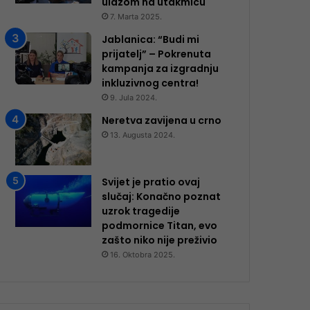
ulazom na utakmicu
7. Marta 2025.
Jablanica: “Budi mi
prijatelj” – Pokrenuta
kampanja za izgradnju
inkluzivnog centra!
9. Jula 2024.
Neretva zavijena u crno
13. Augusta 2024.
Svijet je pratio ovaj
slučaj: Konačno poznat
uzrok tragedije
podmornice Titan, evo
zašto niko nije preživio
16. Oktobra 2025.