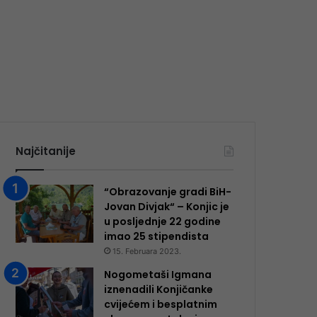
Najčitanije
“Obrazovanje gradi BiH-
Jovan Divjak“ – Konjic je
u posljednje 22 godine
imao 25 ​​stipendista
15. Februara 2023.
Nogometaši Igmana
iznenadili Konjičanke
cvijećem i besplatnim