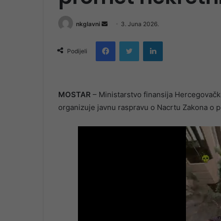
Send
nkglavni
3. Juna 2026.
an
Facebook
Twitter
LinkedIn
email
Podijeli
MOSTAR
– Ministarstvo finansija Hercegovačk
organizuje javnu raspravu o Nacrtu Zakona o 