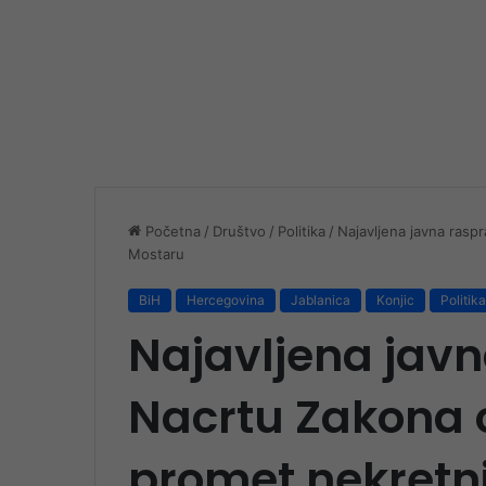
Početna
/
Društvo
/
Politika
/
Najavljena javna ras
Mostaru
BiH
Hercegovina
Jablanica
Konjic
Politika
Najavljena javn
Nacrtu Zakona 
promet nekretn