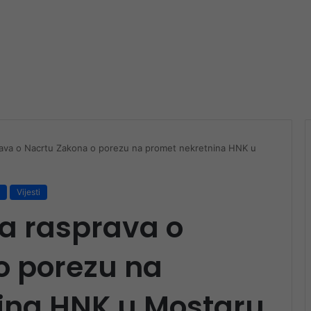
prava o Nacrtu Zakona o porezu na promet nekretnina HNK u
Vijesti
a rasprava o
o porezu na
ina HNK u Mostaru