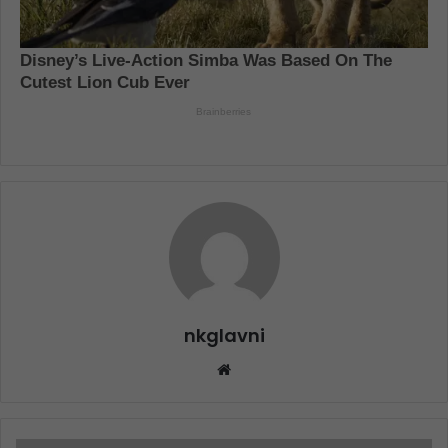
nkglavni
Website