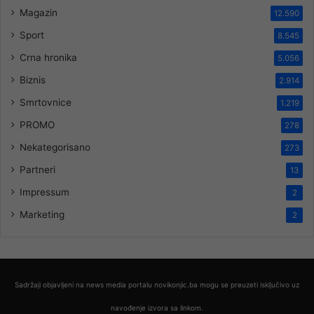
Magazin
12.590
Sport
8.545
Crna hronika
5.056
Biznis
2.914
Smrtovnice
1.219
PROMO
278
Nekategorisano
273
Partneri
13
Impressum
2
Marketing
2
Sadržaji objavljeni na news media portalu novikonjic.ba mogu se preuzeti isključivo uz
navođenje izvora sa linkom.