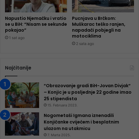
Napustio Njemačku i vratio
Pucnjava u Brčkom:
se u BiH: “Nisam se sekunde
Muškarac teško ranjen,
pokajao”
napadači pobjegli na
motociklima
1 sat ago
2 sata ago
Najčitanije
“Obrazovanje gradi BiH-Jovan Divjak“
– Konjic je u posljednje 22 godine imao
25 ​​stipendista
15. Februara 2023.
Nogometaši Igmana iznenadili
Konjičanke cvijećem i besplatnim
ulazom na utakmicu
7. Marta 2025.