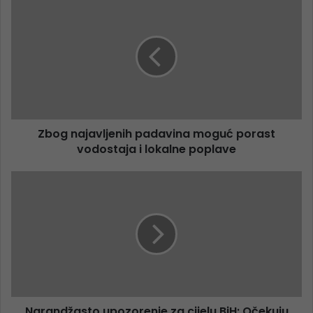
Zbog najavljenih padavina moguć porast
vodostaja i lokalne poplave
Narandžasto upozorenje za cijelu BiH: Očekuju