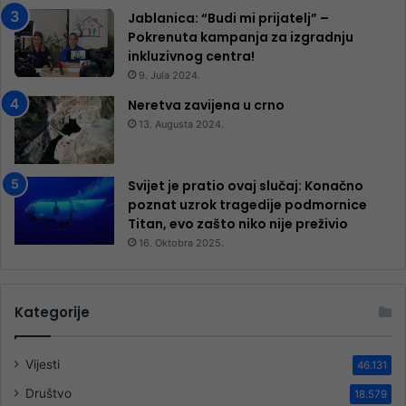
Jablanica: “Budi mi prijatelj” –
Pokrenuta kampanja za izgradnju
inkluzivnog centra!
9. Jula 2024.
Neretva zavijena u crno
13. Augusta 2024.
Svijet je pratio ovaj slučaj: Konačno
poznat uzrok tragedije podmornice
Titan, evo zašto niko nije preživio
16. Oktobra 2025.
Kategorije
Vijesti
46.131
Društvo
18.579