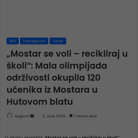
BiH
Hercegovina
Vijesti
„Mostar se voli – recikliraj u
školi“: Mala olimpijada
održivosti okupila 120
učenika iz Mostara u
Hutovom blatu
Send
nkglavni
3. Juna 2026.
1 minute read
an
email
U okviru projekta
„Mostar se voli – recikliraj u školi“
,