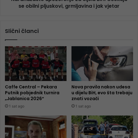
se obilni pljuskovi, grmljavina i jak vjetar
Slični članci
Caffe Central – Pekara
Nova pravila nakon udesa
Putnik pobjednik turnira
u dijelu BiH, evo šta trebaju
„Jablanica 2026“
znati vozači
1 sat ago
1 sat ago