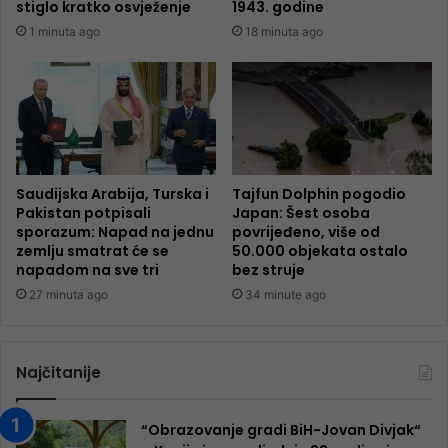
stiglo kratko osvježenje
1943. godine
1 minuta ago
18 minuta ago
Saudijska Arabija, Turska i
Tajfun Dolphin pogodio
Pakistan potpisali
Japan: Šest osoba
sporazum: Napad na jednu
povrijeđeno, više od
zemlju smatrat će se
50.000 objekata ostalo
napadom na sve tri
bez struje
27 minuta ago
34 minute ago
Najčitanije
“Obrazovanje gradi BiH-Jovan Divjak“