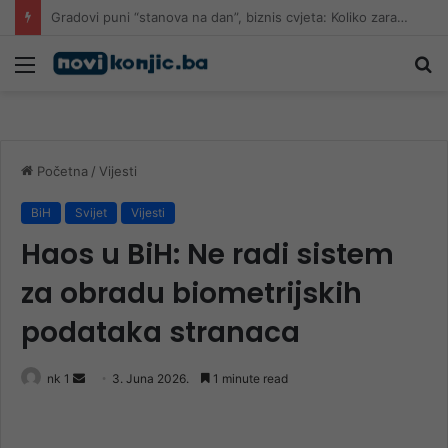
Treba li Tužilaštvo BiH preuzeti predmet o MC Srebrenica: “Ovo nije istraga, već genocid u produženom dejstvu”
Meni
Pr
Početna
/
Vijesti
BiH
Svijet
Vijesti
Haos u BiH: Ne radi sistem
za obradu biometrijskih
podataka stranaca
Send
nk 1
3. Juna 2026.
1 minute read
an
email