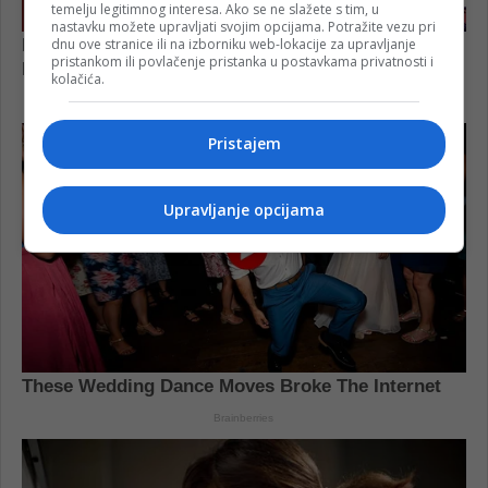
temelju legitimnog interesa. Ako se ne slažete s tim, u
nastavku možete upravljati svojim opcijama. Potražite vezu pri
dnu ove stranice ili na izborniku web-lokacije za upravljanje
pristankom ili povlačenje pristanka u postavkama privatnosti i
kolačića.
Pristajem
Upravljanje opcijama