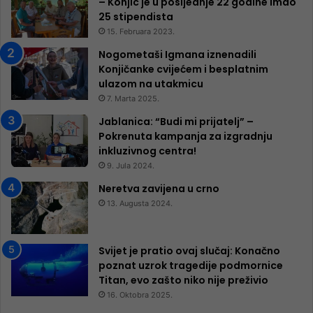
– Konjic je u posljednje 22 godine imao
25 ​​stipendista
15. Februara 2023.
Nogometaši Igmana iznenadili
Konjičanke cvijećem i besplatnim
ulazom na utakmicu
7. Marta 2025.
Jablanica: “Budi mi prijatelj” –
Pokrenuta kampanja za izgradnju
inkluzivnog centra!
9. Jula 2024.
Neretva zavijena u crno
13. Augusta 2024.
Svijet je pratio ovaj slučaj: Konačno
poznat uzrok tragedije podmornice
Titan, evo zašto niko nije preživio
16. Oktobra 2025.