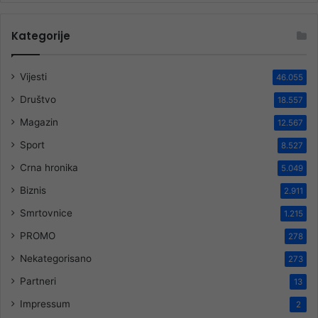
Kategorije
Vijesti
46.055
Društvo
18.557
Magazin
12.567
Sport
8.527
Crna hronika
5.049
Biznis
2.911
Smrtovnice
1.215
PROMO
278
Nekategorisano
273
Partneri
13
Impressum
2