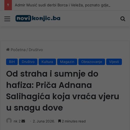
Admir Musić sudi derbi Borca i Veleža, poznato gdje će igrati Sarajevo i Radnik!
Meni
Pr
Početna
/
Društvo
BiH
Društvo
Kultura
Magazin
Obrazovanje
Vijesti
Od straha i sumnje do
hafiza: Priča Adnana
Salihagića koja vraća vjeru
u snagu dove
Send
nk 2
2. Juna 2026.
2 minutes read
an