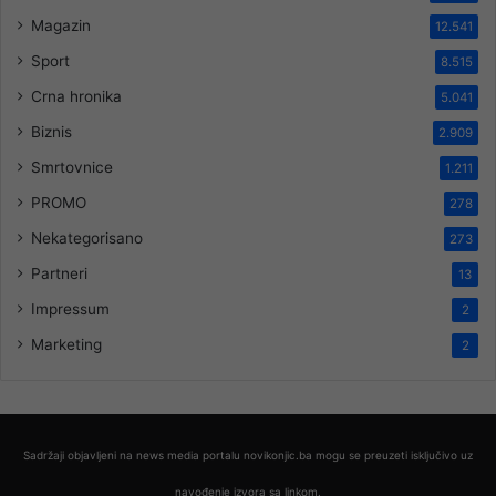
Magazin
12.541
Sport
8.515
Crna hronika
5.041
Biznis
2.909
Smrtovnice
1.211
PROMO
278
Nekategorisano
273
Partneri
13
Impressum
2
Marketing
2
Sadržaji objavljeni na news media portalu novikonjic.ba mogu se preuzeti isključivo uz
navođenje izvora sa linkom.