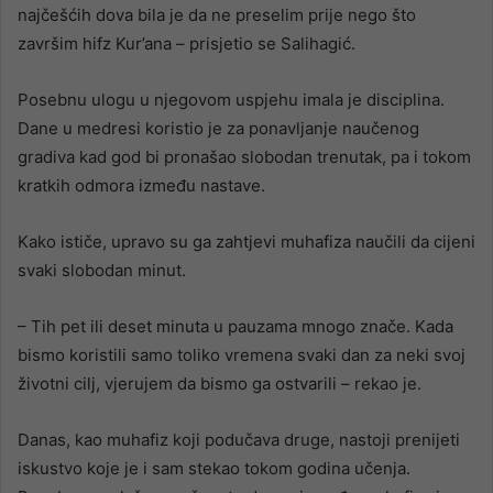
najčešćih dova bila je da ne preselim prije nego što
završim hifz Kur’ana – prisjetio se Salihagić.
Posebnu ulogu u njegovom uspjehu imala je disciplina.
Dane u medresi koristio je za ponavljanje naučenog
gradiva kad god bi pronašao slobodan trenutak, pa i tokom
kratkih odmora između nastave.
Kako ističe, upravo su ga zahtjevi muhafiza naučili da cijeni
svaki slobodan minut.
– Tih pet ili deset minuta u pauzama mnogo znače. Kada
bismo koristili samo toliko vremena svaki dan za neki svoj
životni cilj, vjerujem da bismo ga ostvarili – rekao je.
Danas, kao muhafiz koji podučava druge, nastoji prenijeti
iskustvo koje je i sam stekao tokom godina učenja.