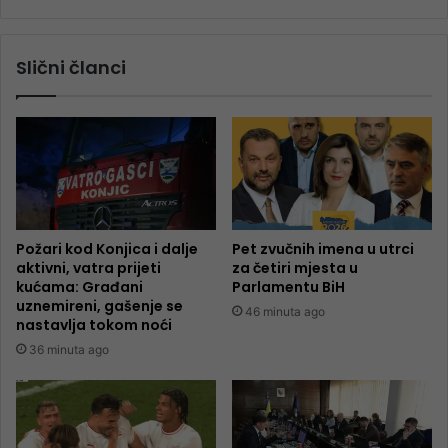
Slični članci
Požari kod Konjica i dalje
Pet zvučnih imena u utrci
aktivni, vatra prijeti
za četiri mjesta u
kućama: Građani
Parlamentu BiH
uznemireni, gašenje se
46 minuta ago
nastavlja tokom noći
36 minuta ago