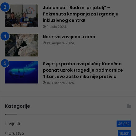
Jablanica: “Budi mi prijatelj” –
Pokrenuta kampanja za izgradnju
inkluzivnog centra!
9. Jula 2024.
Neretva zavijena u crno
13. Augusta 2024.
Svijet je pratio ovaj slučaj: Konačno
poznat uzrok tragedije podmornice
Titan, evo zašto niko nije preživio
16. Oktobra 2025.
Kategorije
Vijesti
45.962
Društvo
18.531