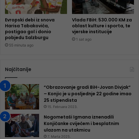
Evropski debi iz snova
Vlada FBiH: 530.000 KM za
Harisa Tabakovića,
oblast kulture i sporta, te
postigao gol i donio
vjerske institucije
pobjedu Salzburgu
1 sat ago
55 minuta ago
Najčitanije
“Obrazovanje gradi BiH-Jovan Divjak“
– Konjic je u posljednje 22 godine imao
25 ​​stipendista
15. Februara 2023.
Nogometaši Igmana iznenadili
Konjičanke cvijećem i besplatnim
ulazom na utakmicu
7. Marta 2025.