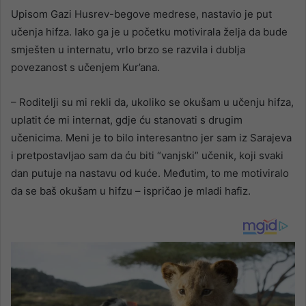
Upisom Gazi Husrev-begove medrese, nastavio je put
učenja hifza. Iako ga je u početku motivirala želja da bude
smješten u internatu, vrlo brzo se razvila i dublja
povezanost s učenjem Kur’ana.
– Roditelji su mi rekli da, ukoliko se okušam u učenju hifza,
uplatit će mi internat, gdje ću stanovati s drugim
učenicima. Meni je to bilo interesantno jer sam iz Sarajeva
i pretpostavljao sam da ću biti “vanjski” učenik, koji svaki
dan putuje na nastavu od kuće. Međutim, to me motiviralo
da se baš okušam u hifzu – ispričao je mladi hafiz.