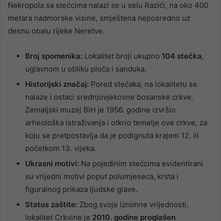
Nekropola sa stećcima nalazi se u selu Razići, na oko 400
metara nadmorske visine, smještena neposredno uz
desnu obalu rijeke Neretve.
Broj spomenika:
Lokalitet broji ukupno
104 stećka
,
uglavnom u obliku ploča i sanduka.
Historijski značaj:
Pored stećaka, na lokalitetu se
nalaze i ostaci srednjovjekovne bosanske crkve.
Zemaljski muzej BiH je 1956. godine izvršio
arheološka istraživanja i otkrio temelje ove crkve, za
koju se pretpostavlja da je podignuta krajem 12. ili
početkom 13. vijeka.
Ukrasni motivi:
Na pojedinim stećcima evidentirani
su vrijedni motivi poput polumjeseca, krsta i
figuralnog prikaza ljudske glave.
Status zaštite:
Zbog svoje iznimne vrijednosti,
lokalitet Crkvine je
2010. godine proglašen