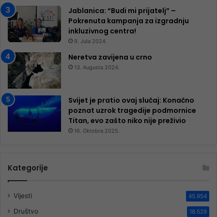
Jablanica: “Budi mi prijatelj” –
Pokrenuta kampanja za izgradnju
inkluzivnog centra!
9. Jula 2024.
Neretva zavijena u crno
13. Augusta 2024.
Svijet je pratio ovaj slučaj: Konačno
poznat uzrok tragedije podmornice
Titan, evo zašto niko nije preživio
16. Oktobra 2025.
Kategorije
Vijesti
45.954
Društvo
18.529