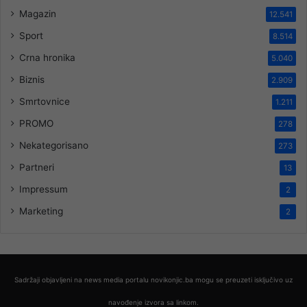
Magazin
12.541
Sport
8.514
Crna hronika
5.040
Biznis
2.909
Smrtovnice
1.211
PROMO
278
Nekategorisano
273
Partneri
13
Impressum
2
Marketing
2
Sadržaji objavljeni na news media portalu novikonjic.ba mogu se preuzeti isključivo uz
navođenje izvora sa linkom.