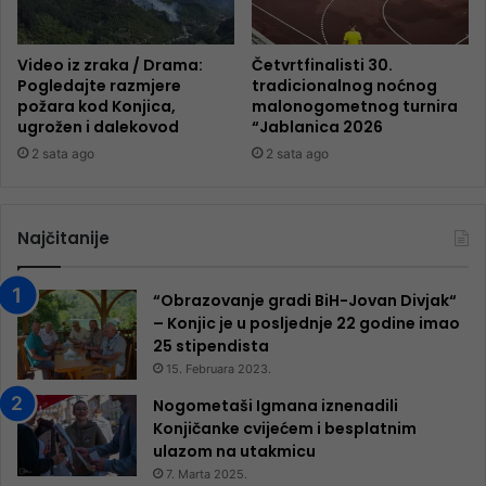
Video iz zraka / Drama:
Četvrtfinalisti 30.
Pogledajte razmjere
tradicionalnog noćnog
požara kod Konjica,
malonogometnog turnira
ugrožen i dalekovod
“Jablanica 2026
2 sata ago
2 sata ago
Najčitanije
“Obrazovanje gradi BiH-Jovan Divjak“
– Konjic je u posljednje 22 godine imao
25 ​​stipendista
15. Februara 2023.
Nogometaši Igmana iznenadili
Konjičanke cvijećem i besplatnim
ulazom na utakmicu
7. Marta 2025.