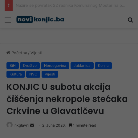
Air Tractor pomaže vatrogascima u gašenju požara kod Konjica
Meni
Pr
Početna
/
Vijesti
BiH
Društvo
Hercegovina
Jablanica
Konjic
Kultura
NVO
Vijesti
KONJIC U subotu akcija
čišćenja nekropole stećaka
Crkvine u Glavatičevu
Send
nkglavni
2. Juna 2026.
1 minute read
an