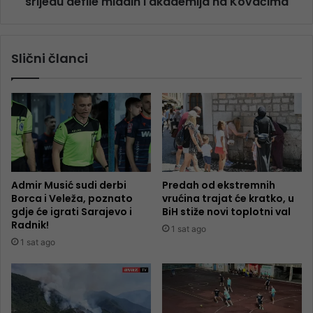
srijedu defile mladih i akademija na Kovačima
Slični članci
Admir Musić sudi derbi
Predah od ekstremnih
Borca i Veleža, poznato
vrućina trajat će kratko, u
gdje će igrati Sarajevo i
BiH stiže novi toplotni val
Radnik!
1 sat ago
1 sat ago