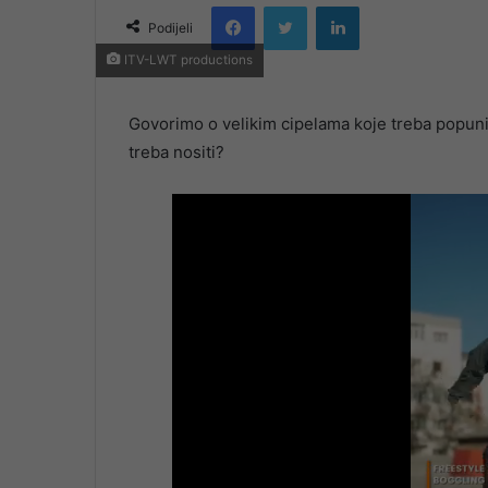
Facebook
Twitter
LinkedIn
email
Podijeli
ITV-LWT productions
Govorimo o velikim cipelama koje treba popuniti… 
treba nositi?