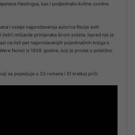
apetana Hastingsa, kao i podjednako kultne uvodne
na i ostaje najprodavanija autorica fikcije svih
etiri milijarde primjeraka širom svijeta. Ispred nje je
i na listi pet najprodavanijih pojedinačnih knjiga s
re None) iz 1939. godine, koji je prodat u približno
 koji se pojavljuje u 33 romana i 51 kratkoj priči.