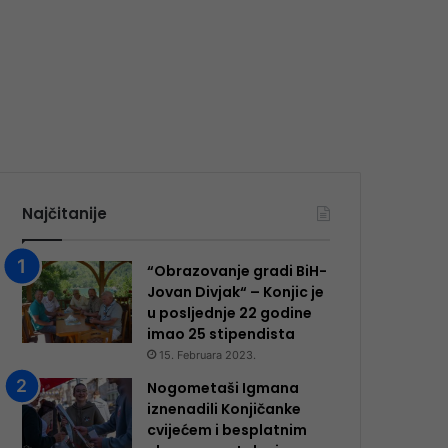
Najčitanije
“Obrazovanje gradi BiH-
Jovan Divjak“ – Konjic je
u posljednje 22 godine
imao 25 ​​stipendista
15. Februara 2023.
Nogometaši Igmana
iznenadili Konjičanke
cvijećem i besplatnim