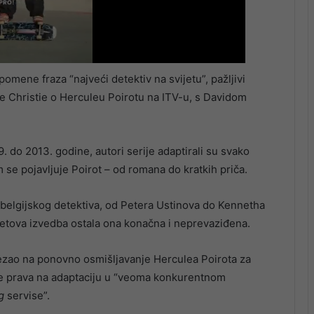
omene fraza “najveći detektiv na svijetu”, pažljivi
the Christie o Herculeu Poirotu na ITV-u, s Davidom
 do 2013. godine, autori serije adaptirali su svako
 se pojavljuje Poirot – od romana do kratkih priča.
 belgijskog detektiva, od Petera Ustinova do Kennetha
hetova izvedba ostala ona konačna i neprevaziđena.
zao na ponovno osmišljavanje Herculea Poirota za
 je prava na adaptaciju u “veoma konkurentnom
g
servise”.