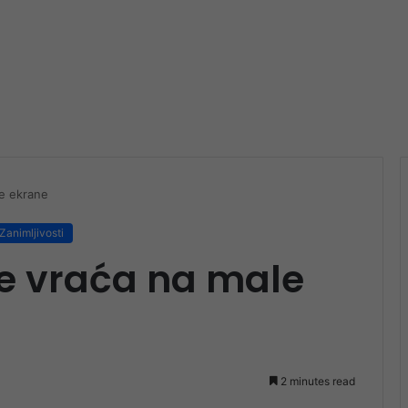
le ekrane
Zanimljivosti
se vraća na male
2 minutes read