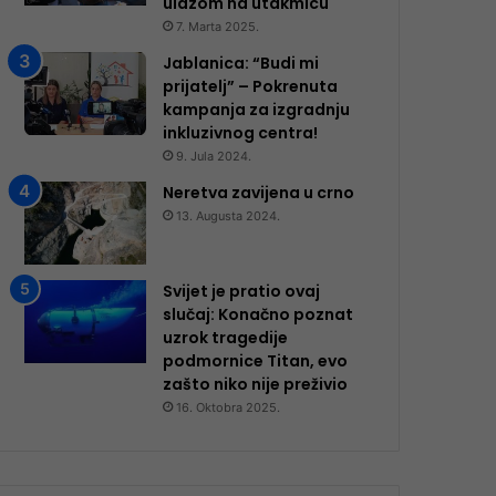
ulazom na utakmicu
7. Marta 2025.
Jablanica: “Budi mi
prijatelj” – Pokrenuta
kampanja za izgradnju
inkluzivnog centra!
9. Jula 2024.
Neretva zavijena u crno
13. Augusta 2024.
Svijet je pratio ovaj
slučaj: Konačno poznat
uzrok tragedije
podmornice Titan, evo
zašto niko nije preživio
16. Oktobra 2025.