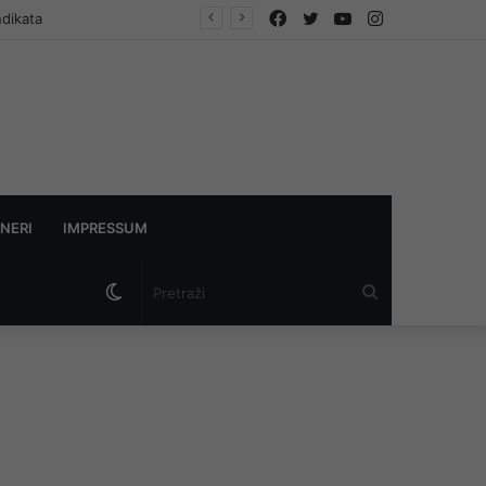
Facebook
Twitter
YouTube
Instagram
ndikata
NERI
IMPRESSUM
Switch
Pretraži
skin