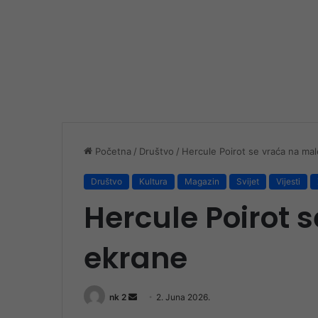
Početna
/
Društvo
/
Hercule Poirot se vraća na ma
Društvo
Kultura
Magazin
Svijet
Vijesti
Hercule Poirot 
ekrane
Send
nk 2
2. Juna 2026.
an