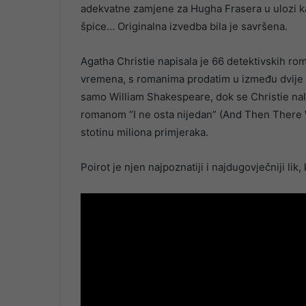
adekvatne zamjene za Hugha Frasera u ulozi k
špice… Originalna izvedba bila je savršena.
Agatha Christie napisala je 66 detektivskih roma
vremena, s romanima prodatim u između dvije i č
samo William Shakespeare, dok se Christie nalaz
romanom “I ne osta nijedan” (And Then There We
stotinu miliona primjeraka.
Poirot je njen najpoznatiji i najdugovječniji lik,