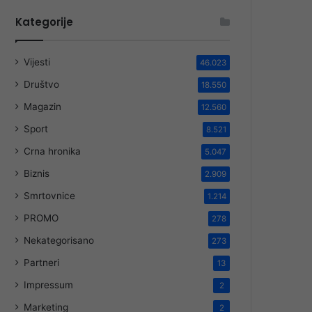
Kategorije
Vijesti
46.023
Društvo
18.550
Magazin
12.560
Sport
8.521
Crna hronika
5.047
Biznis
2.909
Smrtovnice
1.214
PROMO
278
Nekategorisano
273
Partneri
13
Impressum
2
Marketing
2