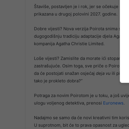
Štaviše, postavljen je i rok, jer se očekuje da 
prikazana u drugoj polovini 2027. godine.
Dobre vijesti? Nova verzija Poirota snima se 
dugogodišnju tradiciju adaptacije djela Agathe 
kompanija Agatha Christie Limited.
Loše vijesti? Zamislite da morate ići stopama
zastrašujuće. Osim toga, sve priče o Poirotu 
da će postojati snažan osjećaj
deja vu
ili pitan
tako je prokleto dobra?”
Potraga za novim Poirotom je u toku, a još uvi
ulogu voljenog detektiva, prenosi
Euronews
.
Nadajmo se samo da će novi kreativni tim korist
U suprotnom, bit će to prava opasnost za ugle