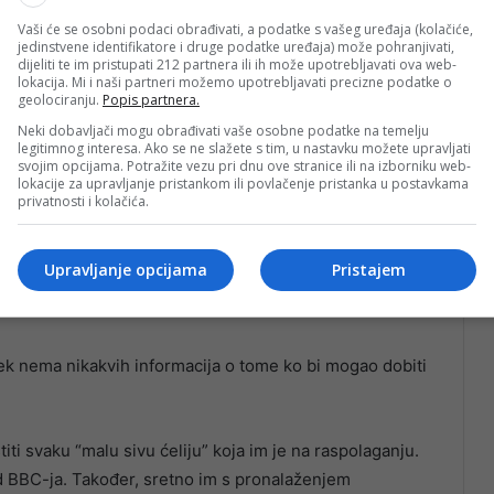
će prva sezona najnovije inkarnacije premijerno biti
Vaši će se osobni podaci obrađivati, a podatke s vašeg uređaja (kolačiće,
jedinstvene identifikatore i druge podatke uređaja) može pohranjivati,
dijeliti te im pristupati 212 partnera ili ih može upotrebljavati ova web-
lokacija. Mi i naši partneri možemo upotrebljavati precizne podatke o
geolociranju.
Popis partnera.
u produkcijskoj kući Mammoth Screen, koja ima
Neki dobavljači mogu obrađivati vaše osobne podatke na temelju
Christie. Također, u produkciji učestvuje i
legitimnog interesa. Ako se ne slažete s tim, u nastavku možete upravljati
svojim opcijama. Potražite vezu pri dnu ove stranice ili na izborniku web-
lokacije za upravljanje pristankom ili povlačenje pristanka u postavkama
privatnosti i kolačića.
 neponovljivog Davida Sucheta… To je više nego
već su ispričane tokom Suchetovog mandata, što znači
Upravljanje opcijama
Pristajem
je: “Zašto gledati novu seriju kada stara već postoji i
jek nema nikakvih informacija o tome ko bi mogao dobiti
iti svaku “malu sivu ćeliju” koja im je na raspolaganju.
d BBC-ja. Također, sretno im s pronalaženjem