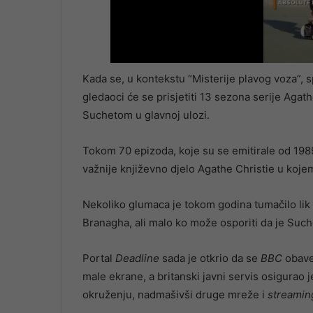
Kada se, u kontekstu “Misterije plavog voza”, sp
gledaoci će se prisjetiti 13 sezona serije Aga
Suchetom u glavnoj ulozi.
Tokom 70 epizoda, koje su se emitirale od 1989.
važnije književno djelo Agathe Christie u kojem
Nekoliko glumaca je tokom godina tumačilo lik
Branagha, ali malo ko može osporiti da je Suc
Portal
Deadline
sada je otkrio da se
BBC
obave
male ekrane, a britanski javni servis osigurao
okruženju, nadmašivši druge mreže i
streamin