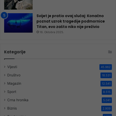
Svijet je pratio ovaj slučaj: Konačno
poznat uzrok tragedije podmornice
Titan, evo zašto niko nije preživio
16. Oktobra 2025.
Kategorije
Vijesti
45.962
Društvo
18.531
Magazin
12.541
Sport
8.515
Crna hronika
5.041
Biznis
2.909