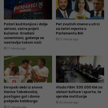
Požari kod Konjica i dalje
Pet zvučnih imena u utrci
aktivni, vatra prijeti
za četiri mjesta u
kućama: Građani
Parlamentu BiH
uznemireni, gašenje se
27 minuta ago
nastavlja tokom noći
17 minuta ago
Evropski debi iz snova
Vlada FBiH: 530.000 KM za
Harisa Tabakovića,
oblast kulture i sporta, te
postigao gol i donio
vjerske institucije
pobjedu Salzburgu
45 minuta ago
37 minuta ago