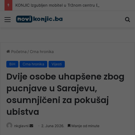
KONJIC Izgubljen mobitel u Tržnom centru Bingo: Moli se pronalazač da se javi
Meni
Pr
Početna
/
Crna hronika
BiH
Crna hronika
Vijesti
Dvije osobe uhapšene zbog
pucnjave u Sarajevu,
osumnjičeni za pokušaj
ubistva
Send
nkglavni
2. Juna 2026.
Manje od minute
an