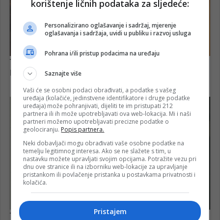
korištenje ličnih podataka za sljedeće:
Personalizirano oglašavanje i sadržaj, mjerenje
oglašavanja i sadržaja, uvidi u publiku i razvoj usluga
Pohrana i/ili pristup podacima na uređaju
Saznajte više
Vaši će se osobni podaci obrađivati, a podatke s vašeg
uređaja (kolačiće, jedinstvene identifikatore i druge podatke
uređaja) može pohranjivati, dijeliti te im pristupati 212
partnera ili ih može upotrebljavati ova web-lokacija. Mi i naši
partneri možemo upotrebljavati precizne podatke o
geolociranju.
Popis partnera.
Neki dobavljači mogu obrađivati vaše osobne podatke na
temelju legitimnog interesa. Ako se ne slažete s tim, u
nastavku možete upravljati svojim opcijama. Potražite vezu pri
dnu ove stranice ili na izborniku web-lokacije za upravljanje
pristankom ili povlačenje pristanka u postavkama privatnosti i
kolačića.
Pristajem