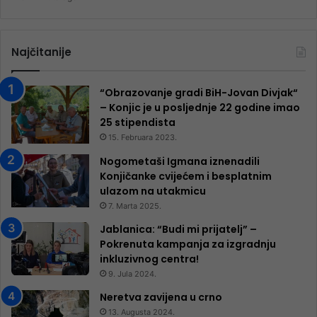
Najčitanije
“Obrazovanje gradi BiH-Jovan Divjak“
– Konjic je u posljednje 22 godine imao
25 ​​stipendista
15. Februara 2023.
Nogometaši Igmana iznenadili
Konjičanke cvijećem i besplatnim
ulazom na utakmicu
7. Marta 2025.
Jablanica: “Budi mi prijatelj” –
Pokrenuta kampanja za izgradnju
inkluzivnog centra!
9. Jula 2024.
Neretva zavijena u crno
13. Augusta 2024.