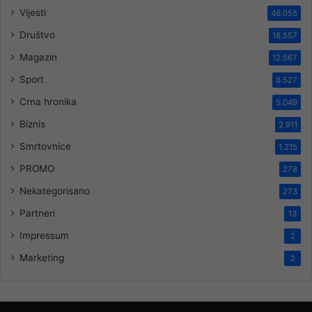
Vijesti
46.055
Društvo
18.557
Magazin
12.567
Sport
8.527
Crna hronika
5.049
Biznis
2.911
Smrtovnice
1.215
PROMO
278
Nekategorisano
273
Partneri
13
Impressum
2
Marketing
2