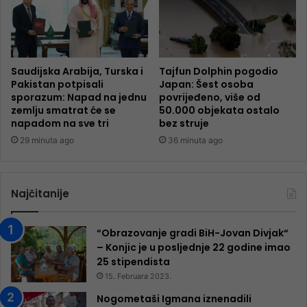
Saudijska Arabija, Turska i
Tajfun Dolphin pogodio
Pakistan potpisali
Japan: Šest osoba
sporazum: Napad na jednu
povrijeđeno, više od
zemlju smatrat će se
50.000 objekata ostalo
napadom na sve tri
bez struje
29 minuta ago
36 minuta ago
Najčitanije
“Obrazovanje gradi BiH-Jovan Divjak“
– Konjic je u posljednje 22 godine imao
25 ​​stipendista
15. Februara 2023.
Nogometaši Igmana iznenadili