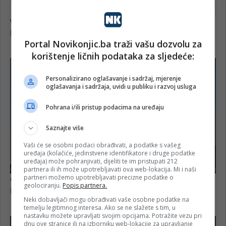
Portal Novikonjic.ba traži vašu dozvolu za
korištenje ličnih podataka za sljedeće:
Personalizirano oglašavanje i sadržaj, mjerenje
oglašavanja i sadržaja, uvidi u publiku i razvoj usluga
Pohrana i/ili pristup podacima na uređaju
Saznajte više
Vaši će se osobni podaci obrađivati, a podatke s vašeg
uređaja (kolačiće, jedinstvene identifikatore i druge podatke
uređaja) može pohranjivati, dijeliti te im pristupati 212
partnera ili ih može upotrebljavati ova web-lokacija. Mi i naši
partneri možemo upotrebljavati precizne podatke o
geolociranju.
Popis partnera.
Neki dobavljači mogu obrađivati vaše osobne podatke na
temelju legitimnog interesa. Ako se ne slažete s tim, u
nastavku možete upravljati svojim opcijama. Potražite vezu pri
dnu ove stranice ili na izborniku web-lokacije za upravljanje