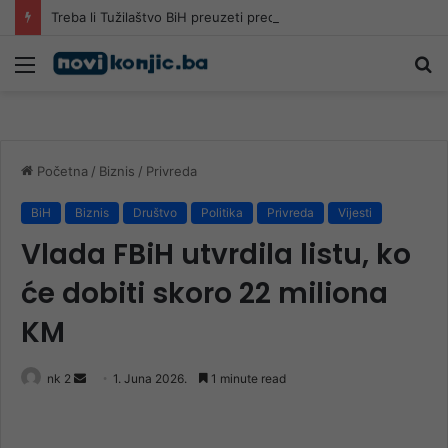
Treba li Tužilaštvo BiH preuzeti predmet o MC Srebrenica: “Ovo nije istraga, već genocid u produženom dejstvu”
Meni
Pr
Početna
/
Biznis
/
Privreda
BiH
Biznis
Društvo
Politika
Privreda
Vijesti
Vlada FBiH utvrdila listu, ko
će dobiti skoro 22 miliona
KM
Send
nk 2
1. Juna 2026.
1 minute read
an
email