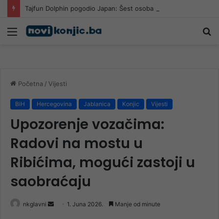
Tajfun Dolphin pogodio Japan: Šest osoba povrijeđeno, više od 50.000 objekata ostalo bez struje
Meni
Pr
Početna
/
Vijesti
BiH
Hercegovina
Jablanica
Konjic
Vijesti
Upozorenje vozačima:
Radovi na mostu u
Ribićima, mogući zastoji u
saobraćaju
Send
nkglavni
1. Juna 2026.
Manje od minute
an