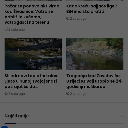
Požar se ponovo aktivirao
Kada kreću najjače lige?
kod Živašnice: Vatra se
BiH ima šta pratiti
približila kućama,
2 sata ago
vatrogasci na terenu
2 sata ago
Slijedi novi toplotni talas:
Tragedija kod Zavidovića:
Ljeto u punoj svojoj snazi
U rijeci Krivaji utopio se 24-
potrajat će do…
godišnji muškarac
2 sata ago
2 sata ago
Najčitanije