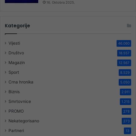
16. Oktobra 2025.
Kategorije
Vijesti
46.060
Društvo
18.557
Magazin
12.567
Sport
8.529
Crna hronika
5.050
Biznis
2.911
Smrtovnice
1.215
PROMO
278
Nekategorisano
273
Partneri
13