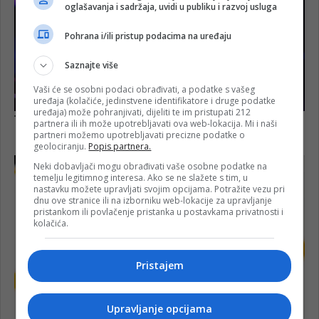
oglašavanja i sadržaja, uvidi u publiku i razvoj usluga
Pohrana i/ili pristup podacima na uređaju
Saznajte više
Vaši će se osobni podaci obrađivati, a podatke s vašeg
uređaja (kolačiće, jedinstvene identifikatore i druge podatke
uređaja) može pohranjivati, dijeliti te im pristupati 212
partnera ili ih može upotrebljavati ova web-lokacija. Mi i naši
partneri možemo upotrebljavati precizne podatke o
geolociranju.
Popis partnera.
Neki dobavljači mogu obrađivati vaše osobne podatke na
temelju legitimnog interesa. Ako se ne slažete s tim, u
nastavku možete upravljati svojim opcijama. Potražite vezu pri
dnu ove stranice ili na izborniku web-lokacije za upravljanje
pristankom ili povlačenje pristanka u postavkama privatnosti i
kolačića.
Pristajem
Upravljanje opcijama