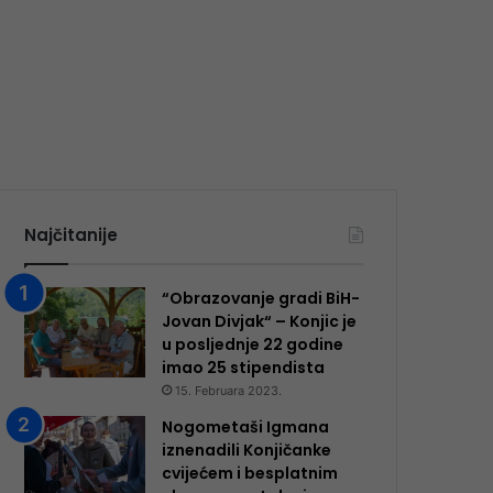
Najčitanije
“Obrazovanje gradi BiH-
Jovan Divjak“ – Konjic je
u posljednje 22 godine
imao 25 ​​stipendista
15. Februara 2023.
Nogometaši Igmana
iznenadili Konjičanke
cvijećem i besplatnim