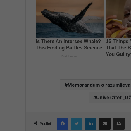
Memorandum o razumijeva
Univerzitet „D
Facebook
Twitter
LinkedIn
Share via Email
Pri
Podijeli