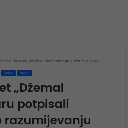
jedić“ u Mostaru potpisali Memorandum o razumijevanju
Svijet
Vijesti
tet „Džemal
ru potpisali
razumijevanju