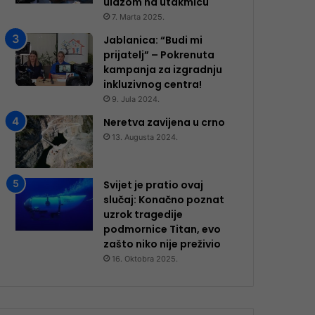
ulazom na utakmicu
7. Marta 2025.
Jablanica: “Budi mi
prijatelj” – Pokrenuta
kampanja za izgradnju
inkluzivnog centra!
9. Jula 2024.
Neretva zavijena u crno
13. Augusta 2024.
Svijet je pratio ovaj
slučaj: Konačno poznat
uzrok tragedije
podmornice Titan, evo
zašto niko nije preživio
16. Oktobra 2025.