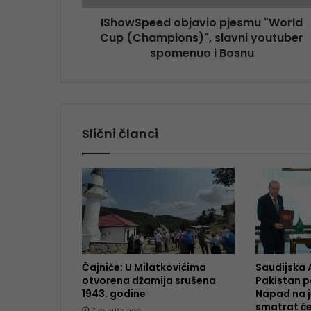
IShowSpeed objavio pjesmu "World
Cup (Champions)", slavni youtuber
spomenuo i Bosnu
Slični članci
Čajniče: U Milatkovićima
Saudijska A
otvorena džamija srušena
Pakistan p
1943. godine
Napad na j
smatrat ć
7 minuta ago