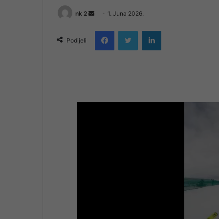
Send
nk 2
1. Juna 2026.
an
Facebook
Twitter
LinkedIn
email
Podijeli