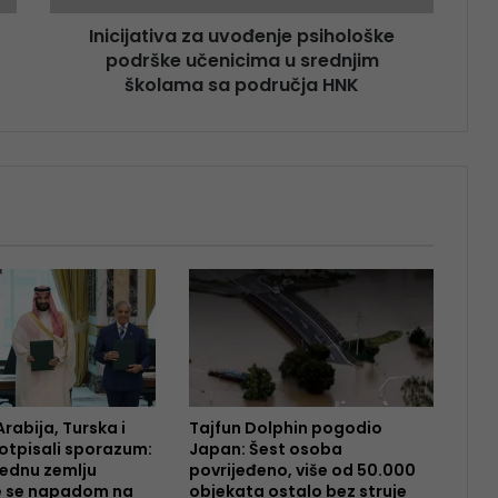
Inicijativa za uvođenje psihološke
podrške učenicima u srednjim
školama sa područja HNK
rabija, Turska i
Tajfun Dolphin pogodio
otpisali sporazum:
Japan: Šest osoba
ednu zemlju
povrijeđeno, više od 50.000
e se napadom na
objekata ostalo bez struje