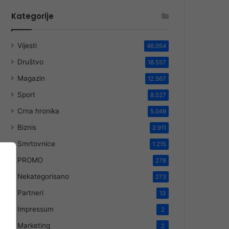
Kategorije
Vijesti
46.054
Društvo
18.557
Magazin
12.567
Sport
8.527
Crna hronika
5.049
Biznis
2.911
Smrtovnice
1.215
PROMO
278
Nekategorisano
273
Partneri
13
Impressum
2
Marketing
2