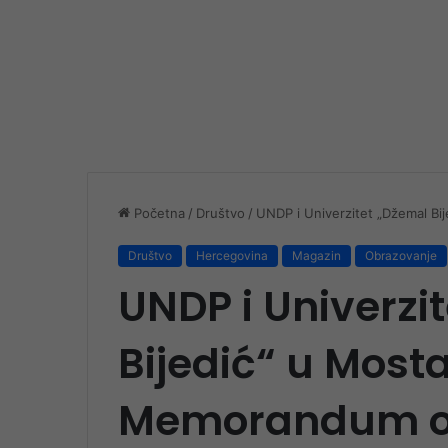
Početna
/
Društvo
/
UNDP i Univerzitet „Džemal Bi
Društvo
Hercegovina
Magazin
Obrazovanje
UNDP i Univerzi
Bijedić“ u Mosta
Memorandum o 