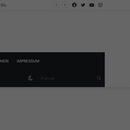
Facebook
Twitter
YouTube
Instagram
riču
NERI
IMPRESSUM
Switch
Pretraži
skin