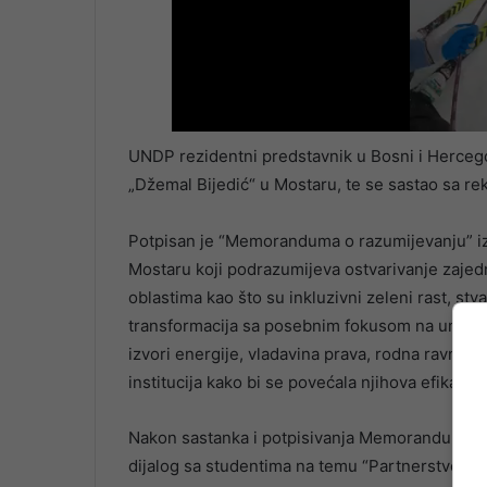
UNDP rezidentni predstavnik u Bosni i Hercego
„Džemal Bijedić“ u Mostaru, te se sastao sa re
Potpisan je “Memoranduma o razumijevanju” iz
Mostaru koji podrazumijeva ostvarivanje zajed
oblastima kao što su inkluzivni zeleni rast, st
transformacija sa posebnim fokusom na umjetnu 
izvori energije, vladavina prava, rodna ravnopr
institucija kako bi se povećala njihova efikasn
Nakon sastanka i potpisivanja Memoranduma, r
dijalog sa studentima na temu “Partnerstvo za