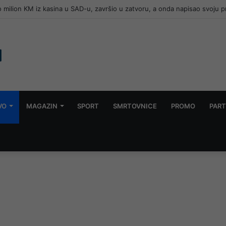
 milion KM iz kasina u SAD-u, završio u zatvoru, a onda napisao svoju p
VO
MAGAZIN
SPORT
SMRTOVNICE
PROMO
PART