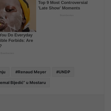
nju
Renaud Meyer
UNDP
žemal Bijedić“ u Mostaru
nt