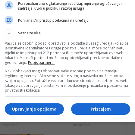
lno sa posebnim fokusom na rad u Bosni i Hercegovini,
Personalizirano oglašavanje i sadržaj, mjerenje oglašavanja i
sadržaja, uvidi u publiku i razvoj usluga
 sa mladima. Zatim je uslijedila interaktivna sesija u
pitanja i pružiti vlastite komentare i zapažanja.
Pohrana i/ili pristup podacima na uređaju
Saznajte više
Vaši će se osobni podaci obrađivati, a podatke s vašeg uređaja (kolačiće,
jedinstvene identifikatore i druge podatke uređaja) može pohranjivati,
dijeliti te im pristupati 212 partnera ili ih može upotrebljavati ova web-
lokacija. Mi i naši partneri možemo upotrebljavati precizne podatke o
geolociranju.
Popis partnera.
Neki dobavljači mogu obrađivati vaše osobne podatke na temelju
legitimnog interesa. Ako se ne slažete s tim, u nastavku možete upravljati
svojim opcijama. Potražite vezu pri dnu ove stranice ili na izborniku web-
lokacije za upravljanje pristankom ili povlačenje pristanka u postavkama
privatnosti i kolačića.
Upravljanje opcijama
Pristajem