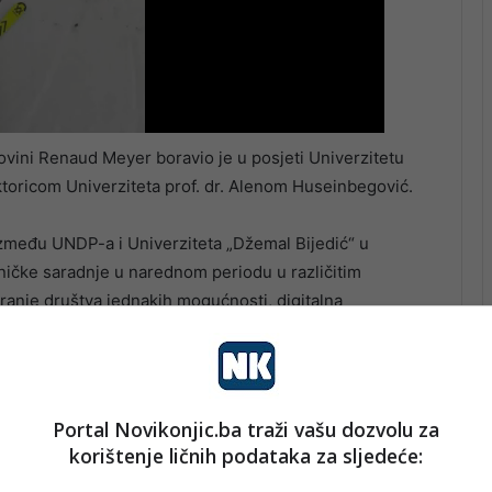
vini Renaud Meyer boravio je u posjeti Univerzitetu
ktoricom Univerziteta prof. dr. Alenom Huseinbegović.
među UNDP-a i Univerziteta „Džemal Bijedić“ u
ničke saradnje u narednom periodu u različitim
varanje društva jednakih mogućnosti, digitalna
inteligenciju, energetska efikasnost i obnovljivi
avnost i podrška jačanju lokalnih uprava i njihovih
ost i odgovornost.
Portal Novikonjic.ba traži vašu dozvolu za
ezidentni predstavnik Meyer održao je predavanje uz
korištenje ličnih podataka za sljedeće:
 budućnost – dijalog studenata i rezidentnog