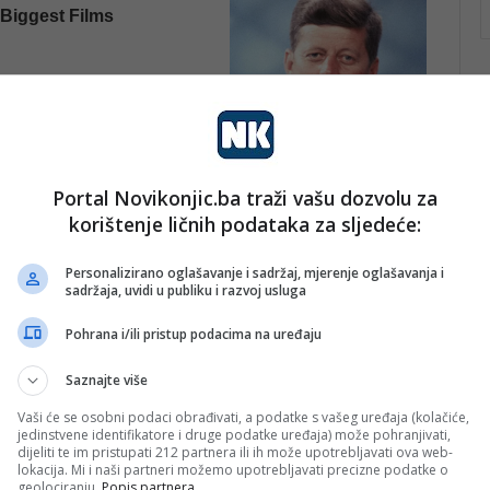
Portal Novikonjic.ba traži vašu dozvolu za
korištenje ličnih podataka za sljedeće:
Personalizirano oglašavanje i sadržaj, mjerenje oglašavanja i
sadržaja, uvidi u publiku i razvoj usluga
Pohrana i/ili pristup podacima na uređaju
Saznajte više
Vaši će se osobni podaci obrađivati, a podatke s vašeg uređaja (kolačiće,
jedinstvene identifikatore i druge podatke uređaja) može pohranjivati,
dijeliti te im pristupati 212 partnera ili ih može upotrebljavati ova web-
opano u šumskom području nedaleko od Potsdama. Kod
lokacija. Mi i naši partneri možemo upotrebljavati precizne podatke o
totina eura u gotovini.
geolociranju.
Popis partnera.