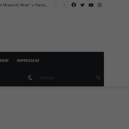
Facebook
Twitter
YouTube
Instagram
Uz legendarnog komentatora Marijana Mijajlovića najavljen prvi Memorijalni turnir „Muharem Mravović Mrav“ u Parsovićima
NERI
IMPRESSUM
Switch
Pretraži
skin