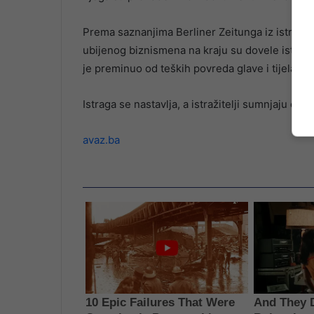
Prema saznanjima Berliner Zeitunga iz istražn
ubijenog biznismena na kraju su dovele istražit
je preminuo od teških povreda glave i tijela.
Istraga se nastavlja, a istražitelji sumnjaju da j
avaz.ba