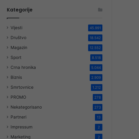
Kategorije
Vijesti
45.991
Društvo
18.542
Magazin
12.552
Sport
8.518
Crna hronika
5.044
Biznis
2.909
Smrtovnice
1.212
PROMO
278
Nekategorisano
273
Partneri
13
Impressum
2
Marketing
2