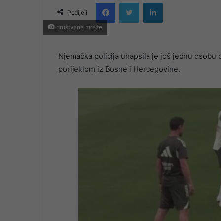
Facebook
Twitter
LinkedIn
email
Podijeli
društvene mreže
Njemačka policija uhapsila je još jednu osobu 
porijeklom iz Bosne i Hercegovine.