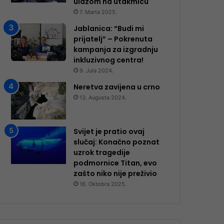
ulazom na utakmicu
7. Marta 2025.
Jablanica: “Budi mi
prijatelj” – Pokrenuta
kampanja za izgradnju
inkluzivnog centra!
9. Jula 2024.
Neretva zavijena u crno
13. Augusta 2024.
Svijet je pratio ovaj
slučaj: Konačno poznat
uzrok tragedije
podmornice Titan, evo
zašto niko nije preživio
16. Oktobra 2025.