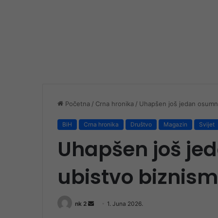
Početna
/
Crna hronika
/
Uhapšen još jedan osumnji
BiH
Crna hronika
Društvo
Magazin
Svijet
Uhapšen još je
ubistvo biznism
Send
nk 2
1. Juna 2026.
an