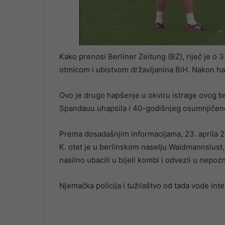
Kako prenosi Berliner Zeitung (BZ), riječ je o
otmicom i ubistvom državljanina BiH. Nakon hap
Ovo je drugo hapšenje u okviru istrage ovog bru
Spandauu uhapsila i 40-godišnjeg osumnjičen
Prema dosadašnjim informacijama, 23. aprila 2
K. otet je u berlinskom naselju Waidmannslust,
nasilno ubacili u bijeli kombi i odvezli u nepo
Njemačka policija i tužilaštvo od tada vode int