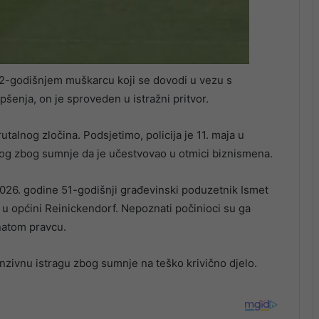
 32-godišnjem muškarcu koji se dovodi u vezu s
šenja, on je sproveden u istražni pritvor.
talnog zločina. Podsjetimo, policija je 11. maja u
og zbog sumnje da je učestvovao u otmici biznismena.
026. godine 51-godišnji građevinski poduzetnik Ismet
 u općini Reinickendorf. Nepoznati počinioci su ga
znatom pravcu.
enzivnu istragu zbog sumnje na teško krivično djelo.