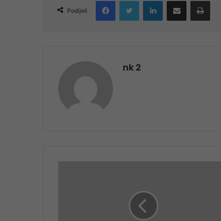
Facebook
Twitter
LinkedIn
Share via Email
Pri
Podijeli
nk 2