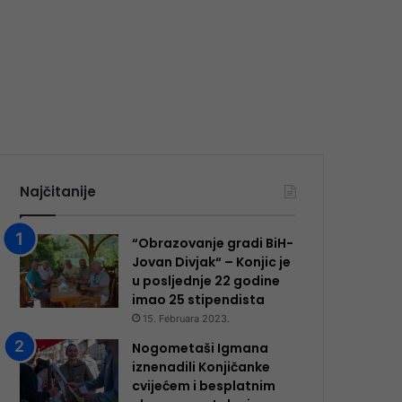
Najčitanije
“Obrazovanje gradi BiH-
Jovan Divjak“ – Konjic je
u posljednje 22 godine
imao 25 ​​stipendista
15. Februara 2023.
Nogometaši Igmana
iznenadili Konjičanke
cvijećem i besplatnim