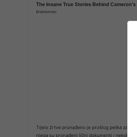
Tijelo žrtve pronađeno je prošlog petka zak
njega su pronađeni lični dokumenti i nekoliko s