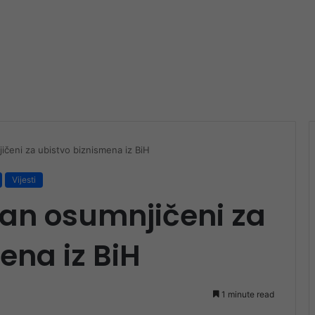
čeni za ubistvo biznismena iz BiH
Vijesti
dan osumnjičeni za
ena iz BiH
1 minute read