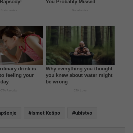
apšenje
Ismet Košpo
ubistvo