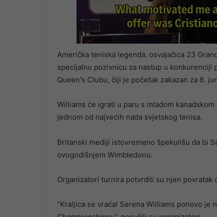
Američka teniska legenda, osvajačica 23 Grand 
specijalnu pozivnicu za nastup u konkurenci
Queen's Clubu, čiji je početak zakazan za 8. jun
Williams će igrati u paru s mladom kanadskom
jednom od najvećih nada svjetskog tenisa.
Britanski mediji istovremeno špekulišu da bi S
ovogodišnjem Wimbledonu.
Organizatori turnira potvrdili su njen povrat
“Kraljica se vraća! Serena Williams ponovo je
Championshipsu”, poručili su organizatori.