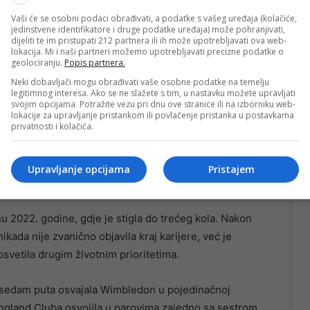
Vaši će se osobni podaci obrađivati, a podatke s vašeg uređaja (kolačiće,
ozapisom objavljenim na društvenim mrežama.
jedinstvene identifikatore i druge podatke uređaja) može pohranjivati,
dijeliti te im pristupati 212 partnera ili ih može upotrebljavati ova web-
lokacija. Mi i naši partneri možemo upotrebljavati precizne podatke o
 svi već čuli novosti”, poručila je Williams.
geolociranju.
Popis partnera.
Neki dobavljači mogu obrađivati vaše osobne podatke na temelju
legitimnog interesa. Ako se ne slažete s tim, u nastavku možete upravljati
 idealnim mjestom za početak novog poglavlja svoje
svojim opcijama. Potražite vezu pri dnu ove stranice ili na izborniku web-
lokacije za upravljanje pristankom ili povlačenje pristanka u postavkama
privatnosti i kolačića.
za početak ovog novog poglavlja. Travnata podloga
 u karijeri i uzbuđena sam što se vraćam takmičenju na
Upravljanje opcijama
Pristajem
kazala je Serena.
u 2022. godine, gdje je stigla do trećeg kola. Nakon
ikada nije zvanično objavila kraj karijere, već je
osvetila drugim životnim prioritetima.
 sedam puta osvajala Wimbledon u pojedinačnoj
ll England Cluba osvojila u parovima zajedno sa sestrom