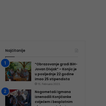
Najčitanije
“Obrazovanje gradi BiH-
Jovan Divjak“ – Konjic je
u posljednje 22 godine
imao 25 ​​stipendista
15. Februara 2023.
Nogometaši Igmana
iznenadili Konjičanke
cvijećem i besplatnim