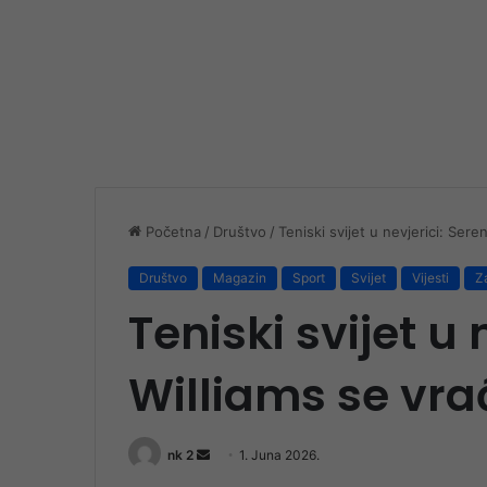
Početna
/
Društvo
/
Teniski svijet u nevjerici: Sere
Društvo
Magazin
Sport
Svijet
Vijesti
Za
Teniski svijet u 
Williams se vra
Send
nk 2
1. Juna 2026.
an