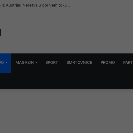
 iz Austrije: Neretva u gornjem toku promijenila boju, traži se nezavisna
VO
MAGAZIN
SPORT
SMRTOVNICE
PROMO
PART