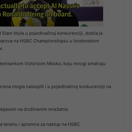
Slam titule u pojedinačnoj konkurenciji, dobila je
ji parova na HSBC Championshipsu u londonskom
i.
 teniserkom Victorijom Mboko, koju mnogi smatraju
erena mogla nastupiti i u pojedinačnoj konkurenciji na
ak objavom na društvenim mrežama.
 na terenu i spremna za nastup na HSBC