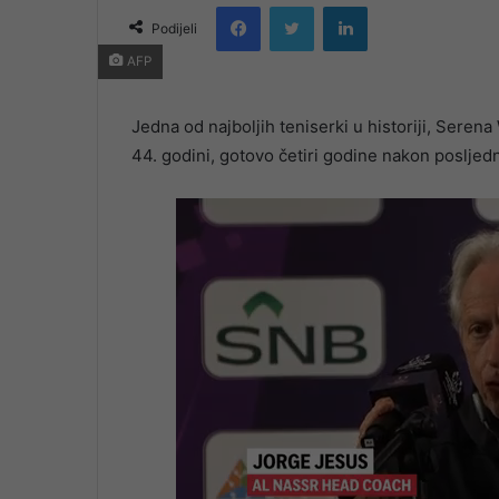
Facebook
Twitter
LinkedIn
email
Podijeli
AFP
Jedna od najboljih teniserki u historiji, Serena
44. godini, gotovo četiri godine nakon posljed