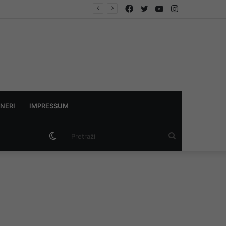
Facebook
Twitter
YouTube
Instagram
 istraga
NERI
IMPRESSUM
Switch
Pretraži
skin