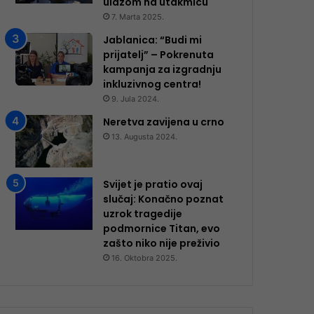
ulazom na utakmicu
7. Marta 2025.
Jablanica: “Budi mi
prijatelj” – Pokrenuta
kampanja za izgradnju
inkluzivnog centra!
9. Jula 2024.
Neretva zavijena u crno
13. Augusta 2024.
Svijet je pratio ovaj
slučaj: Konačno poznat
uzrok tragedije
podmornice Titan, evo
zašto niko nije preživio
16. Oktobra 2025.