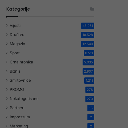
Kategorije
Vijesti
45.931
Društvo
18.528
Magazin
12.540
Sport
8.511
Crna hronika
5.035
Biznis
2.907
Smrtovnice
1.211
PROMO
278
Nekategorisano
273
Partneri
13
Impressum
2
Marketing
2